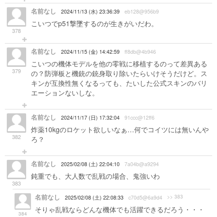
名前なし
2024/11/13 (水) 23:36:39
eb128@956b9
こいつでp51撃墜するのが生きがいだわ。
378
名前なし
2024/11/15 (金) 14:42:59
ff8db@4b946
こいつの機体モデルを他の零戦に移植するのって差異ある
379
の？防弾板と機銃の銃身取り除いたらいけそうだけど。ス
キンが互換性無くなるっても、たいした公式スキンのバリ
エーションないしな。
名前なし
2024/11/17 (日) 17:32:04
91ccc@12ff6
炸薬10kgのロケット欲しいなぁ…何でコイツには無いんや
382
ろ？
名前なし
2025/02/08 (土) 22:04:10
7a04b@a9294
鈍重でも、大人数で乱戦の場合、鬼強いわ
383
名前なし
>> 383
2025/02/08 (土) 22:08:33
c70d5@6a9d4
そりゃ乱戦ならどんな機体でも活躍できるだろう・・・
384