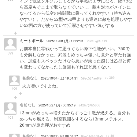
インで低空クルクルしてるから零戦のエサになる。陸RBな
ら高度もそこまで取らなくていいし、敵も対地がメインに
なってるから低空の格闘戦に乗ってくれやすい（持ち込み
やすい）。だから52型や52甲よりも迅速に敵を処理しやす
い52丙の方が使っていて活躍させやすい気がする
ミートボール
2025/09/08 (月) 17:22:01
79c16@a6f19
お前本当に零戦かって思うぐらい降下性能がいい。750で
399
も分解しなかった。武装もめっちゃ強いし意外と撃たれ強
い。加速もスペックだけなら悪いが乗った感じは乙型と何
も変わってなかったし旋回もそれほど悪くない。
名前なし
>> 399
2025/10/04 (土) 19:34:31
59ec5@ae6f9
火力凄いですよね。
400
名前なし
2025/10/27 (月) 00:35:19
a42b7@b5808
13mmがめっちゃ増えたからすっごく敵が燃える。自分も
401
めっちゃ燃える。制空戦闘をするなら13mmステルス、
20mmが曳光弾がおすすめ
名前なし
>> 401
2025/10/27 (月) 08:03:57
9be01@658a0