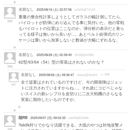
名前なし
2025/08/16 (土) 22:57:56
e4329@74105
重量の整合性計算しようとしてガラスの幅計測してたら、
395
パイロットが防弾にめり込んでる事に気付いた。他の零戦
もパイロットの位置はここなのか。弾分析の表示だと食ら
ってる様子は無いから良いが...。あとベルト給弾式のリン
ケージは重いから加算しないと数値が大幅にずれるな。
名前なし
2025/08/26 (火) 02:39:45
2fc38@3c99b
62型/63/64（54）型の実装はされないのかな？
396
名前なし
>> 396
2025/08/26 (火) 09:36:47
cdeee@9ed43
全て提案はされているのですけど、今の開発陣はジェッ
397
トに注力されていますからね…。それ故にコピペじゃな
いスイスの新レシプロを皮切りに二次大戦機のさらなる
実装に期待したいものですが。
陸RB
2025/09/07 (日) 09:02:33
bad36@3c99b
Yak9k狩りでかなり活躍できる。大抵のやつは対地攻撃メ
398