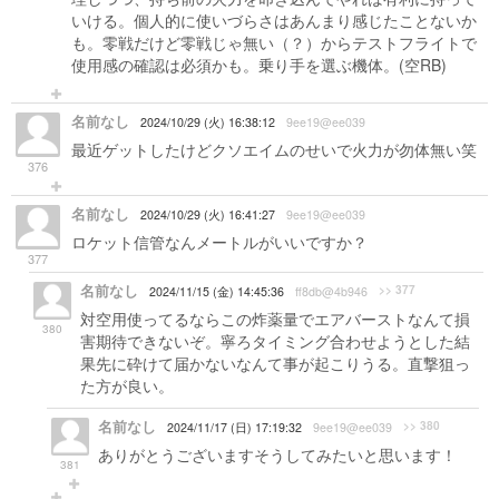
いける。個人的に使いづらさはあんまり感じたことないか
も。零戦だけど零戦じゃ無い（？）からテストフライトで
使用感の確認は必須かも。乗り手を選ぶ機体。(空RB)
名前なし
2024/10/29 (火) 16:38:12
9ee19@ee039
最近ゲットしたけどクソエイムのせいで火力が勿体無い笑
376
名前なし
2024/10/29 (火) 16:41:27
9ee19@ee039
ロケット信管なんメートルがいいですか？
377
名前なし
>> 377
2024/11/15 (金) 14:45:36
ff8db@4b946
対空用使ってるならこの炸薬量でエアバーストなんて損
380
害期待できないぞ。寧ろタイミング合わせようとした結
果先に砕けて届かないなんて事が起こりうる。直撃狙っ
た方が良い。
名前なし
>> 380
2024/11/17 (日) 17:19:32
9ee19@ee039
ありがとうございますそうしてみたいと思います！
381