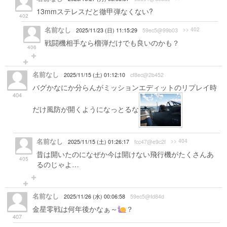
13mmステレスだと徹甲弾なくない?
402
名前なし
>> 402
2025/11/23 (日) 11:15:29
59ec5@99b03
戦闘機相手なら榴弾だけでも良いのかも？
406
名前なし
2025/11/15 (土) 01:12:10
cf8ec@2b452
バグかなにか分らんがミッションエディットのリプレイ時
404
だけ風防が開くようになっとるな
名前なし
>> 404
2025/11/15 (土) 01:26:17
fcc47@e9c2f
昔は開いたのになぜか今は開けない飛行機がたくさんあ
405
るのじゃよ…
名前なし
2025/11/26 (水) 00:06:58
59ec5@fd84d
金星零戦は何年後かなぁ～
？
407