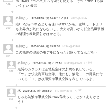
ホ-103以上のバ火力IAIを3門も使える、その上HEF-Tも扱
389
いやすい 最高
名前なし
2025/04/16 (水) 14:42:15
修正
cf0cb@76347
陸RBなら52甲乙よりも使いやすいかも。空戦モードより
390
も上昇力が気にならないし、火力が高いから低空凸爆撃機
の処理や機銃掃射がはかどる。
名前なし
2025/05/26 (月) 15:32:39
b194a@43348
この機体の塗装のモデルになった部隊ってなんだろう
391
名前なし
>> 391
2025/05/26 (月) 21:21:50
b38d3@dbb79
尾翼のカタカナは基地航空隊の所属を表している。
392
「ツ」は筑波海軍航空隊。他にも、紫電二一の尾翼に付
いてる「ヨ」は横須賀海軍航空隊を表しているよ。
木
>> 391
2025/05/30 (金) 21:53:21
b194a@43348
じゃあ筑波海軍航空隊の46号機ってことか！ありがと
393
う！