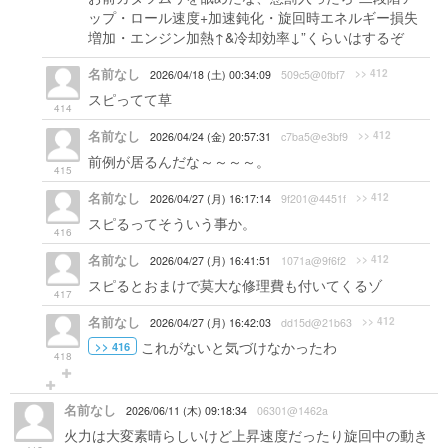
ップ・ロール速度+加速鈍化・旋回時エネルギー損失
増加・エンジン加熱↑&冷却効率↓”くらいはするぞ
名前なし
>> 412
2026/04/18 (土) 00:34:09
509c5@0fbf7
スピってて草
414
名前なし
>> 412
2026/04/24 (金) 20:57:31
c7ba5@e3bf9
前例が居るんだな～～～～。
415
名前なし
>> 412
2026/04/27 (月) 16:17:14
9f201@4451f
スピるってそういう事か。
416
名前なし
>> 412
2026/04/27 (月) 16:41:51
1071a@9f6f2
スピるとおまけで莫大な修理費も付いてくるゾ
417
名前なし
>> 412
2026/04/27 (月) 16:42:03
dd15d@21b63
これがないと気づけなかったわ
>> 416
418
名前なし
2026/06/11 (木) 09:18:34
06301@1462a
火力は大変素晴らしいけど上昇速度だったり旋回中の動き