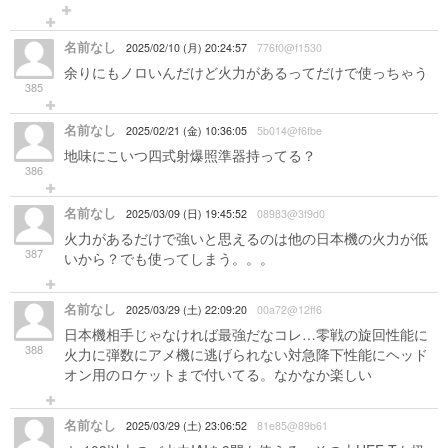
名前なし
2025/02/10 (月) 20:24:57
776f0@f1530
余りにもノロいんだけど火力があるってだけで使っちゃう
385
名前なし
2025/02/21 (金) 10:36:05
5b014@f6fbe
地味にこいつ四式射爆照準器持ってる？
386
名前なし
2025/03/09 (日) 19:45:52
08983@3f9d0
火力があるだけで強いと思えるのは他の日本機の火力が低
387
いから？でも使ってしまう。。。
名前なし
2025/03/29 (土) 22:09:20
00a72@12ff6
日本機相手じゃなければ最強だなコレ…零戦の旋回性能に
388
火力に弾数にアメ機に逃げられない対急降下性能にヘッド
オン用のロケットまで付いてる。なかなか楽しい
名前なし
2025/03/29 (土) 23:06:52
81e85@89b61