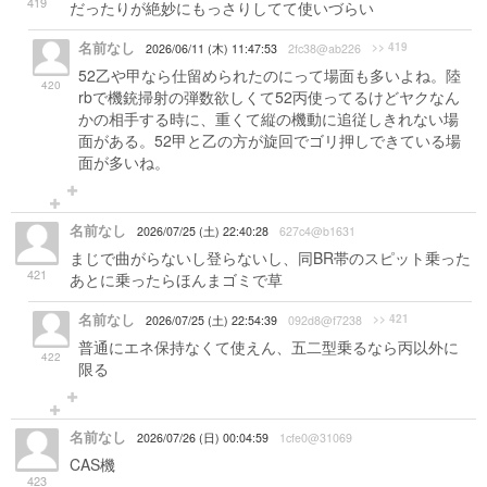
419
だったりが絶妙にもっさりしてて使いづらい
名前なし
>> 419
2026/06/11 (木) 11:47:53
2fc38@ab226
52乙や甲なら仕留められたのにって場面も多いよね。陸
420
rbで機銃掃射の弾数欲しくて52丙使ってるけどヤクなん
かの相手する時に、重くて縦の機動に追従しきれない場
面がある。52甲と乙の方が旋回でゴリ押しできている場
面が多いね。
名前なし
2026/07/25 (土) 22:40:28
627c4@b1631
まじで曲がらないし登らないし、同BR帯のスピット乗った
421
あとに乗ったらほんまゴミで草
名前なし
>> 421
2026/07/25 (土) 22:54:39
092d8@f7238
普通にエネ保持なくて使えん、五二型乗るなら丙以外に
422
限る
名前なし
2026/07/26 (日) 00:04:59
1cfe0@31069
CAS機
423