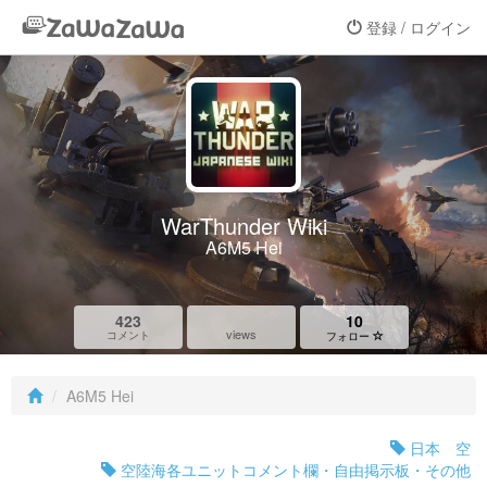
登録 / ログイン
WarThunder Wiki
A6M5 Hei
423
10
views
コメント
フォロー
A6M5 Hei
日本 空
空陸海各ユニットコメント欄・自由掲示板・その他