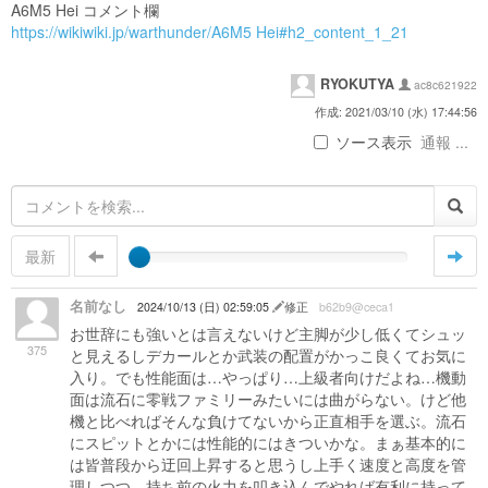
A6M5 Hei コメント欄
https://wikiwiki.jp/warthunder/A6M5 Hei#h2_content_1_21
RYOKUTYA
ac8c621922
作成: 2021/03/10 (水) 17:44:56
ソース表示
通報 ...
最新
名前なし
2024/10/13 (日) 02:59:05
修正
b62b9@ceca1
お世辞にも強いとは言えないけど主脚が少し低くてシュッ
375
と見えるしデカールとか武装の配置がかっこ良くてお気に
入り。でも性能面は…やっぱり…上級者向けだよね…機動
面は流石に零戦ファミリーみたいには曲がらない。けど他
機と比べればそんな負けてないから正直相手を選ぶ。流石
にスピットとかには性能的にはきついかな。まぁ基本的に
は皆普段から迂回上昇すると思うし上手く速度と高度を管
理しつつ、持ち前の火力を叩き込んでやれば有利に持って