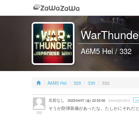
WarThunder
A6M5 Hei / 332
A6M5 Hei
329
330
332
名前なし
>>
2023/04/07 (金) 22:52:06
6de6d@b35cd
そうか防弾装備があったな。たしかにそれだと機
332