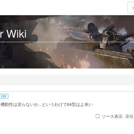
 Wiki
 330
動性は戻らないか...というわけで64型はよ来い
ソース表示
通報 .