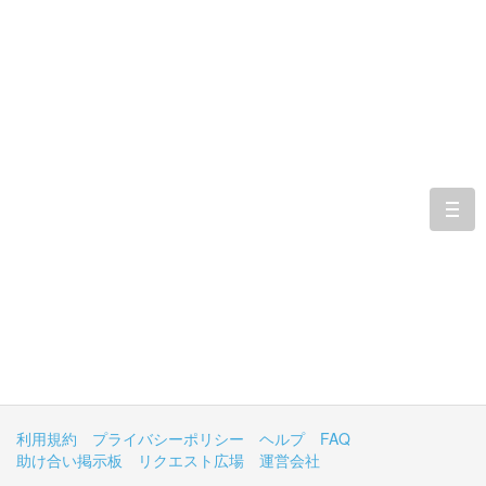
togg
navi
利用規約
プライバシーポリシー
ヘルプ
FAQ
助け合い掲示板
リクエスト広場
運営会社