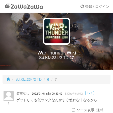
登録 / ログイン
WarThunder Wiki
Sd.Kfz.234/2 TD / 7
Sd.Kfz.234/2 TD
6
7
名前なし
>> 6
2022/01/01 (土) 00:33:45
830be@6a042
ゲットしても低ランクなんかすぐ使わなくなるから
7
ソース表示
通報 ...