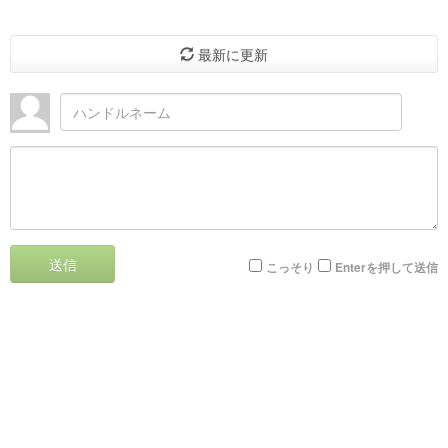
最新に更新
送信
こっそり
Enterを押して送信