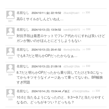
名前なし
>> 330
2024/10/11 (金) 22:19:52
26ac4@fcab1
高Gミサイルがしんどいねえ…
331
名前なし
>> 330
2024/10/13 (日) 13:54:52
bde85@85f72
対抗手段は最悪ロケットでフレア代わりにすれば良いけど
332
ガンが無いのがほんとにどうしようもない
名前なし
>> 330
2024/10/13 (日) 20:41:52
f8e4e@9b35a
でも8.7だと明らかOPだったからなぁ…
333
名前なし
>> 330
2024/10/13 (日) 21:09:18
d25cd@12fbb
8.7だと明らかOPだったから乗り回してたけど9.0になっ
334
てからキツそうなイメージあって乗ってないわ。BR幅狭
すぎ問題
名前なし
>> 330
2024/10/14 (月) 15:04:44
修正
d7642@0d9be
10.0と当たるようになったのと、9.3〜9.7と当たりやすく
335
なるの。どっちがキツい？どっちも？