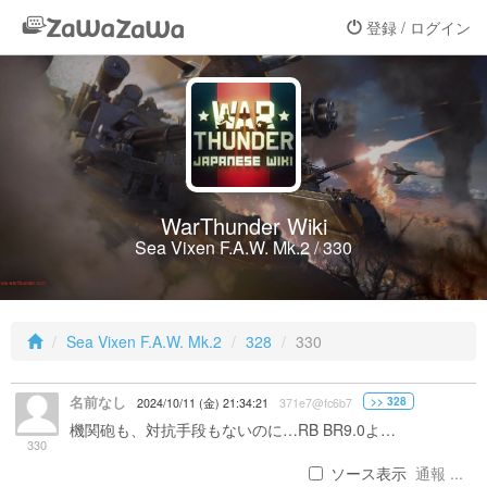
登録 / ログイン
WarThunder Wiki
Sea Vixen F.A.W. Mk.2 / 330
Sea Vixen F.A.W. Mk.2
328
330
名前なし
>> 328
2024/10/11 (金) 21:34:21
371e7@fc6b7
機関砲も、対抗手段もないのに…RB BR9.0よ…
330
ソース表示
通報 ...