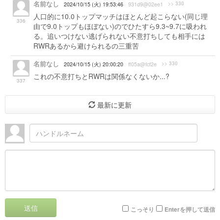
名前なし
>> 330
2024/10/15 (火) 19:53:46
931d9@02ee1
人口的に10.0トップマッチはほとんど起こらない(同じ理
336
由で9.0トップもほぼない)のでひたすら9.3~9.7に吸われ
る。追いつけない逃げられない不意打ちしても相手には
RWRあるから避けられるの三重苦
名前なし
>> 330
2024/10/15 (火) 20:00:20
ff05a@fcf2e
これの不意打ちとRWRは関係なくないか...?
337
最新に更新
送信
こっそり
Enterを押して送信