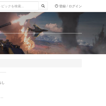
登録 / ログイン
るし
..