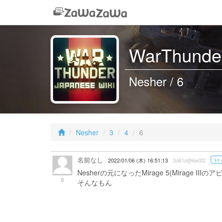
WarThunder
Nesher / 6
Nesher
3
4
6
名前なし
>> 
2022/01/06 (木) 16:51:13
3c61c@6e0f2
Nesherの元になったMirage 5(Mirag
6
そんなもん