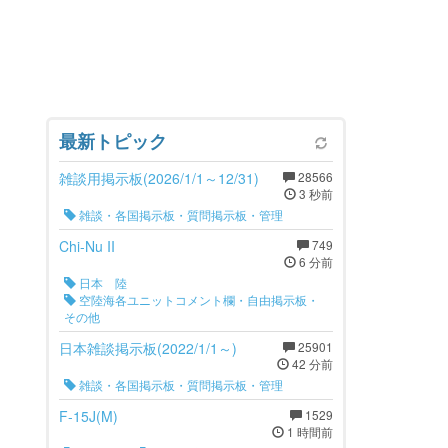
最新トピック
雑談用掲示板(2026/1/1～12/31)
28566
3 秒前
雑談・各国掲示板・質問掲示板・管理
Chi-Nu II
749
6 分前
日本 陸
空陸海各ユニットコメント欄・自由掲示板・
その他
日本雑談掲示板(2022/1/1～)
25901
42 分前
雑談・各国掲示板・質問掲示板・管理
F-15J(M)
1529
1 時間前