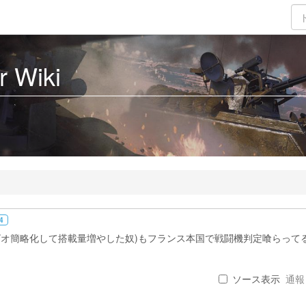
 Wiki
4
e IIIのアビオ簡略化して搭載量増やした奴)もフランス本国で戦闘機判定喰らって
ソース表示
通報 .