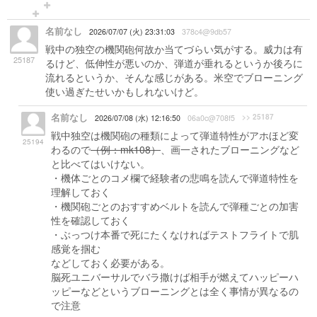
名前なし
2026/07/07 (火) 23:31:03
378c4@9db57
戦中の独空の機関砲何故か当てづらい気がする。威力は有
25187
るけど、低伸性が悪いのか、弾道が垂れるというか後ろに
流れるというか、そんな感じがある。米空でブローニング
使い過ぎたせいかもしれないけど。
名前なし
>> 25187
2026/07/08 (水) 12:16:50
06a0c@708f5
戦中独空は機関砲の種類によって弾道特性がアホほど変
25194
わるので
（例：mk108）
、画一されたブローニングなど
と比べてはいけない。
・機体ごとのコメ欄で経験者の悲鳴を読んで弾道特性を
理解しておく
・機関砲ごとのおすすめベルトを読んで弾種ごとの加害
性を確認しておく
・ぶっつけ本番で死にたくなければテストフライトで肌
感覚を掴む
などしておく必要がある。
脳死ユニバーサルでバラ撒けば相手が燃えてハッピーハ
ッピーなどというブローニングとは全く事情が異なるの
で注意