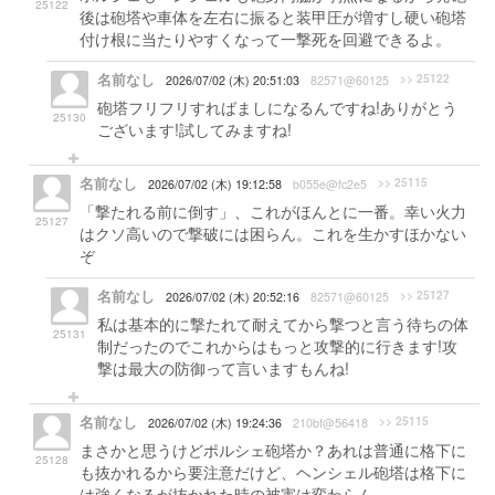
25122
後は砲塔や車体を左右に振ると装甲圧が増すし硬い砲塔
付け根に当たりやすくなって一撃死を回避できるよ。
名前なし
>> 25122
2026/07/02 (木) 20:51:03
82571@60125
砲塔フリフリすればましになるんですね!ありがとう
25130
ございます!試してみますね!
名前なし
>> 25115
2026/07/02 (木) 19:12:58
b055e@fc2e5
「撃たれる前に倒す」、これがほんとに一番。幸い火力
25127
はクソ高いので撃破には困らん。これを生かすほかない
ぞ
名前なし
>> 25127
2026/07/02 (木) 20:52:16
82571@60125
私は基本的に撃たれて耐えてから撃つと言う待ちの体
25131
制だったのでこれからはもっと攻撃的に行きます!攻
撃は最大の防御って言いますもんね!
名前なし
>> 25115
2026/07/02 (木) 19:24:36
210bf@56418
まさかと思うけどポルシェ砲塔か？あれは普通に格下に
25128
も抜かれるから要注意だけど、ヘンシェル砲塔は格下に
は強くなるが抜かれた時の被害は変わらん。