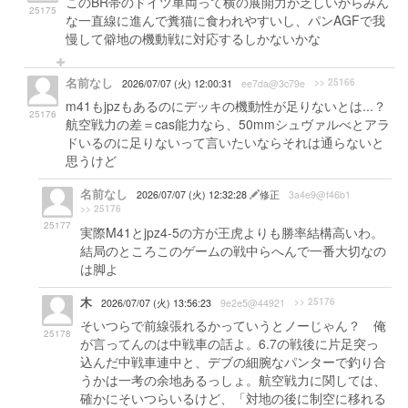
このBR帯のドイツ車両って横の展開力が乏しいからみん
25175
な一直線に進んで糞猫に食われやすいし、パンAGFで我
慢して僻地の機動戦に対応するしかないかな
名前なし
>> 25166
2026/07/07 (火) 12:00:31
ee7da@3c79e
m41もjpzもあるのにデッキの機動性が足りないとは...？
25176
航空戦力の差＝cas能力なら、50mmシュヴァルべとアラ
ドいるのに足りないって言いたいならそれは通らないと
思うけど
名前なし
2026/07/07 (火) 12:32:28
修正
3a4e9@f46b1
>> 25176
25177
実際M41とjpz4-5の方が王虎よりも勝率結構高いわ。
結局のところこのゲームの戦中らへんで一番大切なの
は脚よ
木
>> 25176
2026/07/07 (火) 13:56:23
9e2e5@44921
そいつらで前線張れるかっていうとノーじゃん？ 俺
25178
が言ってんのは中戦車の話よ。6.7の戦後に片足突っ
込んだ中戦車連中と、デブの細腕なパンターで釣り合
うかは一考の余地あるっしょ。航空戦力に関しては、
確かにそいつらいるけど、「対地の後に制空に移れる