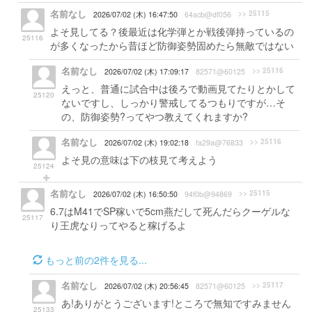
名前なし
>> 25115
2026/07/02 (木) 16:47:50
64acb@df056
よそ見してる？後最近は化学弾とか戦後弾持っているの
25116
が多くなったから昔ほど防御姿勢固めたら無敵ではない
名前なし
>> 25116
2026/07/02 (木) 17:09:17
82571@60125
えっと、普通に試合中は後ろで動画見てたりとかして
25120
ないですし、しっかり警戒してるつもりですが…そ
の、防御姿勢?ってやつ教えてくれますか?
名前なし
>> 25116
2026/07/02 (木) 19:02:18
fa29a@76833
よそ見の意味は下の枝見て考えよう
25124
名前なし
>> 25115
2026/07/02 (木) 16:50:50
94f0b@94869
6.7はM41でSP稼いで5cm燕だして死んだらクーゲルな
25117
り王虎なりってやると稼げるよ
もっと前の2件を見る...
名前なし
>> 25117
2026/07/02 (木) 20:56:45
82571@60125
あ!ありがとうございます!ところで無知ですみません
25133