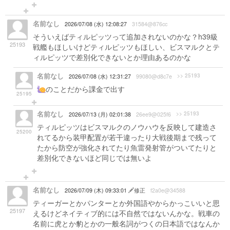
名前なし
2026/07/08 (水) 12:08:27
31584@876cc
そういえばティルピッツって追加されないのかな？h39級
25193
戦艦もほしいけどティルピッツもほしい、ビスマルクとテ
ィルピッツで差別化できないとか理由あるのかな
名前なし
>> 25193
2026/07/08 (水) 12:31:27
99080@d8c7e
のことだから課金で出す
25195
名前なし
>> 25193
2026/07/13 (月) 02:01:38
26ee9@025f6
ティルピッツはビスマルクのノウハウを反映して建造さ
25200
れてるから装甲配置が若干違ったり大戦後期まで残って
たから防空が強化されてたり魚雷発射管がついてたりと
差別化できないほど同じでは無いよ
名前なし
2026/07/09 (木) 09:33:01
修正
f2a0e@34588
ティーガーとかパンターとか外国語やからかっこいいと思
25197
えるけどネイティブ的には不自然ではないんかな。戦車の
名前に虎とか豹とかの一般名詞がつくの日本語ではなんか