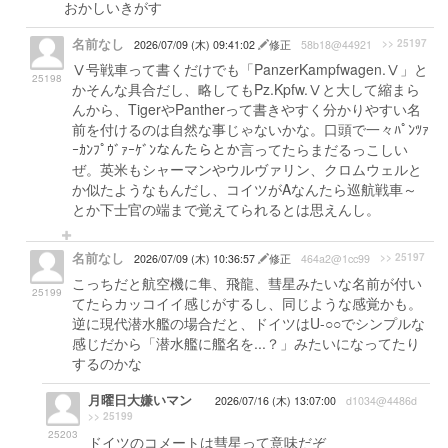
おかしいきがす
名前なし
>> 25197
2026/07/09 (木) 09:41:02
修正
58b18@44921
Ⅴ号戦車って書くだけでも「PanzerKampfwagen.Ⅴ」と
25198
かそんな具合だし、略してもPz.Kpfw.Ⅴと大して縮まら
んから、TigerやPantherって書きやすく分かりやすい名
前を付けるのは自然な事じゃないかな。口頭で一々ﾊﾟﾝﾂｧ
ｰｶﾝﾌﾟｳﾞｧｰｹﾞﾝなんたらとか言ってたらまだるっこしい
ぜ。英米もシャーマンやウルヴァリン、クロムウェルと
か似たようなもんだし、コイツがAなんたら巡航戦車～
とか下士官の端まで覚えてられるとは思えんし。
名前なし
>> 25197
2026/07/09 (木) 10:36:57
修正
464a2@1cc99
こっちだと航空機に隼、飛龍、彗星みたいな名前が付い
25199
てたらカッコイイ感じがするし、同じような感覚かも。
逆に現代潜水艦の場合だと、ドイツはU-○○でシンプルな
感じだから「潜水艦に艦名を...？」みたいになってたり
するのかな
月曜日大嫌いマン
2026/07/16 (木) 13:07:00
d1034@4486d
>> 25199
25203
ドイツのコメートは彗星って意味だぞ