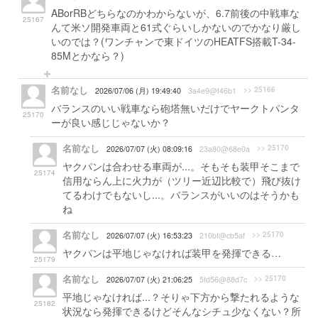
ABorRBどちらなのかわからないが、6.7前後の中戦車な
25167
んて米ソ開発車両と61式ぐらいしかないのでかなり厳し
いのでは？(ワンチャンで東ドイツのHEATFS搭載T-34-
85Mとかなら？)
名前なし
>> 25166
2026/07/06 (月) 19:49:40
3a4e9@f46b1
バランスのいい戦車なら砲塔無いだけでヤークトパンタ
25170
ーが良い感じじゃないか？
名前なし
>> 25170
2026/07/07 (火) 08:09:16
23a80@68e0a
ヤクパンは合わせる車両が...。そもそも装甲そこまで
25174
信用ならん上に火力が（ツリー近辺比較で）飛び抜け
てるわけでもないし...。バランスがいいのはそうかも
ね
名前なし
>> 25170
2026/07/07 (火) 16:53:23
210bf@cb5af
ヤクパンは平地じゃなければ装甲を発揮できる…
25179
名前なし
>> 25170
2026/07/07 (火) 21:06:25
5fd56@88d7c
平地じゃなければ...？そりゃ下方から撃たれるような
25182
状況なら発揮できるけどそんなシチュ少なくない？所