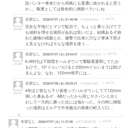
詮パンター車体だから同格にも普通に抜かれると思う
が...。駆逐としては致命的に側面ペラいしね
名前なし
>> 25170
2026/07/07 (火) 21:40:49
210bf@cb5af
完全な平地だとマジで駄目で、ちょっと乗り上げてで
25183
も傾斜を増せる場所があれば良いだよ。結構あるぞ崩
れた建物の残骸とか、爆撃で出来た穴など車体下部さ
え見えなければそんな場所を使う…
名前なし
>> 25170
2026/07/07 (火) 23:04:47
5b72d@a73e8
6.0時代は下部隠すハルダウンで重駆逐運用してたお
25185
もひで。10°ぐらいつけると230mmぐらいまでは防げ
るんよな。なお、122mm相手には…
名前なし
>> 25170
2026/07/08 (水) 06:25:21
210bf@cfd81
4年ほど前なら下り坂使ってハルダウンしてて122mm
25191
弾いた事あるぞ、ABだったから同じヤクパンと出く
わして一方的に勝った位には強かった。その時に陣取
った場所はエルアラ中央拠点の南東の町入り口…
名前なし
>> 25166
2026/07/07 (火) 11:37:08
cd917@58278