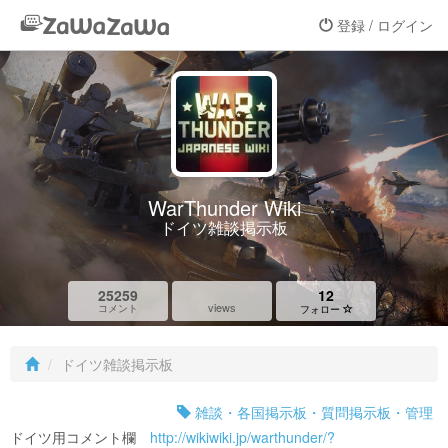
登録 / ログイン
WarThunder Wiki
ドイツ雑談掲示板
25259
12
views
コメント
フォロー
ドイツ雑談掲示板
雑談・各国掲示板・質問掲示板・管理
ドイツ用コメント欄
http://wikiwiki.jp/warthunder/?