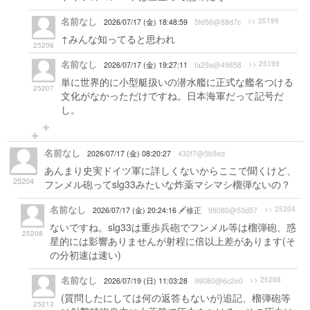
名前なし
>> 25199
2026/07/17 (金) 18:48:59
5fd56@88d7c
↑みんな知ってると思われ
25206
名前なし
>> 25199
2026/07/17 (金) 19:27:11
fa29a@49858
単に世界的に小型艇扱いの潜水艦に正式な艦名つける
25207
文化がなかっただけですね。日本海軍だって記号だ
し。
名前なし
2026/07/17 (金) 08:20:27
432f7@5b9ed
あんまり史実ドイツ軍に詳しくないからここで聞くけど、
25204
フンメル砲ってslg33みたいな炸薬マシマシ榴弾ないの？
名前なし
>> 25204
2026/07/17 (金) 20:24:16
修正
99080@53d57
ないですね。slg33は重歩兵砲でフンメル等は榴弾砲、惑
25208
星的には影響ありませんが射程に倍以上差があります(そ
の分初速は速い)
名前なし
>> 25208
2026/07/19 (日) 11:03:28
99080@6c2e0
(質問したにしては何の返答もないが)追記、榴弾砲等
25213