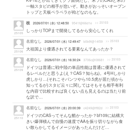
KV-1Eとか出てきてクソ面倒だし、米ソのCASと米の
一軸スタビの相手が怠いぞ。動きがおっそいオープン
トップと天板ペラペラが殆どなのもな。
枝
>> 25103
2026/07/01 (水) 12:48:50
9541f@66d1e
しっかりTOPまで開発してるから安心してくれ
25105
名前なし
>> 25103
2026/07/01 (水) 12:49:47
b0b9f@14f59
大祖国より優遇されてる要素なんてあったか？
25106
名前なし
>> 25103
2026/07/01 (水) 16:30:24
3706c@08681
ドイツは普通に戦中陸の単品性能は普通に優遇されて
25109
るレベルだと思うよ(え？CAS？知らね)。4号Hしかり
虎しかり…(それこそパンツやら10.5虎が居た頃から
知ってるが)スタビ云々に関してはそもそも相手有利
な内容で比較すれば良くない点も見えるのは当たり前
な訳で…
名前なし
>> 25103
2026/07/01 (水) 20:00:39
c4249@ff82d
ドイツのCASってそんな酷かったか？bf109に結構大
25110
きい爆弾積んで自慢の速度でAAを振り切りながら食
い散らかしてるイメージがあったんだけど…