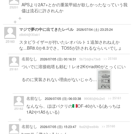
APSより2A7+とかの重装甲組が欲しかったなっていう我
25201
儘は流石に許されんか
マジで夢の中に出てきたレベル
2026/07/04 (土) 23:25:24
c6b64@30ab1
25160
スタビライザーが付いたレオパルト１追加されねえか
な...BR8.0か8.3でさ。TO55が許されるならいいでしょ
名前なし
>> 25160
2026/07/05 (日) 00:16:31
5b72d@a73e8
ついでに溶接砲塔も頼む！レオ2Kやrad90がとっくにい
25161
るのに実装されない理由がないじゃろ…
名前なし
>> 25161
2026/07/05 (日) 06:03:38
99080@6c2e0
なんなら、ほぼパクリの
OF-40がいる(あっちは
25162
1A2や1A5もいる)
名前なし
>> 25160
2026/07/05 (日) 15:23:47
fbd2f@ee84b