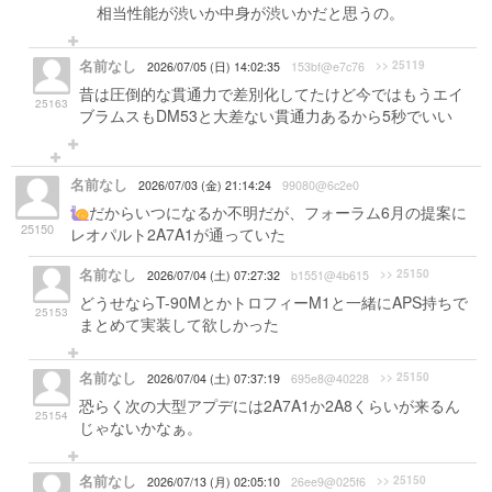
相当性能が渋いか中身が渋いかだと思うの。
名前なし
>> 25119
2026/07/05 (日) 14:02:35
153bf@e7c76
昔は圧倒的な貫通力で差別化してたけど今ではもうエイ
25163
ブラムスもDM53と大差ない貫通力あるから5秒でいい
名前なし
2026/07/03 (金) 21:14:24
99080@6c2e0
だからいつになるか不明だが、フォーラム6月の提案に
25150
レオパルト2A7A1が通っていた
名前なし
>> 25150
2026/07/04 (土) 07:27:32
b1551@4b615
どうせならT-90MとかトロフィーM1と一緒にAPS持ちで
25153
まとめて実装して欲しかった
名前なし
>> 25150
2026/07/04 (土) 07:37:19
695e8@40228
恐らく次の大型アプデには2A7A1か2A8くらいが来るん
25154
じゃないかなぁ。
名前なし
>> 25150
2026/07/13 (月) 02:05:10
26ee9@025f6