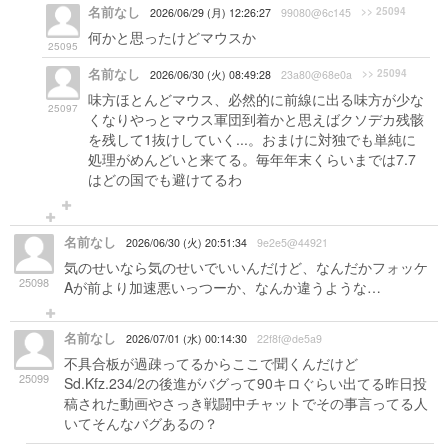
名前なし
>> 25094
2026/06/29 (月) 12:26:27
99080@6c145
何かと思ったけどマウスか
25095
名前なし
>> 25094
2026/06/30 (火) 08:49:28
23a80@68e0a
味方ほとんどマウス、必然的に前線に出る味方が少な
25097
くなりやっとマウス軍団到着かと思えばクソデカ残骸
を残して1抜けしていく...。おまけに対独でも単純に
処理がめんどいと来てる。毎年年末くらいまでは7.7
はどの国でも避けてるわ
名前なし
2026/06/30 (火) 20:51:34
9e2e5@44921
気のせいなら気のせいでいいんだけど、なんだかフォッケ
25098
Aが前より加速悪いっつーか、なんか違うような…
名前なし
2026/07/01 (水) 00:14:30
22f8f@de5a9
不具合板が過疎ってるからここで聞くんだけど
25099
Sd.Kfz.234/2の後進がバグって90キロぐらい出てる昨日投
稿された動画やさっき戦闘中チャットでその事言ってる人
いてそんなバグあるの？