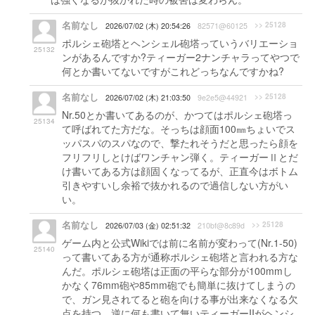
名前なし
>> 25128
2026/07/02 (木) 20:54:26
82571@60125
ポルシェ砲塔とヘンシェル砲塔っていうバリエーショ
25132
ンがあるんですか?ティーガー2ナンチャラってやつで
何とか書いてないですがこれどっちなんですかね?
名前なし
>> 25128
2026/07/02 (木) 21:03:50
9e2e5@44921
Nr.50とか書いてあるのが、かつてはポルシェ砲塔っ
25134
て呼ばれてた方だな。そっちは顔面100㎜ちょいでス
ッパスパのスパなので、撃たれそうだと思ったら顔を
フリフリしとけばワンチャン弾く。ティーガーⅡとだ
け書いてある方は顔固くなってるが、正直今はボトム
引きやすいし余裕で抜かれるので過信しない方がい
い。
名前なし
>> 25128
2026/07/03 (金) 02:51:32
210bf@8c89d
ゲーム内と公式Wikiでは前に名前が変わって(Nr.1-50)
25140
って書いてある方が通称ポルシェ砲塔と言われる方な
んだ。ポルシェ砲塔は正面の平らな部分が100mmし
かなく76mm砲や85mm砲でも簡単に抜けてしまうの
で、ガン見されてると砲を向ける事が出来なくなる欠
点を持つ。逆に何も書いて無いティーガーIIがヘンシ