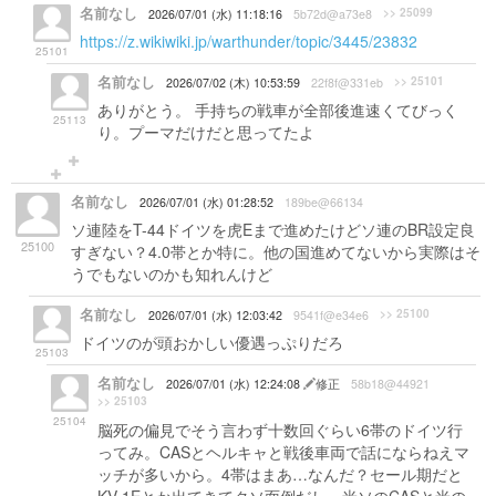
名前なし
>> 25099
2026/07/01 (水) 11:18:16
5b72d@a73e8
https://z.wikiwiki.jp/warthunder/topic/3445/23832
25101
名前なし
>> 25101
2026/07/02 (木) 10:53:59
22f8f@331eb
ありがとう。 手持ちの戦車が全部後進速くてびっく
25113
り。プーマだけだと思ってたよ
名前なし
2026/07/01 (水) 01:28:52
189be@66134
ソ連陸をT-44ドイツを虎Eまで進めたけどソ連のBR設定良
25100
すぎない？4.0帯とか特に。他の国進めてないから実際はそ
うでもないのかも知れんけど
名前なし
>> 25100
2026/07/01 (水) 12:03:42
9541f@e34e6
ドイツのが頭おかしい優遇っぷりだろ
25103
名前なし
2026/07/01 (水) 12:24:08
修正
58b18@44921
>> 25103
25104
脳死の偏見でそう言わず十数回ぐらい6帯のドイツ行
ってみ。CASとヘルキャと戦後車両で話にならねえマ
ッチが多いから。4帯はまあ…なんだ？セール期だと