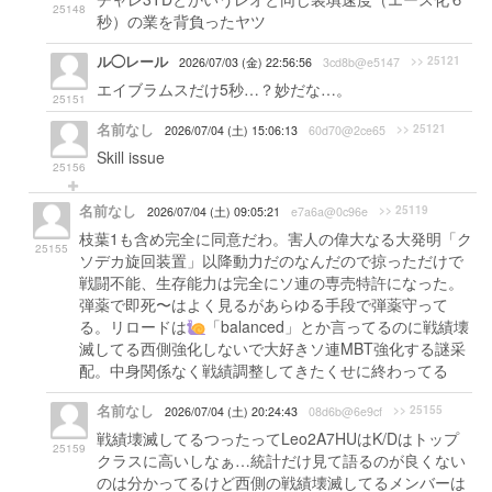
25148
秒）の業を背負ったヤツ
ル◯レール
>> 25121
2026/07/03 (金) 22:56:56
3cd8b@e5147
エイブラムスだけ5秒…？妙だな…。
25151
名前なし
>> 25121
2026/07/04 (土) 15:06:13
60d70@2ce65
Skill issue
25156
名前なし
>> 25119
2026/07/04 (土) 09:05:21
e7a6a@0c96e
枝葉1も含め完全に同意だわ。害人の偉大なる大発明「ク
25155
ソデカ旋回装置」以降動力だのなんだので掠っただけで
戦闘不能、生存能力は完全にソ連の専売特許になった。
弾薬で即死〜はよく見るがあらゆる手段で弾薬守って
る。リロードは
「balanced」とか言ってるのに戦績壊
滅してる西側強化しないで大好きソ連MBT強化する謎采
配。中身関係なく戦績調整してきたくせに終わってる
名前なし
>> 25155
2026/07/04 (土) 20:24:43
08d6b@6e9cf
戦績壊滅してるつったってLeo2A7HUはK/Dはトップ
25159
クラスに高いしなぁ…統計だけ見て語るのが良くない
のは分かってるけど西側の戦績壊滅してるメンバーは