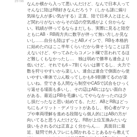
25196
なんか横から入って悪いんだけど、なんで日本人って
そんなに陸はRB好きなんだろう？（しかも謎に煽り
気味な人が多い気がする）正直、陸で日本人とほとん
ど関わりがないからその辺の空気感がよく分からな
い。戦績が伴ってるならまだしも、実際に見ると陸空
ともにAB・RB両方共に数字が伴って無い方しか見な
いし……自分も陸はずっとABメインで、RBを本格的
に始めたのはここ半年くらいだから偉そうなことは言
えないけど、やってみたらコメント欄で言われてるほ
ど難しくもなかったし… 独は弱めで勝率も連合より
低いけど、それでも6～7割くらいは勝てるし、火力で
数を狩りやすいから楽しい。連合は連合で側面から使
いやすい車体でぶん殴ってしかも8-9割勝てるのが楽
しいね。空できる人間なら制空やCASで試合をひっく
り返せる場面も多いし、その辺はABにはない面白さ
がある。最近はRBを毛嫌いしてやらなかったのは少
し損だったなと思い始めてる。ただ、ABとRBはどっ
ちにもメリット・デメリットがあるし、初心者がマッ
プや車両理解を進める段階なら個人的にはABの方が
向いてると思うんだけどな。RBが上位互換みたいな
扱いをされるのは正直よく分からん… 真面目に最
近、疑問で外人フレにも聞かれることあるから教えて