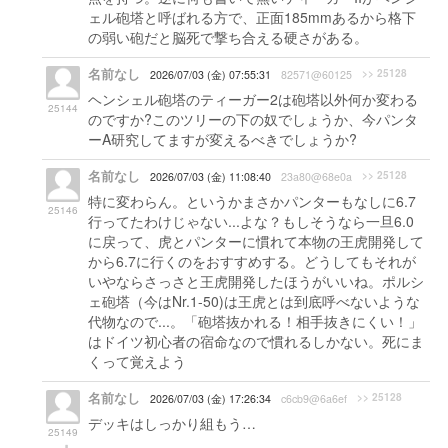
ェル砲塔と呼ばれる方で、正面185mmあるから格下
の弱い砲だと脳死で撃ち合える硬さがある。
名前なし
>> 25128
2026/07/03 (金) 07:55:31
82571@60125
ヘンシェル砲塔のティーガー2は砲塔以外何か変わる
25144
のですか?このツリーの下の奴でしょうか、今パンタ
ーA研究してますが変えるべきでしょうか?
名前なし
>> 25128
2026/07/03 (金) 11:08:40
23a80@68e0a
特に変わらん。というかまさかパンターもなしに6.7
25146
行ってたわけじゃない...よな？もしそうなら一旦6.0
に戻って、虎とパンターに慣れて本物の王虎開発して
から6.7に行くのをおすすめする。どうしてもそれが
いやならさっさと王虎開発したほうがいいね。ポルシ
ェ砲塔（今はNr.1-50)は王虎とは到底呼べないような
代物なので...。「砲塔抜かれる！相手抜きにくい！」
はドイツ初心者の宿命なので慣れるしかない。死にま
くって覚えよう
名前なし
>> 25128
2026/07/03 (金) 17:26:34
c6cb9@6a6ef
デッキはしっかり組もう…
25149