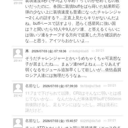
装填速度5秒で平均より早め！ってのがせめてもの救
25139
いだったのに、各国に装填buffをばら蒔いた結果即応
弾の少ない上に装填速度も普通になったチャレンジャ
ー2くんの話する？…正直上見たらキリがないんだよ
ね。buffベースで話すより、恐らく惑星民に強い国
は？と聞いたら10人中9人がソ連、と答えるくらいに
は強いソ連をナーフする方向で提案した方が建設的か
な…と思う。アイツらおかしいよ…
木
>> 25121
2026/07/03 (金) 07:18:36
d18d8@6fa65
そうだチャレンジャーとかいうめちゃくちゃ可哀想な
25141
子が居ましたね…。まぁソ連nerfよねぇ…とりあえず
弱くなるモジュール追加早くして欲しいが…依怙贔屓
ロシア人達には無理だろうなぁ…。
名前なし
>> 25121
2026/07/03 (金) 07:39:33
5b72d@a73e8
11.7まで下げられて以降、CR2はそんなに弱いとは感
25142
じてないかな… なんだかんだ車体装甲buffで500mm
前後防げるし、足もマシにはなったし。2Eは流石に
謎だけど。
名前なし
>> 25121
2026/07/03 (金) 15:40:57
60295@6b7a9
チャレ3TDとかいうレオと同じ装填速度（エース化６