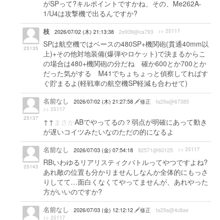
がSPって?キルポイントですかね、その、Me262A-
1/U4は攻撃機で出るんですか?
枝
>> 25117
2026/07/02 (木) 21:13:38
2e939@ca793
SPは航空機ではベースの480SP+機関砲(貫通40mm以
25135
上)+その他対地装備(爆弾やロケット)で決まるからこ
の場合は480+機関砲の分だね 確か600とか700とか
だった気がする M41でちょちょっと偵察してればす
ぐ貯まるよ(軽戦車の航空機SP軽減も合わせて)
名前なし
2026/07/02 (木) 21:27:58
修正
fa29a@67385
>> 25117
25137
↑↑
まさか
ABでやってるの？弱点が明確にあって動き
が遅いコイツみたいなのただの的になるよ
名前なし
>> 25117
2026/07/03 (金) 07:54:18
82571@60125
RBいわゆるリアリスティクバトルってやつですよね?
25143
あれ敵の位置も分かりませんしなんか全体的にもっさ
りしてて…面白くなくてやってませんが、あれやった
方がいいのですか?
名前なし
2026/07/03 (金) 12:12:12
修正
fa29a@4c8ae
>> 25117