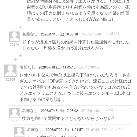
は射撃時砲身内に火薬等で圧力をかける。その圧力は
射程の短い歩兵砲よりも射程を伸ばす為高いので、砲
弾はその圧力に耐えられるよう分厚くなり内部の炸薬
量が減る……ということらしい(WW2当時は)
名前なし
>> 25204
2026/07/18 (土) 16:58:16
790b3@5886c
ドイツが爆風と破片の効果を計算した最適解がこれなん
25210
じゃない 炸薬を増やせば破片は減るから
名前なし
2026/07/18 (土) 11:05:13
82571@60125
レオパルドなんで半分以上後ろ下向けないんだろう、さん
25209
ざんレオパルドOPw言ってきたけど、流石にこの仕様はゴ
ミでは?現実でもあるから仕方がないのかな…ほかの10式
とかエイブラムスとかふつうに後ろエンジンルーム以外は
下向けるのに変な設計。
名前なし
>> 25209
2026/07/18 (土) 17:06:02
2f323@bcfdd
後方を向いて戦闘することがないからじゃない?
25211
名前なし
>> 25211
2026/07/20 (月) 16:51:57
73cc3@8d974