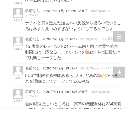
ゲーム的な話じゃないの？
25216
名前なし
2026/07/20 (月) 17:22:53
修正
18dae@a5f64
>> 25211
25217
ナチへと突き進んだ過去への反省から後ろの低いとこ
ろはあまり見つめすぎないようにしてるんでしょ
togg
名前なし
>> 25211
2026/07/20 (月) 21:40:12
99080@6c2e0
navi
↑2,実際のレオパルト2もゲーム内と同じ位置で俯角
25218
制限には一応なる……というのを
は1本の動画だけ
で判断しナーフした
名前なし
>> 25211
2026/07/20 (月) 23:51:44
2fbb8@3efda
FCSで制限する機能あるらしいけどあの
だからそ
25219
れを理由にしてナーフしてるんやね
名前なし
2026/07/21 (火) 00:21:23
修正
99080@6c2e0
>> 25211
25220
の腹立たしいところは、実車の機能自体は2A4実装
当初からあったはずなのに急に追加したこと……モジ
ュールといいそんなにクソ連優遇したいか