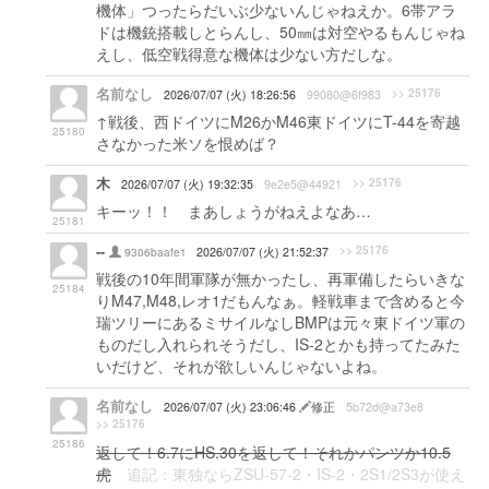
機体」つったらだいぶ少ないんじゃねえか。6帯アラ
ドは機銃搭載しとらんし、50㎜は対空やるもんじゃね
えし、低空戦得意な機体は少ない方だしな。
名前なし
>> 25176
2026/07/07 (火) 18:26:56
99080@6f983
↑戦後、西ドイツにM26かM46東ドイツにT-44を寄越
25180
さなかった米ソを恨めば？
木
>> 25176
2026/07/07 (火) 19:32:35
9e2e5@44921
キーッ！！ まあしょうがねえよなあ…
25181
--
>> 25176
9306baafe1
2026/07/07 (火) 21:52:37
戦後の10年間軍隊が無かったし、再軍備したらいきな
25184
りM47,M48,レオ1だもんなぁ。軽戦車まで含めると今
瑞ツリーにあるミサイルなしBMPは元々東ドイツ軍の
ものだし入れられそうだし、IS-2とかも持ってたみた
いだけど、それが欲しいんじゃないよね。
名前なし
2026/07/07 (火) 23:06:46
修正
5b72d@a73e8
>> 25176
25186
返して！6.7にHS.30を返して！それかパンツか10.5
虎
追記：東独ならZSU-57-2・IS-2・2S1/2S3が使え