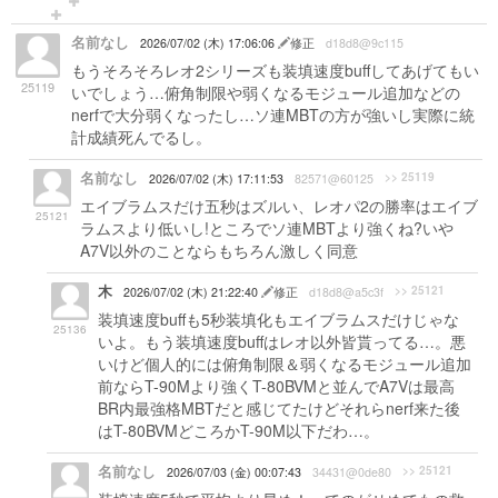
名前なし
2026/07/02 (木) 17:06:06
修正
d18d8@9c115
もうそろそろレオ2シリーズも装填速度buffしてあげてもい
25119
いでしょう…俯角制限や弱くなるモジュール追加などの
nerfで大分弱くなったし…ソ連MBTの方が強いし実際に統
計成績死んでるし。
名前なし
>> 25119
2026/07/02 (木) 17:11:53
82571@60125
エイブラムスだけ五秒はズルい、レオパ2の勝率はエイブ
25121
ラムスより低いし!ところでソ連MBTより強くね?いや
A7V以外のことならもちろん激しく同意
木
>> 25121
2026/07/02 (木) 21:22:40
修正
d18d8@a5c3f
装填速度buffも5秒装填化もエイブラムスだけじゃな
25136
いよ。もう装填速度buffはレオ以外皆貰ってる…。悪
いけど個人的には俯角制限＆弱くなるモジュール追加
前ならT-90Mより強くT-80BVMと並んでA7Vは最高
BR内最強格MBTだと感じてたけどそれらnerf来た後
はT-80BVMどころかT-90M以下だわ…。
名前なし
>> 25121
2026/07/03 (金) 00:07:43
34431@0de80