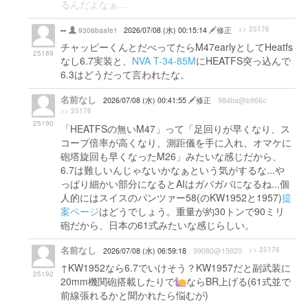
るんだよなぁ…
--
>> 25176
9306baafe1
2026/07/08 (水) 00:15:14
修正
チャッピーくんとだべってたらM47earlyとしてHeatfs
25189
なし6.7実装と、
NVA T-34-85M
にHEATFS突っ込んで
6.3はどうだって言われたな。
名前なし
2026/07/08 (水) 00:41:55
修正
984ba@b966c
>> 25176
25190
「HEATFSの無いM47」って「足回りが早くなり、ス
コープ倍率が高くなり、測距儀を手に入れ、オマケに
砲塔旋回も早くなったM26」みたいな感じだから、
6.7は難しいんじゃないかなぁという気がするな...や
っぱり細かい部分になるとAIはガバガバになるね...個
人的にはスイスのパンツァー58(のKW1952と1957)
提
案ページ
はどうでしょう。重量が約30トンで90ミリ
砲だから、日本の61式みたいな感じらしい。
名前なし
>> 25176
2026/07/08 (水) 06:59:18
99080@15920
↑KW1952なら6.7でいけそう？KW1957だと副武装に
25192
20mm機関砲搭載したりで
ならBR上げる(61式並で
前線張れるかと聞かれたら悩むが)