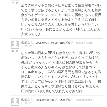
25147
全ての戦車が不自然にキビキビ走って位置がモロバレ
でどこ撃てば抜けるかもわかって遠距離からでも着弾
点が出るゲーテシステムで、鈍くて弱点があって視界
も悪い虎Ⅱに乗るとどうなるかよく考えてみてほし
い。かなりの割合の人は初心者卒業したらだいたい
RBに行くから、特にここから上のBR帯だとどんどん
人減ってくよ。
名前なし
2026/07/04 (土) 20:18:56
修正
49803@79a8b
>> 25117
25158
なんか謎の日本人RB推しは何なんだ？普通にABでも
虎強いし、人もちゃんといるぞ。両方やってるけど、
ABはどちらかというと如実に腕の差が出るから、ち
ゃんと出来る人ならABのが敵全部やって試合コント
ロール出来るし、CASの理不尽死も回避できるから戦
績気持ちいい！しやすいと思う。ABのメリットとし
ては、スコアにかかわらず同じ戦車二回出せるし、機
動力上がるからマップ理解なり慣れるならRBよりも
圧倒的にABぶん回して慣れた方が楽だね。
名前なし
2026/07/08 (水) 21:49:09
修正
6daf6@79a8b
>> 25117