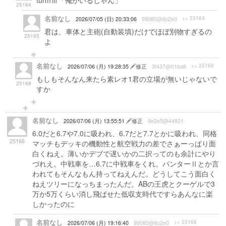
turmⅢ「俺がいるじゃん」
25164
名前なし
>> 25164
2026/07/05 (日) 20:33:06
99080@6c2e0
君は、車体と主砲(自動装填)だけでほぼ別物すぎるの
25165
よ
名前なし
>> 25160
2026/07/06 (月) 19:28:35
修正
3f437@01ba8
もしもそんなん来たら素レオ1君の立場が無いじゃないで
25168
すか
名前なし
2026/07/06 (月) 13:55:51
修正
9e2e5@44921
6.0だと6.7や7.0に吸われ、6.7だと7.7とかに吸われ、同格
25166
マッチもデッキの機動性と航空戦力の差でさぁーっぱり面
白くねえ。薄いかデブで遅いかの二択ってのも余計にやり
づれえ。中戦車を…6.7に中戦車をくれ。パンターⅡとか言
われてもそんなもん持ってねえんだ。どうしてこう面白く
ねえツリーになっちまったんだ。ABの王虎とクーゲルで3
万か5万くらい消し飛ばせた低収支時代ですらあんなに楽
しかったのに
名前なし
>> 25166
2026/07/06 (月) 19:16:40
99080@6c2e0