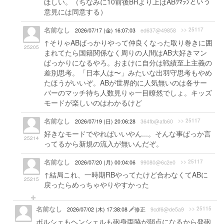
ほしい。（ちなみに10前後BRより上はABﾂﾏﾗﾝという
意見には同意する）
名前なし
>> 25117
2026/07/17 (金) 16:07:03
ed637@49858
↑そりゃABばっかりやって仲良くなった取り巻きに囲
25205
まれてたら国籍関係なく周りの人間はAB大好きマン
ばっかりになるやろ。おまけに自分は戦績至上主義の
差別思考。「日本人は〜」みたいな出羽守思考もやめ
たほうがいいぞ。ABが世界的に人気無いのは各サー
バーのマッチ待ち人数見りゃ一目瞭然でしょ。キッズ
モードが楽しいのはわかるけど
名前なし
>> 25117
2026/07/19 (日) 20:06:28
364fb@afb60
好きなモードでやればいいやん...。そんな事ばっか言
25214
ってるから新規の流入が無いんだぞ。
名前なし
>> 25117
2026/07/20 (月) 00:04:06
99080@6c2e0
↑結局これ、一時期RBやってたけど合わなくてABに
25215
戻ったらめっちゃやりやすかった
名前なし
>> 25115
2026/07/02 (木) 17:38:08
修正
9cdf6@de5a9
ポルシェもヘンシェルも砲身両脇が弱点になるから発砲