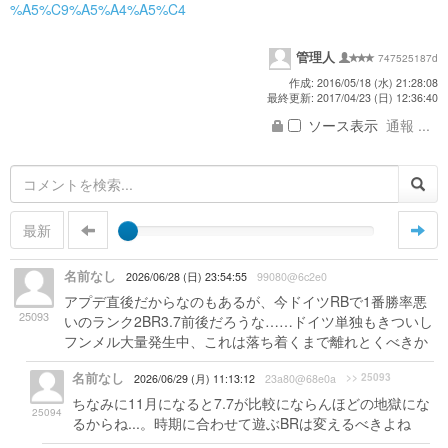
%A5%C9%A5%A4%A5%C4
管理人
747525187d
作成: 2016/05/18 (水) 21:28:08
最終更新: 2017/04/23 (日) 12:36:40
ソース表示
通報 ...
最新
名前なし
2026/06/28 (日) 23:54:55
99080@6c2e0
アプデ直後だからなのもあるが、今ドイツRBで1番勝率悪
25093
いのランク2BR3.7前後だろうな……ドイツ単独もきついし
フンメル大量発生中、これは落ち着くまで離れとくべきか
名前なし
>> 25093
2026/06/29 (月) 11:13:12
23a80@68e0a
ちなみに11月になると7.7が比較にならんほどの地獄にな
25094
るからね...。時期に合わせて遊ぶBRは変えるべきよね