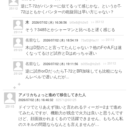
逆にT-72がパンターに似てるって感じかな。というかT-
25112
72はともかくパンターの砲旋回は早い方じゃない？
木
>> 25112
2026/07/02 (木) 16:36:56
bf0e8@fc0e5
そう？3485とかシャーマンと比べると遅く感じる
25114
名前なし
>> 25112
2026/07/02 (木) 18:54:19
73af2@fac1f
木はD型のこと言ってたんじゃない？他のFやA,Fは速
25123
くなってるけど試作とDはめっちゃ遅い
名前なし
>> 25112
2026/07/02 (木) 19:11:56
b055e@fc2e5
逆に試作orDだったらT-72とBR加味しても比較になら
25126
んレベルで遅いんだが...
アメリカちょっと進めて移住してきた人
2026/07/02 (木) 16:46:32
82571@60125
25115
ドイツでとりあえず強いと言われるティーガー2まで進め
てみたんですが、機動力が残念で火力は良いと思うんです
けど、顔面抜かれまくるので活躍できません、もちろん私
のスキルの問題ならなんとも言えませんが…