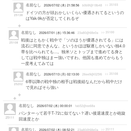
名前なし
>> 25103
2026/07/02 (木) 21:58:56
b0b9f@18b48
ドイツの方が頭おかしいくらい優遇されてるというの
25138
はYak-9kが否定してくれるぞ
名前なし
>> 25100
2026/07/01 (水) 15:36:46
23a80@68e0a
戦後はともかく戦中で「ソのほうが優遇されてる」には
25108
流石に同意できんな。というかほぼ駆逐しかいない独4.0
帯を比べられても...。独米ソとトップまで進めてる身と
しては戦中独はまー強いですわ。他国も進めてからもう
一度考えてみては
名前なし
>> 25108
2026/07/13 (月) 02:13:00
26ee9@025f6
6帯以降の戦中独の相手は戦後組なんだから戦中だけ
25202
で見ればそら強い
名前なし
2026/07/02 (木) 00:00:01
fab52@ee68a
パンターって若干T-72に似てない？遅い後退速度とか砲旋
25111
回速度とか
名前なし
>> 25111
2026/07/02 (木) 08:52:21
23a80@68e0a