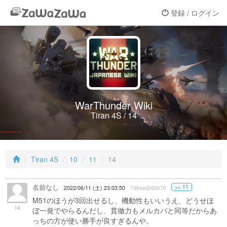
登録 / ログイン
WarThunder Wiki
Tiran 4S / 14
Tiran 4S
10
11
14
名前なし
>> 11
2022/06/11 (土) 23:03:50
7d6ee@60b70
M51のほうが3回出せるし、機動性もいいうえ、どうせほ
14
ぼ一発でやらるんだし、貫徹力もメルカバと同等だからあ
っちの方が使い勝手が良すぎるんや。