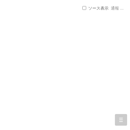
ソース表示
通報 ...
togg
navi