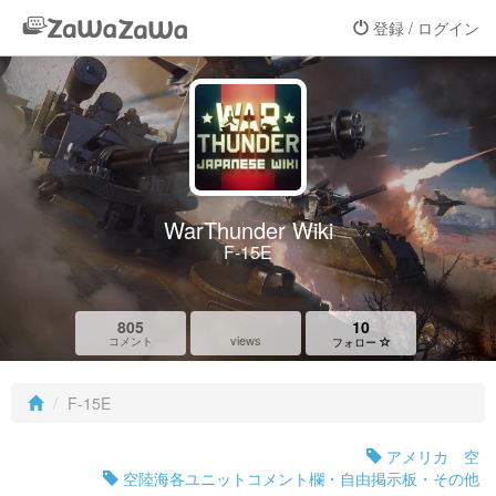
登録 / ログイン
WarThunder Wiki
F-15E
805
10
views
コメント
フォロー
F-15E
アメリカ 空
空陸海各ユニットコメント欄・自由掲示板・その他