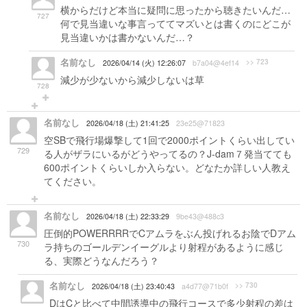
横からだけど本当に疑問に思ったから聴きたいんだ…
727
何で見当違いな事言っててマズいとは書くのにどこが
見当違いかは書かないんだ…？
名前なし
>> 723
2026/04/14 (火) 12:26:07
b7a04@4ef14
減少が少ないから減少しないは草
728
名前なし
2026/04/18 (土) 21:41:25
23e25@71823
空SBで飛行場爆撃して1回で2000ポイントくらい出してい
729
る人がザラにいるがどうやってるの？J-dam７発当てても
600ポイントくらいしか入らない。どなたか詳しい人教え
てください。
名前なし
2026/04/18 (土) 22:33:29
9be43@488c3
圧倒的POWERRRRでCアムラをぶん投げれるお陰でDアム
730
ラ持ちのゴールデンイーグルより射程があるように感じ
る、実際どうなんだろう？
名前なし
>> 730
2026/04/18 (土) 23:40:43
a4d77@71b0f
DはCと比べて中間誘導中の飛行コースで多少射程の差は