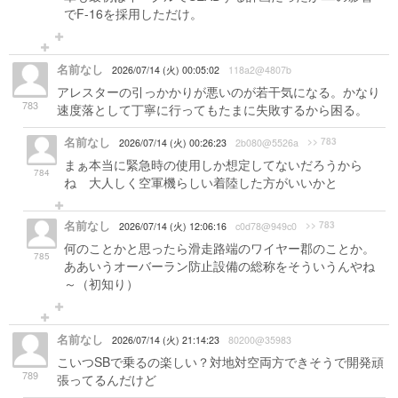
でF-16を採用しただけ。
名前なし
2026/07/14 (火) 00:05:02
118a2@4807b
アレスターの引っかかりが悪いのが若干気になる。かなり
783
速度落として丁寧に行ってもたまに失敗するから困る。
名前なし
>> 783
2026/07/14 (火) 00:26:23
2b080@5526a
まぁ本当に緊急時の使用しか想定してないだろうから
784
ね 大人しく空軍機らしい着陸した方がいいかと
名前なし
>> 783
2026/07/14 (火) 12:06:16
c0d78@949c0
何のことかと思ったら滑走路端のワイヤー郡のことか。
785
ああいうオーバーラン防止設備の総称をそういうんやね
～（初知り）
名前なし
2026/07/14 (火) 21:14:23
80200@35983
こいつSBで乗るの楽しい？対地対空両方できそうで開発頑
789
張ってるんだけど