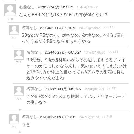
名前なし
2026/03/24 (火) 22:12:21
1d4e4@70a80
なんかBR比的にも13.7の16Cの方が強くない？
710
名前なし
>> 710
2026/03/24 (火) 23:45:48
2b080@5526a
SBなのかRBなのか、対空なのか対地なのかで話は変わ
711
ってくるが空RBでならまぁそうやね
名前なし
>> 711
2026/03/25 (水) 00:10:27
1d4e4@70a80
RBだね、SBは機材無いからその辺り揃えてるプレイ
712
ヤーのカモにしかならんし…気のせいかもしれないけ
ど16Cの方が格上と当たってもAアムラの射程に持ち
込みやすいんだよね
名前なし
>> 711
2026/04/13 (月) 18:49:36
4bcaf@b1069
このBR帯のSBで必要な機材…？パッドとキーボード
725
の事かな？
名前なし
>> 710
2026/03/25 (水) 02:12:42
247d8@fc1c8
同意
714