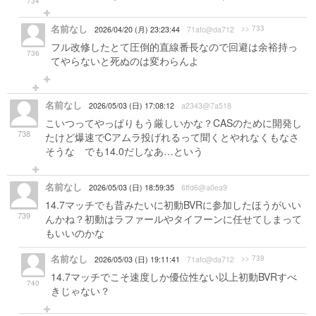
734
名前なし
>> 733
2026/04/20 (月) 23:23:44
71afc@da712
フル改修したとて圧倒的直線番長なので回避は余裕持っ
736
てやらないと死ぬのは変わらんよ
名前なし
2026/05/03 (日) 17:08:12
a2343@7a518
こいつってやっぱりもう厳しいかな？CASのために開発し
738
たけど爆速でCアムラ投げれるって聞くとやれなくもなさ
そうな でも14.0だしなあ…という
名前なし
2026/05/03 (日) 18:59:35
6ffd6@a0ea9
14.7マッチでも昔みたいに初動BVRに参加したほうがいい
739
んかね？初動はラファールやタイフーンに任せてしまって
もいいのかな
名前なし
>> 739
2026/05/03 (日) 19:11:41
71afc@da712
14.7マッチでこそ速度しか優位性ない以上初動BVRすべ
740
きじゃない？