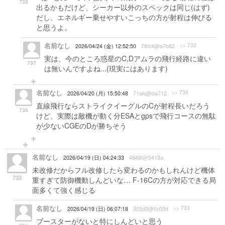
732
出るかもだけど、シーカー以外のスペックは同じ(はず)
だし、エネルギー乗せやすいこっちの方が射程は伸びる
と思うよ。
名前なし
>> 732
2026/04/24 (金) 12:52:50
78fc4@a7b62
実は、今のところ惑星のC,Dアムラの飛行経路に違い
737
は無いんですよね...(現実にはあります)
名前なし
>> 730
2026/04/20 (月) 15:50:48
71afc@da712
直線飛行ならストライクイーグルのCが射程長いだろう
735
けど、実際は敵機が動く分ESAとgpsで飛行コースの無駄
が少ないCGEのDが勝ちそう
名前なし
2026/04/19 (日) 04:24:33
4848f@5413a
未改修だからフル改修したら変わるのかもしれんけど機体
733
重すぎて防御機動しんどいな… F-16Cの方が対応できる局
面多くて強く感じる
名前なし
>> 733
2026/04/19 (日) 06:07:18
305d3@0c05d
ブースターがないと特にしんどいと思う