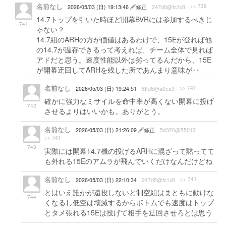
名前なし
>> 739
2026/05/03 (日) 19:13:46
修正
247d8@fc1c8
14.7トップを引いた時ほど開幕BVRには参加するべきじ
741
ゃない？
14.7組のARHの方が価値はあるわけで、15Eが登れば他
の14.7が温存できるって考えれば、チーム全体で見れば
アドだと思う。速度性能以外は劣ってるんだから、15E
が開幕迂回してARHを残した所であんまり意味が‥
名前なし
>> 741
2026/05/03 (日) 19:24:51
6ffd6@a0ea9
確かに強力なミサイルを命中率が高くない開幕に投げ
742
させるよりはいいかも。ありがとう。
名前なし
2026/05/03 (日) 21:26:09
修正
5d320@55012
>> 741
743
実際には開幕14.7機の投げるARHに混ざって黙ってて
も外れる15Eのアムラが飛んでいくだけなんだけどね
名前なし
>> 741
2026/05/03 (日) 22:10:34
247d8@fc1c8
とはいえ誰かが遠投しないと制空組はまともに動けな
744
くなるし低空は壊滅するからボトムでも速度はトップ
とタメ張れる15Eは投げて相手を迂回させろとは思う