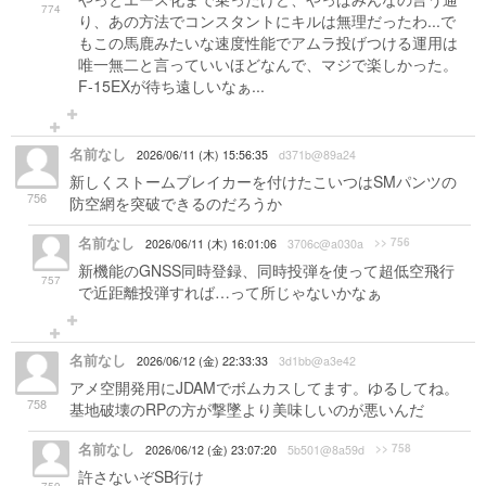
774
り、あの方法でコンスタントにキルは無理だったわ...で
もこの馬鹿みたいな速度性能でアムラ投げつける運用は
唯一無二と言っていいほどなんで、マジで楽しかった。
F-15EXが待ち遠しいなぁ...
名前なし
2026/06/11 (木) 15:56:35
d371b@89a24
新しくストームブレイカーを付けたこいつはSMパンツの
756
防空網を突破できるのだろうか
名前なし
>> 756
2026/06/11 (木) 16:01:06
3706c@a030a
新機能のGNSS同時登録、同時投弾を使って超低空飛行
757
で近距離投弾すれば…って所じゃないかなぁ
名前なし
2026/06/12 (金) 22:33:33
3d1bb@a3e42
アメ空開発用にJDAMでボムカスしてます。ゆるしてね。
758
基地破壊のRPの方が撃墜より美味しいのが悪いんだ
名前なし
>> 758
2026/06/12 (金) 23:07:20
5b501@8a59d
許さないぞSB行け