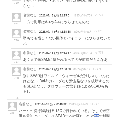
でかい・たかい・おもいで何もSEADに向いてないか
780
らな…
名前なし
>> 778
2026/07/13 (月) 22:25:51
1835d@0a759
一方で海軍はA-4やA-6にやらせてんのな…
781
名前なし
>> 778
2026/07/14 (火) 12:38:38
fa29a@41ea7
墜ちても惜しくない機体とパイロットにやらせないと
786
ね
名前なし
>> 778
2026/07/14 (火) 12:44:17
ad8a8@07134
あくまで敵SAMに撃たれるってのが前提だもんなあ
787
名前なし
>> 778
2026/07/14 (火) 12:56:00
86f77@64f12
別にSEADはワイルド・ウィーゼルだけじゃないんだ
788
けどな、JDAMでレーダなり滑走路なりを破壊するの
もSEADだし、グロウラーの電子戦によるSEADもあ
るし
名前なし
>> 777
2026/07/13 (月) 22:48:32
2985b@dbb79
ハームの携行試験はF-15Cで行われている。そして米空
782
軍も最初はイーグルでSEADする計画だったが
の影響