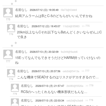
名前なし
2026/07/12 (日) 19:35:49
f3d73@03db9
結局アムラームはBとC-5のどちらがいいんですかね
775
名前なし
>> 775
2026/07/12 (日) 19:45:07
11b2d@35983
20km以上ならCそれ以下ならBめんどくさいならぜんぶC
776
で良き
名前なし
2026/07/13 (月) 20:32:09
9a349@9add6
15EってなんでもできそうだけどHARM持っていけないの
777
ね
名前なし
>> 777
2026/07/13 (月) 20:37:56
ceb2d@5413a
こんな機体でSEADするのはリスクがデカすぎるので…
778
名前なし
>> 778
2026/07/13 (月) 21:57:47
2b080@5526a
RCSのへったくれもない機体形状だもんな…
779
名前なし
>> 778
2026/07/13 (月) 22:03:34
ceb2d@a3ab8