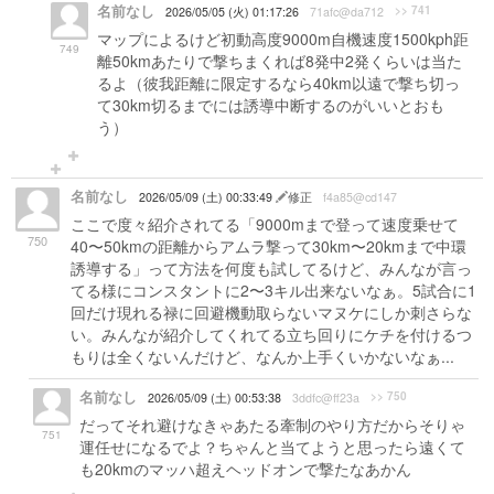
名前なし
>> 741
2026/05/05 (火) 01:17:26
71afc@da712
マップによるけど初動高度9000m自機速度1500kph距
749
離50kmあたりで撃ちまくれば8発中2発くらいは当た
るよ（彼我距離に限定するなら40km以遠で撃ち切っ
て30km切るまでには誘導中断するのがいいとおも
う）
名前なし
2026/05/09 (土) 00:33:49
修正
f4a85@cd147
ここで度々紹介されてる「9000mまで登って速度乗せて
750
40〜50kmの距離からアムラ撃って30km〜20kmまで中環
誘導する」って方法を何度も試してるけど、みんなが言っ
てる様にコンスタントに2〜3キル出来ないなぁ。5試合に1
回だけ現れる禄に回避機動取らないマヌケにしか刺さらな
い。みんなが紹介してくれてる立ち回りにケチを付けるつ
もりは全くないんだけど、なんか上手くいかないなぁ...
名前なし
>> 750
2026/05/09 (土) 00:53:38
3ddfc@ff23a
だってそれ避けなきゃあたる牽制のやり方だからそりゃ
751
運任せになるでよ？ちゃんと当てようと思ったら遠くて
も20kmのマッハ超えヘッドオンで撃たなあかん