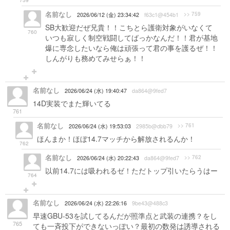
759
名前なし
>> 759
2026/06/12 (金) 23:34:42
f63c1@454b1
SB大歓迎だぜ兄貴！！こちとら護衛対象がいなくて
760
いつも寂しく制空戦闘してばっかなんだ！！君が基地
爆に専念したいなら俺は頑張って君の事を護るぜ！！
しんがりも務めてみせらぁ！！
名前なし
2026/06/24 (水) 19:40:47
da864@9fed7
14D実装でまた輝いてる
761
名前なし
>> 761
2026/06/24 (水) 19:53:03
2985b@dbb79
ほんまか！ほぼ14.7マッチから解放されるんか！
762
名前なし
>> 762
2026/06/24 (水) 20:22:43
da864@9fed7
以前14.7には吸われるゼ！ただトップ引いたらうはー
764
名前なし
2026/06/24 (水) 22:26:16
9be43@488c3
早速GBU-53を試してるんだが照準点と武装の連携？をし
765
ても一斉投下ができないっぽい？最初の数発は誘導される