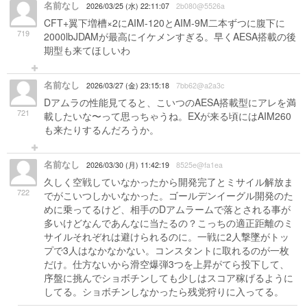
名前なし
2026/03/25 (水) 22:11:07
2b080@5526a
CFT+翼下増槽×2にAIM-120とAIM-9M二本ずつに腹下に
719
2000lbJDAMが最高にイケメンすぎる。早くAESA搭載の後
期型も来てほしいわ
名前なし
2026/03/27 (金) 23:15:18
7bb62@a2a3c
Dアムラの性能見てると、こいつのAESA搭載型にアレを満
721
載したいな〜って思っちゃうね。EXが来る頃にはAIM260
も来たりするんだろうか。
名前なし
2026/03/30 (月) 11:42:19
8525e@fa1ea
久しく空戦していなかったから開発完了とミサイル解放ま
722
でがこいつしかいなかった。ゴールデンイーグル開発のた
めに乗ってるけど、相手のDアムラームで落とされる事が
多いけどなんであんなに当たるの？こっちの適正距離のミ
サイルそれぞれは避けられるのに。一戦に2人撃墜がトッ
プで3人はなかなかない。コンスタントに取れるのが一枚
だけ。仕方ないから滑空爆弾3つを上昇がてら投下して、
序盤に挑んでショボチンしても少しはスコア稼げるように
してる。ショボチンしなかったら残党狩りに入ってる。