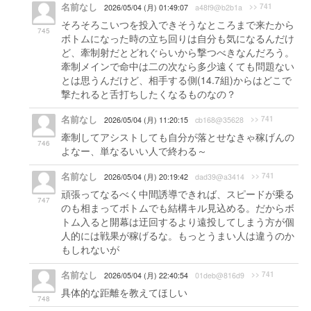
名前なし
>> 741
2026/05/04 (月) 01:49:07
a48f9@b2b1a
そろそろこいつを投入できそうなところまで来たから
745
ボトムになった時の立ち回りは自分も気になるんだけ
ど、牽制射だとどれぐらいから撃つべきなんだろう。
牽制メインで命中は二の次なら多少遠くても問題ない
とは思うんだけど、相手する側(14.7組)からはどこで
撃たれると舌打ちしたくなるものなの？
名前なし
>> 741
2026/05/04 (月) 11:20:15
cb168@35628
牽制してアシストしても自分が落とせなきゃ稼げんの
746
よなー、単なるいい人で終わる～
名前なし
>> 741
2026/05/04 (月) 20:19:42
dad39@a3414
頑張ってなるべく中間誘導できれば、スピードが乗る
747
のも相まってボトムでも結構キル見込める。だからボ
トム入ると開幕は迂回するより遠投してしまう方が個
人的には戦果が稼げるな。もっとうまい人は違うのか
もしれないが
名前なし
>> 741
2026/05/04 (月) 22:40:54
01deb@816d9
具体的な距離を教えてほしい
748