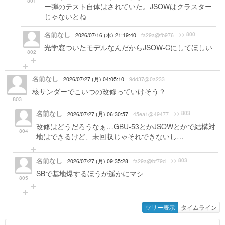
801
ー弾のテスト自体はされていた。JSOWはクラスター
じゃないとね
名前なし
>> 800
2026/07/16 (木) 21:19:40
fa29a@fb976
光学窓ついたモデルなんだからJSOW-Cにしてほしい
802
名前なし
2026/07/27 (月) 04:05:10
9dd37@0a233
核サンダーでこいつの改修っていけそう？
803
名前なし
>> 803
2026/07/27 (月) 06:30:57
45ea1@49477
改修はどうだろうなぁ…GBU-53とかJSOWとかで結構対
804
地はできるけど、未回収じゃそれできないし…
名前なし
>> 803
2026/07/27 (月) 09:35:28
fa29a@bf79d
SBで基地爆するほうが遥かにマシ
805
ツリー表示
タイムライン