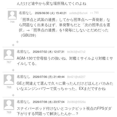
んだけど途中から変な場所飛んでくのよね
名前なし
>> 765
2026/06/30 (火) 15:40:21
ce9db@8a1e4
「照準点と武装の連携」してから照準点へ一斉発射」な
766
ら問題なく出来るはず、単発撃ちだと「次の照準点を選
択」→「照準点の連携」を1発毎にしないとだめだった
（GBU39）
名前なし
2026/07/02 (木) 12:07:31
bb3b3@a07c2
AGM-130で空母狙うの強いね。対艦ミサイルより対艦ミサ
767
イルしてる。
名前なし
2026/07/06 (月) 21:49:44
8b421@c6207
GEと間違えて選んで久々に乗ったんだけどほんとバカみた
768
いなエンジンパワーで笑っちゃった。EXまだですかね
名前なし
2026/07/08 (水) 23:57:04
2b080@5526a
スナイパーポッド付けないとコックピット視点のFPSダダ
769
下がりする問題って解決したんか…？