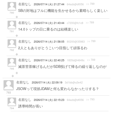
名前なし
>> 789
2026/07/14 (火) 21:27:44
64acb@df056
SBの対地はフルに機能を生かせるから素晴らしく楽しい
790
名前なし
>> 789
2026/07/14 (火) 21:43:44
c7200@fc1c8
14.0トップの日に乗るのは結構楽しい
791
名前なし
>> 789
2026/07/14 (火) 21:58:05
80200@35983
2人ともありがとうこいつ目指して頑張るわ
792
名前なし
>> 789
2026/07/14 (火) 22:40:25
1835d@4649c
滅茶苦茶稼げるんだがSDB投げて帰るの繰り返しなのが
795
名前なし
2026/07/14 (火) 22:09:19
3d1bb@a3e42
JSOWって現状JDAMと何も変わらなかったりする？
793
名前なし
>> 793
2026/07/14 (火) 22:15:23
64acb@df056
誘導時間が長い
794