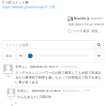
F-15Eコメント欄
https://wikiwiki.jp/warthunder/F-15E
Aconitia
385df49977
作成: 2024/11/19 (火) 18:04:23
ソース表示
通報 ...
最新
名前なし
2026/03/24 (火) 16:41:11
2b080@5526a
クソデカエンジンパワーのお陰で爆装しても余裕で音速出
709
るから爆弾投下制限を越しちゃって目標地点で投下出来な
い事が多々ある
名前なし
>> 709
2026/03/25 (水) 01:38:12
9ba92@56eda
そんなあなたにGBU39
713