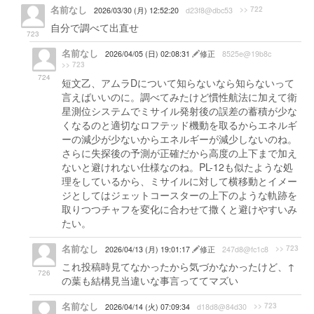
名前なし
>> 722
2026/03/30 (月) 12:52:20
d23f8@dbc53
自分で調べて出直せ
723
名前なし
2026/04/05 (日) 02:08:31
修正
8525e@19b8c
>> 723
724
短文乙、アムラDについて知らないなら知らないって
言えばいいのに。調べてみたけど慣性航法に加えて衛
星測位システムでミサイル発射後の誤差の蓄積が少な
くなるのと適切なロフテッド機動を取るからエネルギ
ーの減少が少ないからエネルギーが減少しないのね。
さらに失探後の予測が正確だから高度の上下まで加え
ないと避けれない仕様なのね。PL-12も似たような処
理をしているから、ミサイルに対して横移動とイメー
ジとしてはジェットコースターの上下のような軌跡を
取りつつチャフを変化に合わせて撒くと避けやすいみ
たい。
名前なし
>> 723
2026/04/13 (月) 19:01:17
修正
247d8@fc1c8
これ投稿時見てなかったから気づかなかったけど、↑
726
の葉も結構見当違いな事言っててマズい
名前なし
>> 723
2026/04/14 (火) 07:09:34
d18d8@84d30