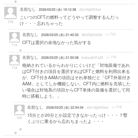
名前なし
2026/03/25 (水) 19:12:38
d2e19@653a4
こいつのCFTの燃料ってどうやって調整するんだっ
715
け・・・忘れちゃった
名前なし
>> 715
2026/03/25 (水) 21:40:33
8842f@0c05d
CFTは選択の余地なかった気がする
716
名前なし
>> 715
2026/03/25 (水) 21:50:08
6c6ae@37a55
格納されているからわかりにくいけど「対地装備であれ
718
ばCFT付きの項目を選択すればCFTと燃料を利用出来る
が、CFT付きAAMの項目はそれ単独だと「CFT外装付き
AAM」としてしか機能しない。CFT内に燃料を充填した
い場合は対地系の項目からCFT単体の装備を選択して同
時に搭載しよう。」
名前なし
>> 718
2026/03/25 (水) 22:54:34
d2e19@653a4
15分とか20分とか設定できなかったっけ・・・？暫
720
くぶりに乗るから忘れちまったよ・・・