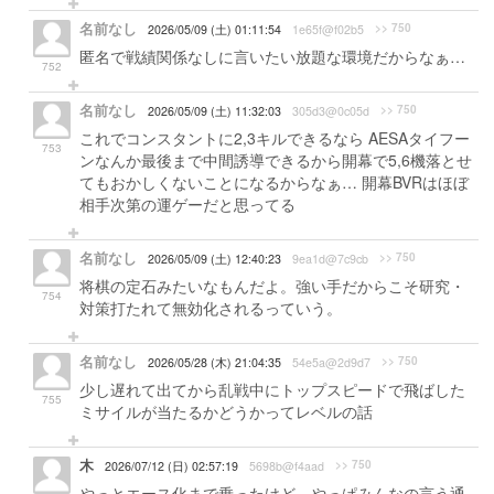
名前なし
>> 750
2026/05/09 (土) 01:11:54
1e65f@f02b5
匿名で戦績関係なしに言いたい放題な環境だからなぁ…
752
名前なし
>> 750
2026/05/09 (土) 11:32:03
305d3@0c05d
これでコンスタントに2,3キルできるなら AESAタイフー
753
ンなんか最後まで中間誘導できるから開幕で5,6機落とせ
てもおかしくないことになるからなぁ… 開幕BVRはほぼ
相手次第の運ゲーだと思ってる
名前なし
>> 750
2026/05/09 (土) 12:40:23
9ea1d@7c9cb
将棋の定石みたいなもんだよ。強い手だからこそ研究・
754
対策打たれて無効化されるっていう。
名前なし
>> 750
2026/05/28 (木) 21:04:35
54e5a@2d9d7
少し遅れて出てから乱戦中にトップスピードで飛ばした
755
ミサイルが当たるかどうかってレベルの話
木
>> 750
2026/07/12 (日) 02:57:19
5698b@f4aad
やっとエース化まで乗ったけど、やっぱみんなの言う通