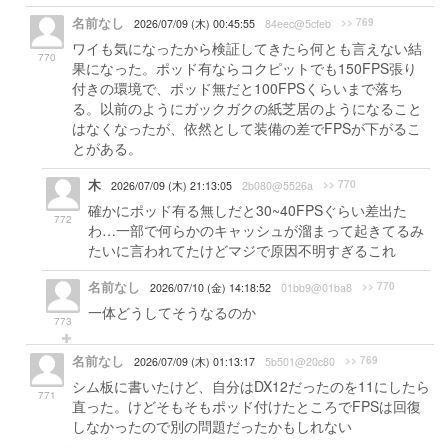
名前なし
>> 769
2026/07/09 (木) 00:45:55
84eec@5cfeb
ワイも気になったから検証してきたら何とも言えない結
770
果になった。ポッド有ならコクピットでも150FPS張り
付きの環境で、ポッド無だと100FPSくらいまで落ち
る。以前のようにガックガクの紙芝居のようになること
はなくなったが、依然として装備の差でFPSが下がるこ
とがある。
木
>> 770
2026/07/09 (木) 21:13:05
2b080@5526a
確かにポッド有る無しだと30~40FPSぐらい差出た
772
わ…一部で何らかのキャッシュが溜まって起きてるみ
たいに言われてたけどマジで原因不明すぎるこれ
名前なし
>> 770
2026/07/10 (金) 14:18:52
01bb9@01ba8
一体どうしてそうなるのか
773
名前なし
>> 769
2026/07/09 (木) 01:13:17
5b501@20c80
シム板に書いたけど、自分はDX12だったのを11にしたら
771
直った。けどそもそもポッド付けたところでFPSは回復
しなかったので別の問題だったかもしれない