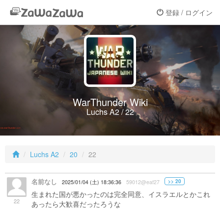
登録 / ログイン
WarThunder Wiki
Luchs A2 / 22
Luchs A2
20
22
名前なし
>> 20
2025/01/04 (土) 18:36:36
59012@eaf27
生まれた国が悪かったのは完全同意、イスラエルとかこれ
22
あったら大歓喜だったろうな