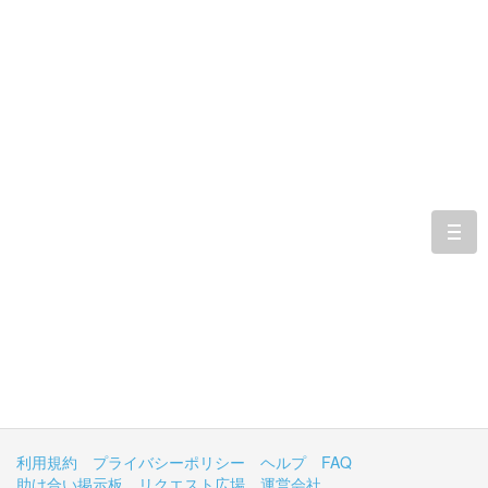
togg
navi
利用規約
プライバシーポリシー
ヘルプ
FAQ
助け合い掲示板
リクエスト広場
運営会社