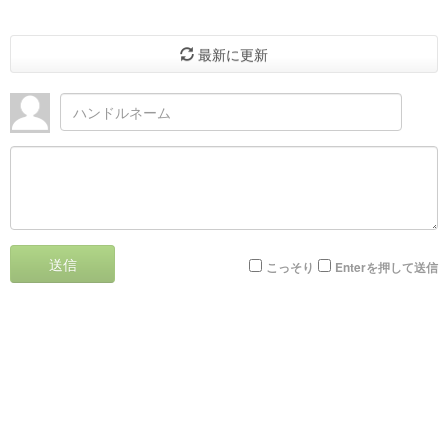
最新に更新
送信
こっそり
Enterを押して送信