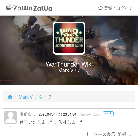
登録 / ログイン
WarThunder Wiki
Mark V / 7
Mark V
6
7
名前なし
>> 6
2025/04/04 (金) 23:31:30
7a9ba@f80dc
修正いたしました。失礼しました
7
ソース表示
通報 ...