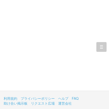
togg
navi
利用規約
プライバシーポリシー
ヘルプ
FAQ
助け合い掲示板
リクエスト広場
運営会社