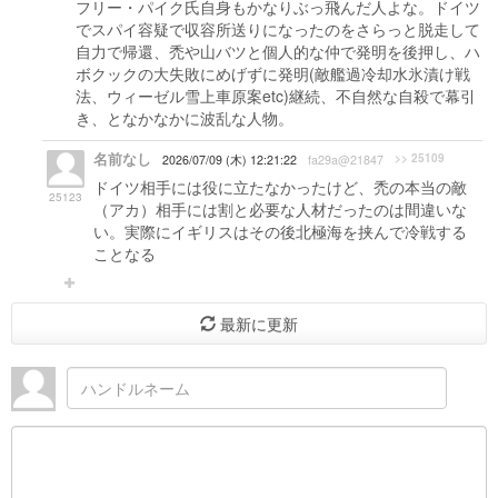
フリー・パイク氏自身もかなりぶっ飛んだ人よな。ドイツ
でスパイ容疑で収容所送りになったのをさらっと脱走して
自力で帰還、禿や山バツと個人的な仲で発明を後押し、ハ
ボクックの大失敗にめげずに発明(敵艦過冷却水氷漬け戦
法、ウィーゼル雪上車原案etc)継続、不自然な自殺で幕引
き、となかなかに波乱な人物。
名前なし
>> 25109
2026/07/09 (木) 12:21:22
fa29a@21847
ドイツ相手には役に立たなかったけど、禿の本当の敵
25123
（アカ）相手には割と必要な人材だったのは間違いな
い。実際にイギリスはその後北極海を挟んで冷戦する
ことなる
最新に更新