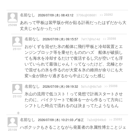
名前なし
>> 25092
2026/07/09 (木) 08:43:12
3706c@08681
あれって甲板は装甲版か何か貼る計画だったはずだから大
25098
丈夫じゃなかったっけ
名前なし
>> 25098
2026/07/09 (木) 09:15:57
7ef17@fa14d
おがくずを混ぜた氷の船体に飛行甲板と冷却装置とエ
25101
ンジンブロック等を乗せたもののハズ 船体が破損し
ても海水を冷却するだけで復活するし穴が空いても浮
いていられて最強じゃん！ってなったけど、北極とか
で混ぜもの氷を作るのが大変＆氷の維持が余りにも大
変≒金が掛かり過ぎるから中止になった感じ
名前なし
>> 25098
2026/07/09 (木) 09:19:32
5d1c1@6b7a9
氷山の流用で低コスト！って発想で計画スタートさせ
25103
たのに、パイクリートで船体を一から作るって方向に
シフトした時点で流れるのは決まってたようなもん
名前なし
>> 25092
2026/07/09 (木) 10:21:03
修正
7a2cf@949c0
ハボクックもさることながら発案者の氷属性博士ことジェ
25109