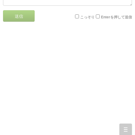
送信
こっそり
Enterを押して送信
togg