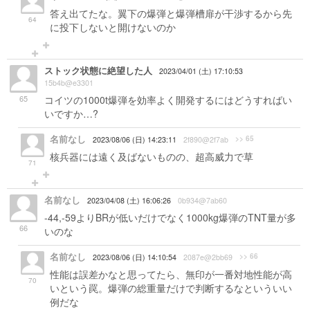
答え出てたな。翼下の爆弾と爆弾槽扉が干渉するから先
64
に投下しないと開けないのか
ストック状態に絶望した人
2023/04/01 (土) 17:10:53
15b4b@e3301
65
コイツの1000t爆弾を効率よく開発するにはどうすればい
いですか…?
名前なし
>> 65
2023/08/06 (日) 14:23:11
2f890@2f7ab
核兵器には遠く及ばないものの、超高威力で草
71
名前なし
2023/04/08 (土) 16:06:26
0b934@7ab60
-44,-59よりBRが低いだけでなく1000kg爆弾のTNT量が多
66
いのな
名前なし
>> 66
2023/08/06 (日) 14:10:54
2087e@2bb69
性能は誤差かなと思ってたら、無印が一番対地性能が高
70
いという罠。爆弾の総重量だけで判断するなといういい
例だな