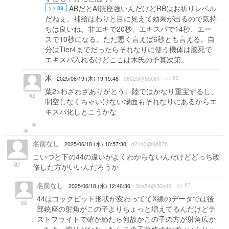
ABだとAI銃座強いんだけどRBはお祈りレベル
>> 89
だねぇ。補給はわりと目に見えて効果が出るので気持
ちは良いね。非エキで20秒、エキスパで14秒、エー
スで10秒になる。ただ悪く言えば6秒とも言える。自
分はTier4までだったらそれなりに使う機体は脳死で
エキスパ入れるけどここは木氏の予算次第。
木
>> 82
2025/06/19 (木) 19:15:46
06025@8bb61
葉2>わざわざありがとう。陸ではかなり重宝するし、
92
制空しなくちゃいけない場面もそれなりにあるからエ
キスパ化しとこうかな
名前なし
2025/06/18 (水) 10:57:30
d71a3@0d87b
こいつと下の44の違いがよくわからないんだけどどっち改
87
修した方がいいんだろうか
名前なし
>> 87
2025/06/18 (水) 12:46:36
3ba54@30d42
44はコックピット形状が変わっててX線のデータでは後
88
部銃座の射角がこの子よりちょっと増えてるんだけどテ
ストフライトで確かめたら何故かこの子の方が射角広か