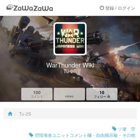
登録 / ログイン
WarThunder Wiki
Tu-2S
100
10
views
コメント
フォロー
Tu-2S
ソ連 空
空陸海各ユニットコメント欄・自由掲示板・その他