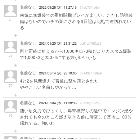
名前なし
2023/09/28 (木) 11:27:16
74ab7@fa6c4
何気に無爆装での重戦闘機プレイが楽しい。ただし防弾装
72
備はないのでハチの巣にされるt(日記は此処で途切れてい
る
名前なし
2024/01/25 (木) 21:31:22
bc61a@83a82
割と正確に狙えるから1,000キロ×3積むよりカスタム爆装
74
で1,000×2と250×4にする方がいいかも
名前なし
2024/05/14 (火) 23:10:05
d7149@588a9
4と2を見間違えて普通に撃ち落とされた
75
ややこしい名前しやがって…
名前なし
2024/07/04 (木) 11:58:36
2056f@22cb3
凄い耐久力でびっくり。爆撃機狩りの途中でエンジン燃や
76
されても今のところ燃え尽きる前に滑空して基地に100％
帰れてる。強いわ
名前なし
2024/08/09 (金) 18:02:12
c676a@8bf31