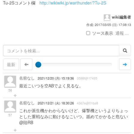
Tu-2Sコメント欄
http://wikiwiki.jp/warthunder/?Tu-2S
wiki編集者
作成: 2017/03/05 (日) 17:08:13
ソース表示
通報 ...
最新
名前なし
2021/12/20 (月) 15:19:36
0598f@17495
最近こいつを空ABでよく見るな。
56
名前なし
2021/12/21 (火) 18:30:26
43d7e@01ba8
これか派生機かわからないけど、爆撃機というよりちょっ
57
とした重戦なみに動けるなこいつ。舐めてかかると危ない
@陸RB