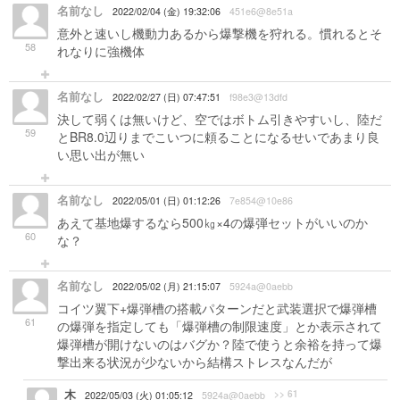
名前なし
2022/02/04 (金) 19:32:06
451e6@8e51a
意外と速いし機動力あるから爆撃機を狩れる。慣れるとそ
58
れなりに強機体
名前なし
2022/02/27 (日) 07:47:51
f98e3@13dfd
決して弱くは無いけど、空ではボトム引きやすいし、陸だ
59
とBR8.0辺りまでこいつに頼ることになるせいであまり良
い思い出が無い
名前なし
2022/05/01 (日) 01:12:26
7e854@10e86
あえて基地爆するなら500㎏×4の爆弾セットがいいのか
60
な？
名前なし
2022/05/02 (月) 21:15:07
5924a@0aebb
コイツ翼下+爆弾槽の搭載パターンだと武装選択で爆弾槽
61
の爆弾を指定しても「爆弾槽の制限速度」とか表示されて
爆弾槽が開けないのはバグか？陸で使うと余裕を持って爆
撃出来る状況が少ないから結構ストレスなんだが
木
>> 61
2022/05/03 (火) 01:05:12
5924a@0aebb