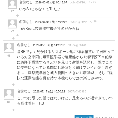
名前なし
>> 96
2026/03/02 (月) 00:13:07
bc1cf@df26d
いやSuじゃなくてTuだよ
97
名前なし
>> 96
2026/06/01 (月) 15:27:07
86b01@6ffb2
TuやSuは製造航空機会社名だからね
99
名前なし
2026/05/10 (日) 14:19:32
d3674@764d1
陸BRでよく見かけるリスポーン地に弾薬箱置いて居座って
98
いる対空車両に爆撃照準器で遠距離から1t爆弾投下⇒前線
に急降下爆撃するそぶりを見せて射撃を誘発し、撃つこと
に夢中になっている間に1t爆弾をお届けプレイが楽し過ぎ
る…。爆撃照準器と威力範囲の大きい1t爆弾×3、そして軽
快な運動性能を併せ持つ本機ならではの楽しみやわ。
名前なし
2026/07/17 (金) 10:50:22
3657c@d0385
こいつに限った話ではないけど、足出るのが遅すぎていつ
100
も胴体着陸（RB
ツリー表示
タイムライン