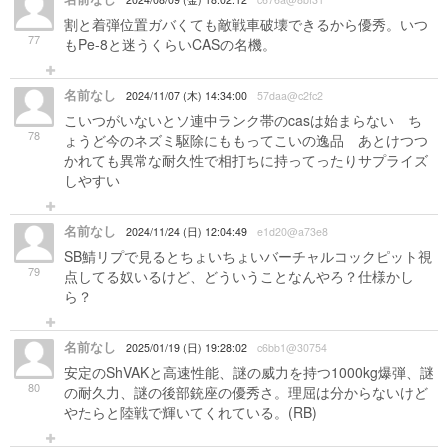
割と着弾位置ガバくても敵戦車破壊できるから優秀。いつ
77
もPe-8と迷うくらいCASの名機。
名前なし
2024/11/07 (木) 14:34:00
57daa@c2fc2
こいつがいないとソ連中ランク帯のcasは始まらない ち
78
ょうど今のネズミ駆除にももってこいの逸品 あとけつつ
かれても異常な耐久性で相打ちに持ってったりサプライズ
しやすい
名前なし
2024/11/24 (日) 12:04:49
e1d20@a73e8
SB鯖リプで見るとちょいちょいバーチャルコックピット視
79
点してる奴いるけど、どういうことなんやろ？仕様かし
ら？
名前なし
2025/01/19 (日) 19:28:02
c6bb1@30754
安定のShVAKと高速性能、謎の威力を持つ1000kg爆弾、謎
80
の耐久力、謎の後部銃座の優秀さ。理屈は分からないけど
やたらと陸戦で輝いてくれている。(RB)