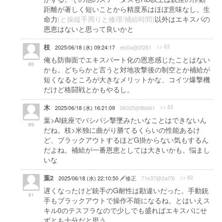
距離が著しく短いことから精度系はほぼ意味なし。生
命力
(と操縦手周りと修理/補給時間)
以外はエキスパの
恩恵はないと思って良いかと
枝
>> 82
2025/06/18 (水) 09:24:17
efc0a@2f261
俺も防御面でエキスパート化の恩恵感じたことはない
86
かも。どちらかと言うと対地攻撃後の制空とか補給が
短くなるところが大きなメリットかな、コイツ爆撃機
だけど格闘戦とかもやるし。
木
>> 82
2025/06/18 (水) 16:21:09
06025@8bb61
葉>AI銃座でバシバシ撃墜みたいなことはできないん
89
だね。枝>米独に曲がり勝てるくらいの性能あるけ
ど、ブラックアウトするほどG掛からない気もするん
だよね。補給が一番恩恵としては大きいかも。悩まし
いな
葉2
>> 82
2025/06/18 (水) 22:10:50
修正
71e37@2af76
遅くなったけど銃手のG耐性は勘違いだった。手動銃
91
手もブラックアウトで操作不能になるね。とはいえス
キル0のテスフラなので少しでも盛ればエキスパにせ
ずとも十分だと思う。