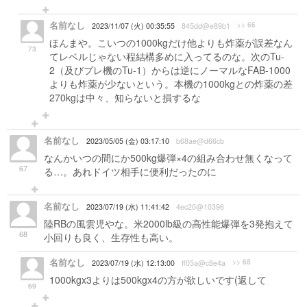
名前なし
>> 66
2023/11/07 (火) 00:35:55
845dd@e89b1
ほんまや。こいつの1000kgだけ他よりも炸薬が誤差なん
73
てレベルじゃない程結構多めに入ってるのな。次のTu-
2（及びプレ機のTu-1）からは逆にノーマルなFAB-1000
よりも炸薬が少ないという。本機の1000kgとの炸薬の差
270kgは中々、知らないと損するな
名前なし
2023/05/05 (金) 03:17:10
b68ae@d66cb
なんかいつの間にか500kg爆弾×4の組み合わせ無くなって
67
る…。あれドイツ相手に便利だったのに
名前なし
2023/07/19 (水) 11:41:42
4ec20@10396
陸RBの風雲児やな。米2000lb級の高性能爆弾を3発抱えて
68
小回りも良く、生存性も高い。
名前なし
>> 68
2023/07/19 (水) 12:13:00
ff05a@c8e4a
1000kgx3よりは500kgx4の方が欲しいです(返して
69