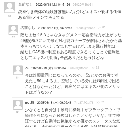
名前なし
2025/06/18 (水) 04:51:26
06025@8bb61
銃座付き機体の経験ほぼ無いんだけどエキスパ化する価値
81
ある?陸メインで考えてる
名前なし
>> 81
2025/06/18 (水) 06:52:57
71885@bb658
陸だよね？5.3じゃなきゃダメ？一応自衛能力が上がった
82
59型が5.7にいて最近対地能力ナーフが解除されたから基
本そっちでいいような気もするけど…まぁ飛行性能は一
緒だしCAS後の制空もある程度できるってことで便利屋
としてエキスパ採用は全然ありだと思うけどね
木
>> 82
2025/06/18 (水) 07:05:34
06025@8bb61
今は炸薬量同じになってるのか、IS2とかのお供で考
84
えたし59にするよ。空戦している分にはG耐性で困る
ことはなかったけど、銃座的にはエキスパ化のメリッ
トはどうなの？
not枝
>> 82
2025/06/18 (水) 09:05:46
71e37@2af76
少なくとも自分は手動時に機銃手がブラックアウトで
85
操作不可になった経験はしたことがないかな。後で検
証するけど自動時に気絶するか否かのステータスな気
がする。その他のステータスもRB以上は銃座の作動