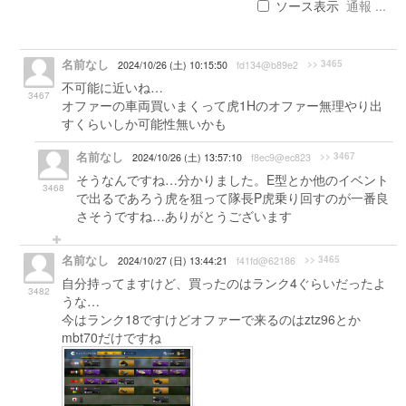
ソース表示
通報 ...
名前なし
>> 3465
2024/10/26 (土) 10:15:50
fd134@b89e2
不可能に近いね…
3467
オファーの車両買いまくって虎1Hのオファー無理やり出
すくらいしか可能性無いかも
名前なし
>> 3467
2024/10/26 (土) 13:57:10
f8ec9@ec823
そうなんですね…分かりました。E型とか他のイベント
3468
で出るであろう虎を狙って隊長P虎乗り回すのが一番良
さそうですね…ありがとうございます
名前なし
>> 3465
2024/10/27 (日) 13:44:21
f41fd@62186
自分持ってますけど、買ったのはランク4ぐらいだったよ
3482
うな…
今はランク18ですけどオファーで来るのはztz96とか
mbt70だけですね