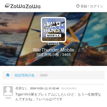
登録 / ログイン
WarThunder Mobile
雑談用掲示板 / 3465
雑談用掲示板
3465
名前なし
2024/10/26 (土) 01:02:46
f8ec9@b9681
Tiger1H小隊をプレミアムにしたいけど、もう一生無理な
3465
んですかね…？レベルは17です