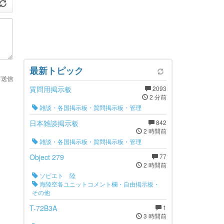
最新トピック
て送信
質問用掲示板
2093
2 分前
雑談・各国掲示板・質問掲示板・管理
日本雑談掲示板
842
2 時間前
雑談・各国掲示板・質問掲示板・管理
Object 279
77
2 時間前
ソビエト 陸
海陸空各ユニットコメント欄・自由掲示板・
その他
T-72B3A
1
3 時間前