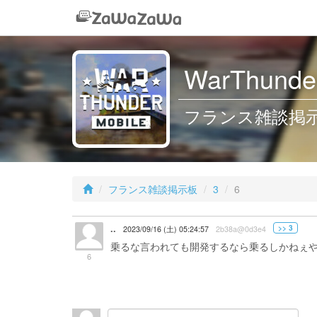
WarThunder
フランス雑談掲示板
フランス雑談掲示板
3
6
..
>> 3
2023/09/16 (土) 05:24:57
2b38a@0d3e4
乗るな言われても開発するなら乗るしかねぇ
6