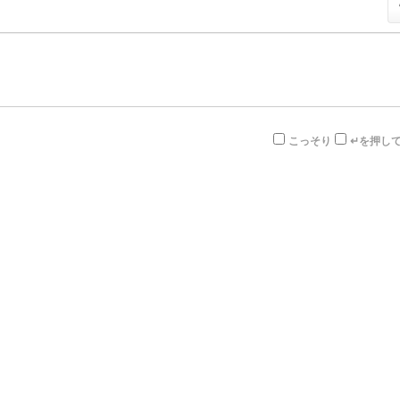
こっそり
↵を押し