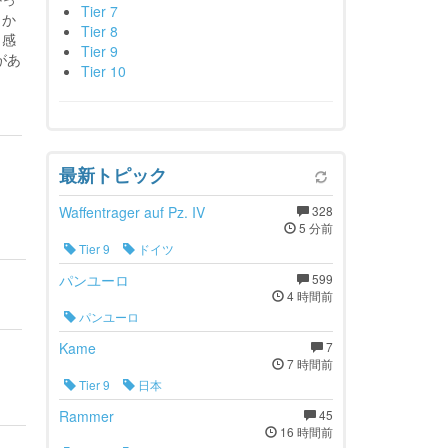
Tier 7
しか
Tier 8
と感
Tier 9
があ
Tier 10
最新トピック
Waffentrager auf Pz. IV
328
5 分前
Tier 9
ドイツ
パンユーロ
599
4 時間前
パンユーロ
Kame
7
7 時間前
Tier 9
日本
Rammer
45
16 時間前