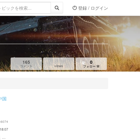
登録 / ログイン
165
0
views
コメント
フォロー
中国
46074
18:07
...