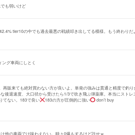
れでも弱いけど
2.4% tier10の中でも過去最悪の戦績叩き出してる模様。もう終わりだ
ティング車両にしとく
。再販来ても絶対買わない方が良いよ。単発の強みは貫通と精度で釣り
な後退速度、大口径から受けたら1/3で吹き飛ぶ弾薬庫。本当にストレ
りてない。183で良い
183の方が圧倒的に強い
don’t buy
は他の車両では味わえない。時々0爆もするけど許せｗ