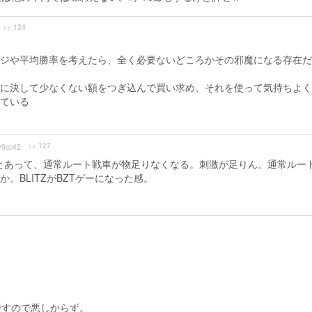
>> 124
ジや平均勝率を考えたら、全く必要ないどころかその邪魔になる存在だ
に決して少なくない額をつぎ込んで買い求め、それを使って気持ちよく
ている
>> 127
9cc42
とあって、通常ルート戦車が物足りなくなる。刺激が足りん。通常ルー
か。BLITZがBZTゲーになった感。
ですので悪しからず。