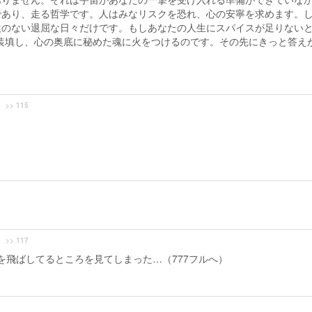
であり、走る哲学です。人はみなリスクを恐れ、心の安寧を求めます。
激のない退屈な日々だけです。もしあなたの人生にスパイスが足りない
弾を装填し、心の奥底に秘めた魂に火をつけるのです。その先にきっと答え
>> 115
>> 117
庫を飛ばしてるところを見てしまった…（777フルへ）