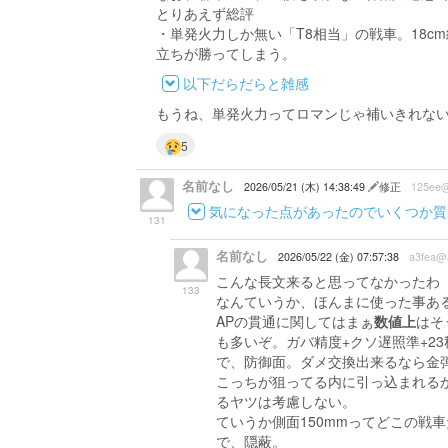
とりあえず総評
・単発火力しか無い「T8相当」の戦車。18c
立ちが勝ってしまう。
以下だらだらと雑感
もうね、単発火力ってロマンじゃ補いきれな
5
名前なし
2026/05/21 (木) 14:38:49
修正
125ee@
気になった点があったのでいくつか質
131
名前なし
2026/05/22 (金) 07:57:38
a3fea@
こんな長文来ると思ってなかったわ
133
なんていうか、ほんまに使った事あ
APの貫通に関してはまぁ
数値上
はそ
も多いぞ。ガバ精度+クソ遅照準+23
で、防御面。ダメ交換出来るなら金
こっちが狙ってる内に引っ込まれるか
るヤツは考慮しない。
ていうか側面150mmってどこの戦車
で、隠蔽。