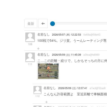
最新
名前なし
2026/05/07 (木) 12:22:53
0e69a@59d43
100戦で54%。ジリ貧。うーんレーティング
108
名前なし
2026/05/09 (土) 11:45:39
a3fea@b8980
こ…この距離・絞りで、しかもそっちの方に
111
名前なし
2026/05/09 (土) 12:07:41
a7acf@52ae8
こんなん許容範囲よ 至近距離で車輌面積
112