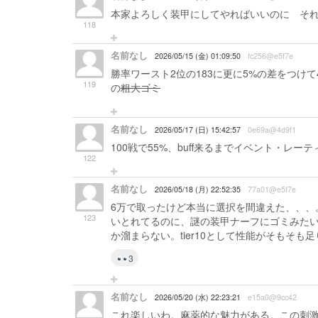
本家よろしく装甲にしてやればいいのに そ
118
名前なし
2026/05/15 (金) 01:09:50
fc256@e5f7e
勝率ワースト2位の183に更に5%の差をつけて4
119
の
粗大ゴミ
名前なし
2026/05/17 (日) 15:42:57
0e69a@4d9f1
100戦で55%、buff来るまでイベント・レー
122
名前なし
2026/05/18 (月) 22:52:35
77a01@e5f7e
6万で取ったけど本当に選択を間違えた、、、
123
いとれてるのに、謎の装甲ナーフにゴミみたい
か溜まらない。tier10として性能がそもそも足
3
名前なし
2026/05/20 (水) 22:23:21
e15a0@9cc42
これ楽しいわ。麻薬的な魅力がある。この刺激