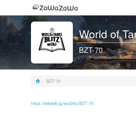
World of 
BZT-70
BZT-70
https://wikiwiki.jp/wotblitz/BZT-70