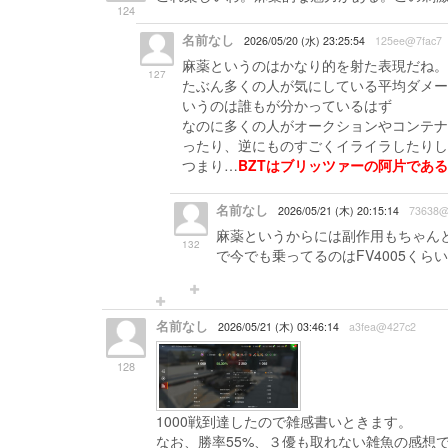
124
名前なし
2026/05/20 (水) 23:25:54
125ee@7fac7
麻薬というのはかなり的を射た表現だね。
127
たぶん多くの人が気にしている平均ダメー
いうのは誰もが分かっているはず
なのに多くの人がオークションやコンテナ
ったり、逆にものすごくイライラしたりし
つまり…
BZTはブリッツァーの阿片である
名前なし
2026/05/21 (木) 20:15:14
73638@
麻薬というからには副作用もちゃん
132
で今でも乗ってるのはFV4005くらい
名前なし
2026/05/21 (木) 03:46:14
a3fea@427c2
128
1000戦到達したので雑感書いときます。
なお、勝率55%、３優も取れない雑魚の感想