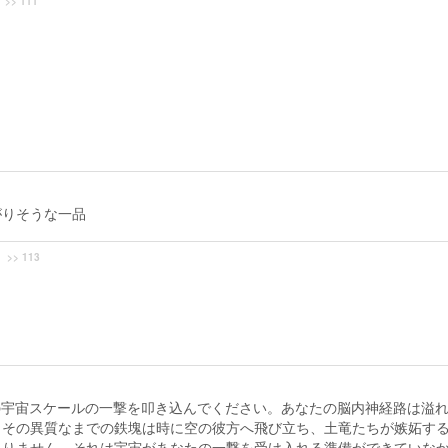
>> 111
…
がりそうな一品
>> 113
の宇宙スケールの一撃を叩き込んでください。あなたの脳内神経路は溢
。その異質なまでの鉄塊は時に空の彼方へ飛び立ち、土竜たちが嫉妬す
ありません。それは宇宙があなたの一撃を受け入れる準備ができていな