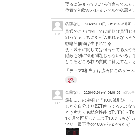
要るに決まってんだろ何言ってんだ
位置で初動がバレるレベルで劣悪ぞ
名前なし
2026/05/24 (日) 01:12:09
修正
貫通のことに関しては問題は貫通じ
135
狙ってるうちに引っ込まれるならそ
戦略的価値は生まれてる
側面装甲に関しては何言ってるんや
隠蔽も別に特別問題じゃないやろ。
ところどころ枝の質問に答えてない
「ティア8相当」は流石にこのゲー
3
名前なし
2026/05/26 (火) 06:08:05
a3fea@
最初にこの車輌で「1000戦到達」
137
じゃあ自分よりBZT使ってるんよな？
どう考えても総合性能はT9下位～T
1ヶ月で区切った上でT10ぶっちぎ
ツリー最下位の183から-2.4%だぞ