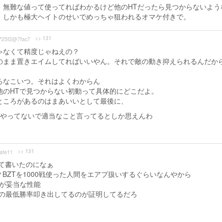
。無難な値って使ってればわかるけど他のHTだったら見つからないよう
。しかも極大ヘイトのせいでめっちゃ狙われるオマケ付きで。
>> 131
725f2@7fac7
ゃなくて精度じゃねえの？
のまま置きエイムしてればいいやん。それで敵の動き抑えられるんだか
ろなこいつ。それはよくわからん
他のHTで見つからない初動って具体的にどこだよ。
ところがあるのはまあいいとして最後に、
ムやってないで適当なこと言ってるとしか思えんわ
>> 131
afe11
って書いたのになぁ
BZTを1000戦使った人間をエアプ扱いするぐらいなんやから
8が妥当な性能
りの最低勝率叩き出してるのが証明してるだろ