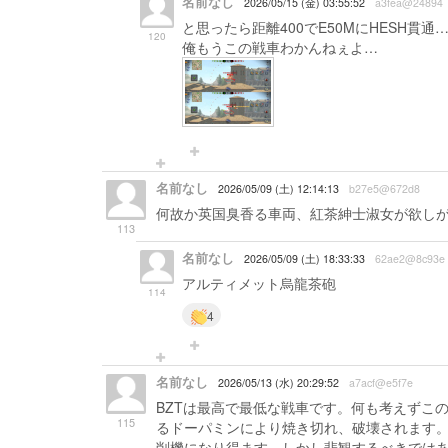
名前なし
2026/05/15 (金) 03:55:52
a3fea@24894
と思ったら距離400でE50MにHESH貫通
120
俺もうこの戦車わかんねぇよ…
名前なし
2026/05/09 (土) 12:14:13
b27e5@672d8
何故か英国臭香る車両、紅茶紳士淑女が欲し
113
名前なし
2026/05/09 (土) 18:33:33
62ae2@8c93e
アルティメット烏龍茶砲
114
4
名前なし
2026/05/13 (水) 20:29:52
a7acf@e5f7e
BZTは最高で最低な戦車です。何も考えずこ
115
るドーパミンにより焼き切れ、破壊されます
削機になり得ます。しかし悲観するべきでは