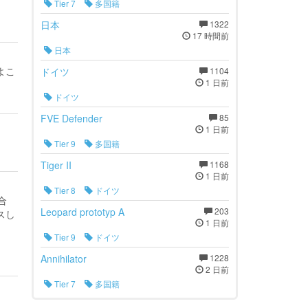
Tier 7
多国籍
日本
1322
17 時間前
日本
よこ
ドイツ
1104
1 日前
ドイツ
FVE Defender
85
1 日前
Tier 9
多国籍
Tiger II
1168
1 日前
Tier 8
ドイツ
合
Leopard prototyp A
203
スし
1 日前
Tier 9
ドイツ
Annihilator
1228
2 日前
Tier 7
多国籍