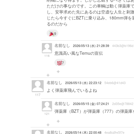
ただけの事なのです。この車輌は動く弾薬庫
し、安寧求めた先にあるのは空虚な人生と刺
じたら今すぐにBZTに乗り込み、180mm
るのだから
9
名前なし
2026/05/13 (水) 21:28:39
443b3@b196d
意識高い風なTemuの宣伝
116
7
名前なし
2026/05/13 (水) 22:23:12
54eb6@41d43
よく弾薬庫飛んでいるよね
117
名前なし
2026/05/15 (金) 07:24:21
2d35e@78842
弾薬庫（BZT）が弾薬庫（777）の弾薬
121
名前なし
2026/05/14 (木) 22:00:48
4ea8c@e5f7e