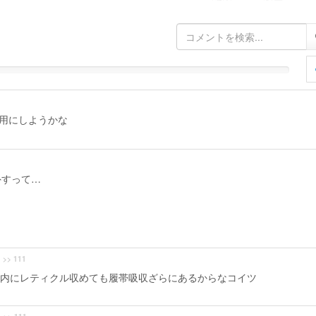
専用にしようかな
外すって…
>> 111
内にレティクル収めても履帯吸収ざらにあるからなコイツ