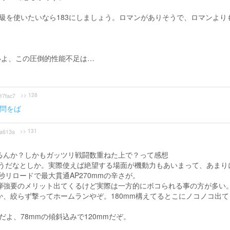
m級を使いたいなら183にしましょう。ロマンがありそうで、ロマンより
いよ、この圧倒的性能不足は…
>> 128
7fac7
問をば
>> 131
a613a
るんか？しかもガッツリ戦闘数重ねた上で？って感想
うだなとしか。実際使えば絶望する場面が機動力もあいまって、あまり
秒リロードで最大貫通AP270mmの辛さが。
弾強要のメリット出てくるけど実際は一方的にボコられる事の方が多い
、絞らず撃ってホームランやぞ。180mm構えてるとこにノコノコ出て
だよ、78mmの傾斜込みで120mmだぞ。