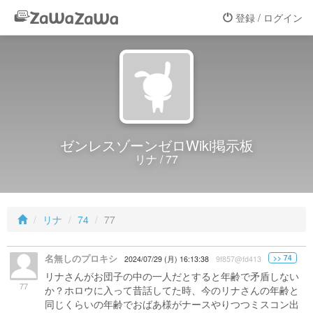
登録 / ログイン
ゼンレスゾーンゼロWiki掲示板
リナ / 77
リナ
74
77
名無しのプロキシ
>> 74
2024/07/29 (月) 16:13:38
9f857@fd413
リナさんがお団子の中の一人だとすると年齢で矛盾しない
77
か？ホロウに入って昔話してた時、今のリナさんの年齢と
同じくらいの年齢でおばあ様がナースやりつつミスコン出