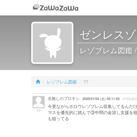
ゼンレスゾ
レゾブレム図鑑 / 
レゾブレム図鑑
77
名無しのプロキシ
2025/01/04 (土) 00:11:03
4765c@2
今更ながらホロウレゾブレム収集してるんだ
77
マスを優先的に踏んで③中間の金貸し支援を狙
も狙ってる