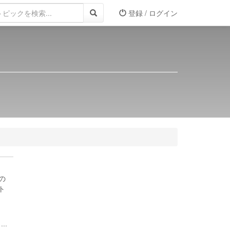
登録 / ログイン
の
ト
..