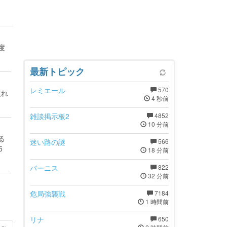
度
最新トピック
レミエール
570
入れ
4 秒前
雑談掲示板2
4852
10 分前
る
迷い路の謎
566
5
18 分前
バーニス
822
32 分前
危局強襲戦
7184
1 時間前
リナ
650