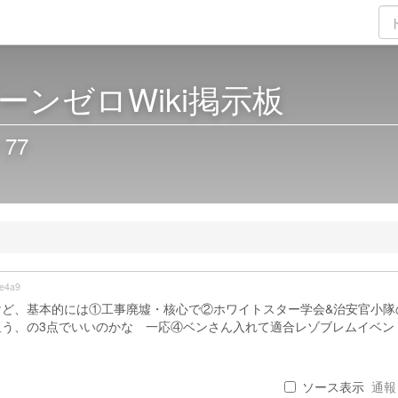
ーンゼロWiki掲示板
77
e4a9
けど、基本的には①工事廃墟・核心で②ホワイトスター学会&治安官小隊
う、の3点でいいのかな 一応④ベンさん入れて適合レゾブレムイベン
ソース表示
通報 .