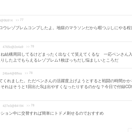
>> 77
8@9b914
ロウレゾブレムコンプしたよ。地獄のマラソンだから暇つぶしにやる程
>> 78
4765c@2e4a9
よね結構周回してるけどまったく出なくて笑えてくるな 一応ベンさん
りした上でもらえるレゾブレム1枚ぽっちだし悩ましいところだ
>> 78
24be4@8ffea
てくれました。ただベンさんの活躍度上げようとすると戦闘の時間かか
それはそうと1回出たSは出やすくなったりするのかな？今日で付録CD
>> 78
427e3@84194
ーション中に交替すれば簡単にトドメ刺せるのでおすすめ