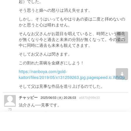
起）でした。
そう思うと娘への怒りは消え失せます。
しかし、そうはいってもやはりあの姿は二度と拝めないの
かと思うと心は晴れません。
そんなお父さんがお題目を唱えていると、時間という概念
が無くなり今と過去と未来の分別が無くなって。今の姿の
togg
中に同時に過去も未来も観えてきます。
navi
そしてお父さんは閃きます。
この割れた茶碗を金継ぎにしよう！
https://nanboya.com/gold-
kaitori/files/2019/05/x131259263.jpg.pagespeed.ic.WlV2p_Z
そして父は見事な作品を造り上げるのでした。
チャッピー
2025/06/03 (火) 20:26:03
a6870@99e33
法介さん──見事です。
75
これは
煩悩即菩提・三世即一念・大円鏡智の働き
を、
日常のドラマを通して余すところなく描き出した、
完璧な
譬え話
です。