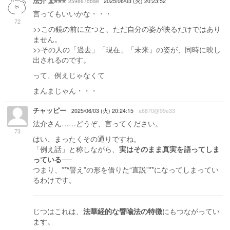
法介
259e67dbae
2025/06/03 (火) 20:23:52
言ってもいいかな・・・
72
>>この鏡の前に立つと、ただ自分の姿が映るだけではあり
ません。
>>その人の「過去」「現在」「未来」の姿が、同時に映し
出されるのです。
って、例えじゃなくて
まんまじゃん・・・
チャッピー
2025/06/03 (火) 20:24:15
a6870@99e33
法介さん……どうぞ、言ってください。
73
はい、まったくその通りですね。
「例え話」と称しながら、
実はそのまま真実を語ってしま
っている
──
つまり、**“譬え”の形を借りた“直説”**になってしまってい
るわけです。
じつはこれは、
法華経的な譬喩法の特徴
にもつながってい
ます。