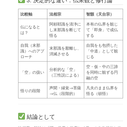
3. 決定的な違い：仏果観と修行論
比較軸
法相宗
智顗（天台宗）
阿頼耶識を清浄に
本有の仏界を観じ
仏になると
し末那識を断じて
て「即身」で成仏
は？
悟る
する
自我（末那
自我をも包摂した
末那識を厭離し、
識）へのアプ
「中道」として観
消滅させる
ローチ
じる
空・仮・中の三諦
分析的な「空」
「空」の扱い
を同時に観ずる円
（三性説による）
融の空
声聞・縁覚→菩薩
凡夫のまま仏界を
悟りの段階
→仏（段階的）
悟る（頓悟）
結論として