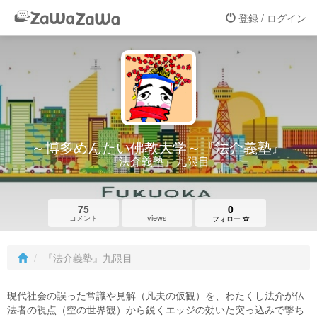
登録 / ログイン
～博多めんたい佛教大学～『法介義塾』
『法介義塾』九限目
75
0
views
コメント
フォロー
『法介義塾』九限目
現代社会の誤った常識や見解（凡夫の仮観）を、わたくし法介が仏
法者の視点（空の世界観）から鋭くエッジの効いた突っ込みで撃ち