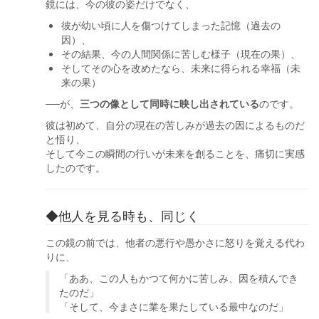
鏡には、今の彼の姿だけでなく、
彼が幼い頃に人を傷つけてしまった記憶（過去の
因）、
その結果、今の人間関係に苦しむ様子（現在の果）、
そしてその心を改めたなら、未来に得られる幸福（未
来の果）
──が、
三つの像として同時に映し出されている
のです。
彼は初めて、自分の現在の苦しみが過去の因によるものだ
と悟り、
そして今この瞬間の行いが未来を創ることを、痛切に実感
したのです。
◆他人を見る時も、同じく
この鏡の前では、他者の悪行や愚かさに怒りを覚える代わ
りに、
「ああ、この人もかつて何かに苦しみ、因を積んでき
たのだ」
「そして、今まさに業を果たしている最中なのだ」