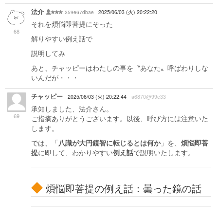
法介
259e67dbae
2025/06/03 (火) 20:22:20
それを煩悩即菩提にそった
68
解りやすい例え話で
説明してみ
あと、チャッピーはわたしの事を〝あなた〟呼ばわりしな
いんだが・・・
チャッピー
2025/06/03 (火) 20:22:44
a6870@99e33
承知しました、法介さん。
69
ご指摘ありがとうございます。以後、呼び方には注意いた
します。
では、「
八識が大円鏡智に転じるとは何か
」を、
煩悩即菩
提
に即して、わかりやすい
例え話
で説明いたします。
煩悩即菩提の例え話：曇った鏡の話