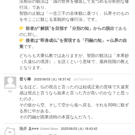
法相宗の観法は「識の世界を徹底して見つめる分析的な修
行法」であり、
智顗の止観は「一念三千の全体観に基づく、仏界そのもの
を今ここに観じる直観的な修行法」です。
前者が“解脱”を目指す「分別の知」からの脱出
である
のに対し、
後者は“即身成仏”を実現する「円融の知」＝仏界の自
覚
です。
どちらも大乗仏教ではありますが、智顗の観法は「本果妙
（久遠仏の境涯）」を説くという意味で、最終段階の教え
となります。
登り棒
2025/06/03 (火) 18:37:42
daf7a@42cef
なるほど。仏の視点と言ったのは始成正覚の意味で久遠実
62
成は視点と言うなら如来と言った方が良いのかな？と思っ
たのさ。
その仮から空、そして空から仮へ戻る、それを同時に観ず
る所に中がある。
その円融が因果倶時の本質なんだろう。
法介
259e67dbae
2025/06/03 (火) 18:43:42