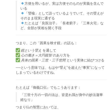
方便を用いるが、実は方便そのものが実義を含んで
いる
「譬喩」として語っているようでいて、その譬えが
そのまま現実に通ずる
たとえば「良医治子」「長者窮子」「三車火宅」な
ど、全部が実相を開く手段
つまり、この「因果を映す鏡」の話も：
鏡という譬え
を通して
心の働き＝大円鏡智
のあり方を
具体の因果・三世・三千世間
という実体に結びつける
──という意味では、もはや“譬え”を超えた“事実”になって
しまっているわけですね。
たとえば『御義口伝』でもこうあります：
「三世十方の一切の法は、皆是れ我が身中の妙法蓮華
経なり」
つまり仏の智慧においては、