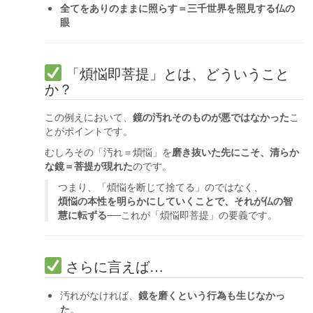
全てをありのままに照らす＝三千世界を照見する仏の
眼
「煩悩即菩提」とは、どういうこと
か？
この例えにおいて、
鏡の汚れそのものが悪ではなかった
こ
とがポイントです。
むしろその「汚れ＝煩悩」を
磨き抜いた先にこそ、清らか
な鏡＝菩提が現れた
のです。
つまり、「煩悩を断じて捨てる」のではなく、
煩悩の本性を明らかにしていくことで、それが仏の智
慧に転ずる
──これが「煩悩即菩提」の要義です。
さらに言えば…
汚れがなければ、
鏡を磨くという行為も生じなかっ
た
。