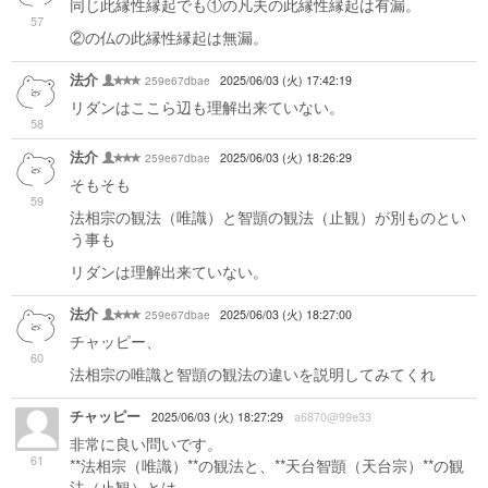
同じ此縁性縁起でも①の凡夫の此縁性縁起は有漏。
57
②の仏の此縁性縁起は無漏。
法介
259e67dbae
2025/06/03 (火) 17:42:19
リダンはここら辺も理解出来ていない。
58
法介
259e67dbae
2025/06/03 (火) 18:26:29
そもそも
59
法相宗の観法（唯識）と智顗の観法（止観）が別ものとい
う事も
リダンは理解出来ていない。
法介
259e67dbae
2025/06/03 (火) 18:27:00
チャッピー、
60
法相宗の唯識と智顗の観法の違いを説明してみてくれ
チャッピー
2025/06/03 (火) 18:27:29
a6870@99e33
非常に良い問いです。
61
**法相宗（唯識）**の観法と、**天台智顗（天台宗）**の観
法（止観）とは、