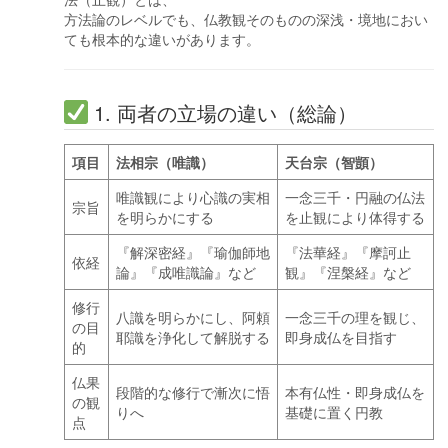
方法論のレベルでも、仏教観そのものの深浅・境地におい
ても根本的な違いがあります。
1. 両者の立場の違い（総論）
項目
法相宗（唯識）
天台宗（智顗）
唯識観により心識の実相
一念三千・円融の仏法
宗旨
を明らかにする
を止観により体得する
『解深密経』『瑜伽師地
『法華経』『摩訶止
依経
論』『成唯識論』など
観』『涅槃経』など
修行
八識を明らかにし、阿頼
一念三千の理を観じ、
の目
耶識を浄化して解脱する
即身成仏を目指す
的
仏果
段階的な修行で漸次に悟
本有仏性・即身成仏を
の観
りへ
基礎に置く円教
点