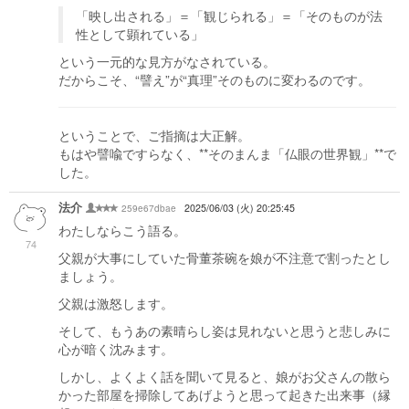
「映し出される」＝「観じられる」＝「そのものが法
性として顕れている」
という一元的な見方がなされている。
だからこそ、“譬え”が“真理”そのものに変わるのです。
ということで、ご指摘は大正解。
もはや譬喩ですらなく、**そのまんま「仏眼の世界観」**で
した。
法介
259e67dbae
2025/06/03 (火) 20:25:45
わたしならこう語る。
74
父親が大事にしていた骨董茶碗を娘が不注意で割ったとし
ましょう。
父親は激怒します。
そして、もうあの素晴らし姿は見れないと思うと悲しみに
心が暗く沈みます。
しかし、よくよく話を聞いて見ると、娘がお父さんの散ら
かった部屋を掃除してあげようと思って起きた出来事（縁