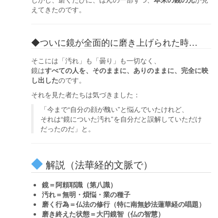
えてきたのです。
◆ついに鏡が全面的に磨き上げられた時…
そこには「汚れ」も「曇り」も一切なく、
鏡は
すべての人を、そのままに、ありのままに、完全に映
し出した
のです。
それを見た者たちは気づきました：
「今まで“自分の顔が醜い”と悩んでいたけれど、
それは“鏡についた汚れ”を自分だと誤解していただけ
だったのだ」と。
解説（法華経的文脈で）
鏡＝阿頼耶識（第八識）
汚れ＝無明・煩悩・業の種子
磨く行為＝仏法の修行（特に南無妙法蓮華経の唱題）
磨き終えた状態＝大円鏡智（仏の智慧）