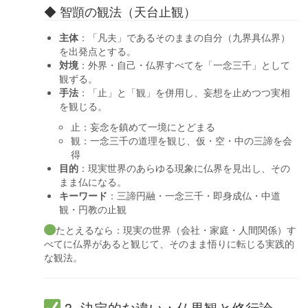
◆ 智顗の観法（天台止観）
主体
：「凡夫」であるそのままの自分（九界具仏界）
を出発点とする。
対境
：外界・自己・仏界すべてを「一念三千」として
観ずる。
手法
：「止」と「観」を併用し、妄想を止めつつ実相
を観じる。
止：妄念を鎮めて一境にとどまる
観：一念三千の道理を観じ、仮・空・中の三諦を会
得
目的
：現実世界のあらゆる現象に仏界を見出し、その
まま仏になる。
キーワード
：三諦円融・一念三千・即身成仏・中道
観・円教の止観
たとえるなら：現実の世界（会社・家庭・人間関係）す
べてに仏界があると観じて、そのまま悟りに転じる実践的
な観法。