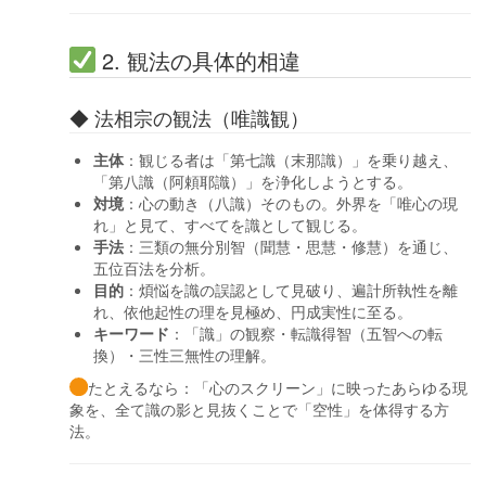
2. 観法の具体的相違
◆ 法相宗の観法（唯識観）
主体
：観じる者は「第七識（末那識）」を乗り越え、
「第八識（阿頼耶識）」を浄化しようとする。
対境
：心の動き（八識）そのもの。外界を「唯心の現
れ」と見て、すべてを識として観じる。
手法
：三類の無分別智（聞慧・思慧・修慧）を通じ、
五位百法を分析。
目的
：煩悩を識の誤認として見破り、遍計所執性を離
れ、依他起性の理を見極め、円成実性に至る。
キーワード
：「識」の観察・転識得智（五智への転
換）・三性三無性の理解。
たとえるなら：「心のスクリーン」に映ったあらゆる現
象を、全て識の影と見抜くことで「空性」を体得する方
法。