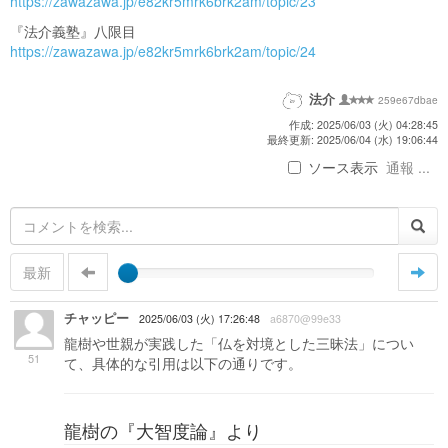
https://zawazawa.jp/e82kr5mrk6brk2am/topic/23
『法介義塾』八限目
https://zawazawa.jp/e82kr5mrk6brk2am/topic/24
法介
259e67dbae
作成: 2025/06/03 (火) 04:28:45
最終更新: 2025/06/04 (水) 19:06:44
ソース表示
通報 ...
最新
チャッピー
2025/06/03 (火) 17:26:48
a6870@99e33
龍樹や世親が実践した「仏を対境とした三昧法」につい
51
て、具体的な引用は以下の通りです。
龍樹の『大智度論』より