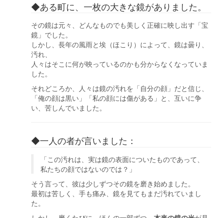
◆ある町に、一枚の大きな鏡がありました。
その鏡は元々、どんなものでも美しく正確に映し出す「宝
鏡」でした。
しかし、長年の風雨と埃（ほこり）によって、鏡は曇り、
汚れ、
人々はそこに何が映っているのかも分からなくなっていま
した。
それどころか、人々は鏡の汚れを「自分の顔」だと信じ、
「俺の顔は黒い」「私の顔には傷がある」と、互いに争
い、苦しんでいました。
◆一人の者が言いました：
「この汚れは、実は鏡の表面についたものであって、
私たちの顔ではないのでは？」
そう言って、彼は少しずつその鏡を磨き始めました。
最初は苦しく、手も痛み、鏡を見てもまだ汚れていまし
た。
しかし、磨くたびに、ほんの一部ずつ、
本来の鏡の光
が見