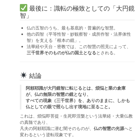
最後に：識転の極致としての「大円鏡
智」
仏の五智のうち、最も基底的・普遍的な智慧。
他の四智（平等性智・妙観察智・成所作智・法界体性
智）を支える「根本の鏡」。
法華経や天台・密教では、この智慧の照見によって、
三千世界そのものが仏の国土となる
とされる。
結論
阿頼耶識が大円鏡智に転じるとは、煩悩と業の倉庫
が、仏の無限の智慧の鏡となり、
すべての現象（三千世界）を、ありのままに、しかも
仏としての眼で照らし出す境地に至ること。
これは、煩悩即菩提・生死即涅槃という法華経・大乗仏教
の真髄であり、
凡夫の阿頼耶識に潜む闇そのものが、
仏の智慧の光源
へと
変わるという逆転現象です。