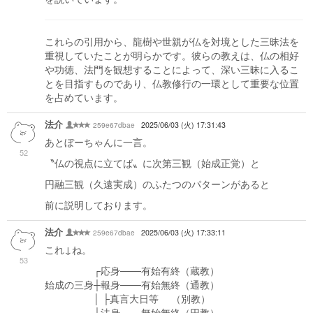
これらの引用から、龍樹や世親が仏を対境とした三昧法を
重視していたことが明らかです。彼らの教えは、仏の相好
や功徳、法門を観想することによって、深い三昧に入るこ
とを目指すものであり、仏教修行の一環として重要な位置
を占めています。
法介
259e67dbae
2025/06/03 (火) 17:31:43
あとぼーちゃんに一言。
52
〝仏の視点に立てば〟に次第三観（始成正覚）と
円融三観（久遠実成）のふたつのパターンがあると
前に説明しております。
法介
259e67dbae
2025/06/03 (火) 17:33:11
これ↓ね。
53
┌応身───有始有終（蔵教）
始成の三身┼報身───有始無終（通教）
│ ├真言大日等 （別教）
└法身───無始無終（円教）