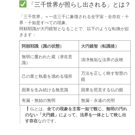
「三千世界が照らし出される」とは？
「三千世界」＝一念三千に象徴される全宇宙・全存在・十
界・十如是すべての現象。
阿頼耶識が大円鏡智となることで、以下のような転換が起
きます：
阿頼耶識（識の状態）
大円鏡智（転識後）
無明に覆われた蔵（潜在意
清浄無垢な法界の反映
識）
万法を正しく映す智慧の
己の業と執着を溜める場所
鏡
因果を生み続ける無意識
因果を照見する仏の眼
有漏・無始の無明
無漏・永遠の光明
仏とは、
全ての現象を主客一如で観じ、無明の汚れ
のない「大円鏡」によって、法界を一体として映し出
す存在
なのです。