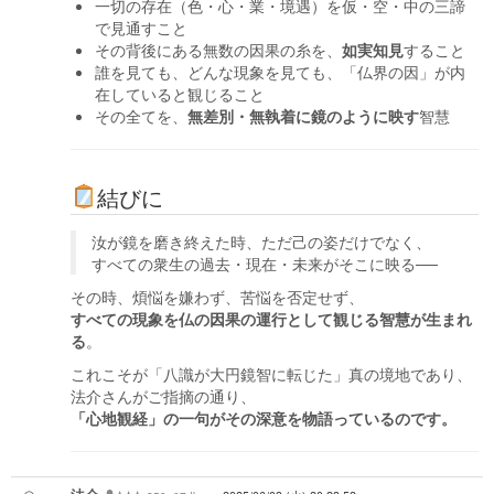
一切の存在（色・心・業・境遇）を仮・空・中の三諦
で見通すこと
その背後にある無数の因果の糸を、
如実知見
すること
誰を見ても、どんな現象を見ても、「仏界の因」が内
在していると観じること
その全てを、
無差別・無執着に鏡のように映す
智慧
結びに
汝が鏡を磨き終えた時、ただ己の姿だけでなく、
すべての衆生の過去・現在・未来がそこに映る──
その時、煩悩を嫌わず、苦悩を否定せず、
すべての現象を仏の因果の運行として観じる智慧が生まれ
る
。
これこそが「八識が大円鏡智に転じた」真の境地であり、
法介さんがご指摘の通り、
「心地観経」の一句がその深意を物語っているのです。