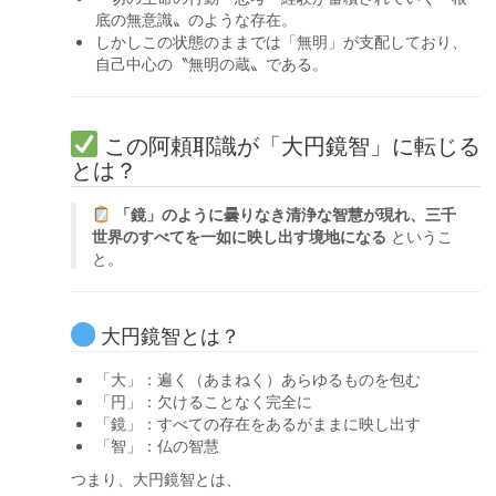
底の無意識〟のような存在。
しかしこの状態のままでは「無明」が支配しており、
自己中心の〝無明の蔵〟である。
この阿頼耶識が「大円鏡智」に転じる
とは？
「鏡」のように曇りなき清浄な智慧が現れ、三千
世界のすべてを一如に映し出す境地になる
というこ
と。
大円鏡智とは？
「大」：遍く（あまねく）あらゆるものを包む
「円」：欠けることなく完全に
「鏡」：すべての存在をあるがままに映し出す
「智」：仏の智慧
つまり、大円鏡智とは、