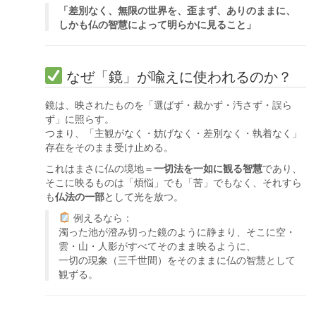
「差別なく、無限の世界を、歪まず、ありのままに、
しかも仏の智慧によって明らかに見ること」
なぜ「鏡」が喩えに使われるのか？
鏡は、映されたものを「選ばず・裁かず・汚さず・誤ら
ず」に照らす。
つまり、「主観がなく・妨げなく・差別なく・執着なく」
存在をそのまま受け止める。
これはまさに仏の境地＝
一切法を一如に観る智慧
であり、
そこに映るものは「煩悩」でも「苦」でもなく、それすら
も
仏法の一部
として光を放つ。
例えるなら：
濁った池が澄み切った鏡のように静まり、そこに空・
雲・山・人影がすべてそのまま映るように、
一切の現象（三千世間）をそのままに仏の智慧として
観ずる。