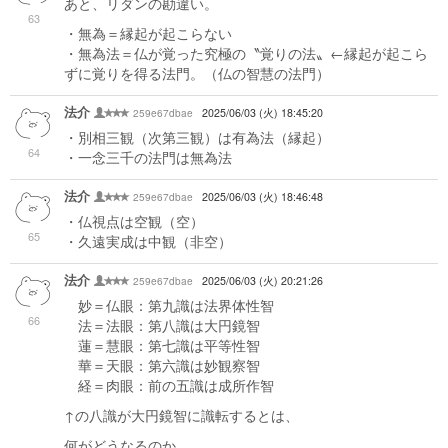
あと、リダンの勘違い。
63
・無為＝縁起が起こらない
・無為法＝仏が覚った究極の〝覚りの法〟←縁起が起こら
ずに覚りを得る法門。（仏の智慧の法門）
法介
259e67dbae
2025/06/03 (火) 18:45:20
・別相三観（次第三観）は有為法（縁起）
64
・一念三千の法門は無為法
法介
259e67dbae
2025/06/03 (火) 18:46:48
・仏視点は空観（空）
65
・久遠実成は中観（非空）
法介
259e67dbae
2025/06/03 (火) 20:21:26
妙＝仏眼：第九識は法界体性智
66
法＝法眼：第八識は大円鏡智
蓮＝慧眼：第七識は平等性智
華＝天眼：第六識は妙観察智
経＝肉眼：前の五識は成所作智
↑の八識が大円鏡智に識転するとは、
何がどうなるのか