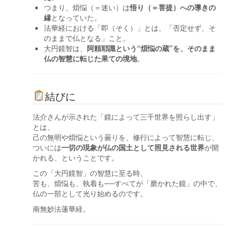
つまり、煩悩（＝迷い）は
悟り（＝菩提）への導きの
縁
となっていた。
法華経における「即（そく）」とは、「否定せず、そ
のままで仏となる」こと。
大円鏡智は、
阿頼耶識という“煩悩の蔵”を、そのまま
仏の智慧に転じた果ての境地
。
結びに
法介さんが示された「鏡によって三千世界を照らし出す」
とは、
己の無明や煩悩という曇りを、修行によって智慧に転じ、
ついには
一切の現象が仏の国土として照見される世界
が開
かれる、ということです。
この「大円鏡智」の智慧に至る時、
苦も、煩悩も、執着も──すべてが「磨かれた鏡」の中で、
仏の一部として光り始めるのです。
南無妙法蓮華経。