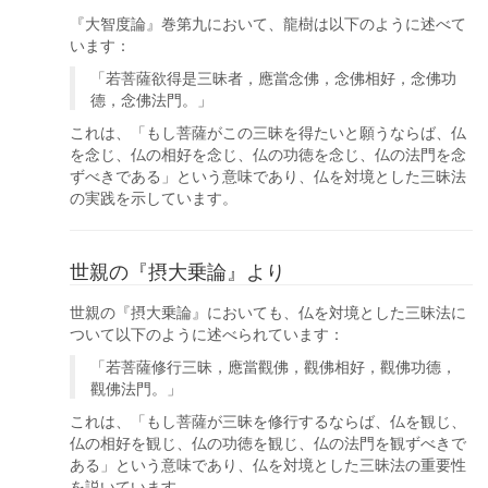
『大智度論』巻第九において、龍樹は以下のように述べて
います：
「若菩薩欲得是三昧者，應當念佛，念佛相好，念佛功
德，念佛法門。」
これは、「もし菩薩がこの三昧を得たいと願うならば、仏
を念じ、仏の相好を念じ、仏の功徳を念じ、仏の法門を念
ずべきである」という意味であり、仏を対境とした三昧法
の実践を示しています。
世親の『摂大乗論』より
世親の『摂大乗論』においても、仏を対境とした三昧法に
ついて以下のように述べられています：
「若菩薩修行三昧，應當觀佛，觀佛相好，觀佛功德，
觀佛法門。」
これは、「もし菩薩が三昧を修行するならば、仏を観じ、
仏の相好を観じ、仏の功徳を観じ、仏の法門を観ずべきで
ある」という意味であり、仏を対境とした三昧法の重要性
を説いています。