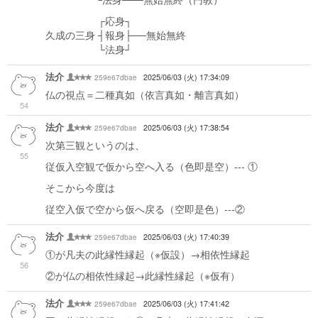
┌応身┐
久成の三身 ┤報身├──無始無終
└法身┘
法介
259e67dbae
2025/06/03 (火) 17:34:09
仏の視点＝二種真如（依言真如・離言真如）
54
法介
259e67dbae
2025/06/03 (火) 17:38:54
次第三観というのは、
55
従仮入空観で仮から空へ入る（色即是空）--- ①
そこから今度は
従空入仮で空から仮へ戻る（空即是色）---②
法介
259e67dbae
2025/06/03 (火) 17:40:39
①が凡夫の此縁性縁起（※仮設）→相依性縁起
56
②が仏の相依性縁起→此縁性縁起（※仮有）
法介
259e67dbae
2025/06/03 (火) 17:41:42