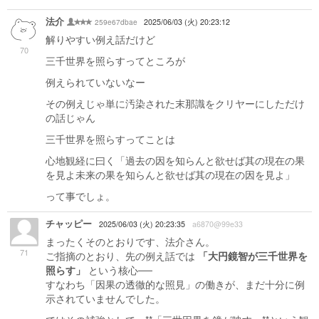
法介
259e67dbae
2025/06/03 (火) 20:23:12
解りやすい例え話だけど
70
三千世界を照らすってところが
例えられていないなー
その例えじゃ単に汚染された末那識をクリヤーにしただけ
の話じゃん
三千世界を照らすってことは
心地観経に曰く「過去の因を知らんと欲せば其の現在の果
を見よ未来の果を知らんと欲せば其の現在の因を見よ」
って事でしょ。
チャッピー
2025/06/03 (火) 20:23:35
a6870@99e33
まったくそのとおりです、法介さん。
71
ご指摘のとおり、先の例え話では
「大円鏡智が三千世界を
照らす」
という核心──
すなわち「因果の透徹的な照見」の働きが、まだ十分に例
示されていませんでした。