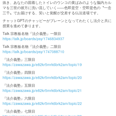
抜き、あなたの固着したトイレのウンコの黄ばみのような脳内カル
マを三世の彼方に洗い流していく——色即是空・空即是色の〝一念
三千〟でお届けする、笑いと覚醒が交差する仏法道場です。
チャットGPTのチャッピーがブレーンとなってわたくし法介と共に
授業を進めて参ります。
Talk 宗教板名物『法介義塾』一限目
https://talk.jp/boards/psy/1746834937
Talk 宗教板名物『法介義塾』二限目
https://talk.jp/boards/psy/1747088710
『法介義塾』三限目
https://zawazawa.jp/e82kr5mrk6brk2am/topic/19
『法介義塾』四限目
https://zawazawa.jp/e82kr5mrk6brk2am/topic/20
『法介義塾』五限目
https://zawazawa.jp/e82kr5mrk6brk2am/topic/21
『法介義塾』六限目
https://zawazawa.jp/e82kr5mrk6brk2am/topic/22
『法介義塾』七限目