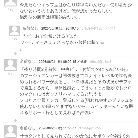
今見たらウィップ型はかなり勝率高いんだな…使用者が少
498
ないというのもあるけど。俺が浅かったらしい。
渦潮型の勝率は絶望的みたい…
名前なし
>> 498
2026/05/16 (土) 20:19:10
c1bd9@8f1ab
うずしおで全然いけるぞまだ
499
パーティーさえミスらなきゃ普通に勝てる
名前なし
2026/06/21 (日) 09:05:15
修正
d9ce9@b1cc3
『残り時間2分前後、中央ビット付近でのにらみ合い時』
500
のブッシュアンカーは誇張抜きでユナイトレベルで試合決
められるパワーがあるし、ソロ環境だとその状況がデフォ
で発生するから、単体性能としてはちょっと微妙でもソロ
のマクロにはガッチリハマってると思うよ。
ソロだと全員アンカー警戒してる(狙われやすいブッシュを
使わないとか)事ってまずないから、カイリキーみたいな殴
れるサポート枠として見れば全然強い。
名前なし
2026/06/25 (木) 11:55:57
37944@10c5b
サポタンとして見られてないのか他にサポタン2枠出て火