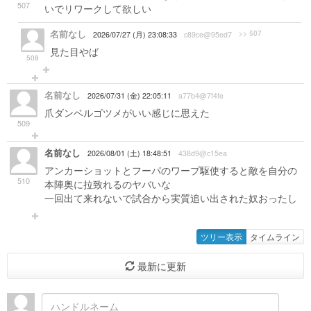
507
いでリワークして欲しい
名前なし
>> 507
2026/07/27 (月) 23:08:33
c89ce@95ed7
見た目やば
508
名前なし
2026/07/31 (金) 22:05:11
a77b4@7f4fe
爪ダンベルゴツメがいい感じに思えた
509
名前なし
2026/08/01 (土) 18:48:51
438d9@c15ea
アンカーショットとフーパのワープ駆使すると敵を自分の
510
本陣奥に拉致れるのヤバいな
一回出て来れないで試合から実質追い出された奴おったし
ツリー表示
タイムライン
最新に更新