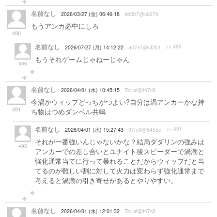
名前なし
2026/03/27 (金) 06:46:18
dd3b7@cb27d
もうアンカ必中にしろ
490
名前なし
>> 490
2026/07/27 (月) 14:12:22
a07e1@cf2b1
もうそれゲームじゃねーじゃん
506
名前なし
2026/04/01 (水) 10:45:15
7b1af@f47c8
今渦かウィップどっちがつよい?自分は渦アンカーかな持
491
ち物はつめダンベル共鳴
名前なし
>> 491
2026/04/01 (水) 15:27:43
97fe0@6455e
それが一番強いんじゃないかな？結局ダダリンの強みは
493
アンカーでの差し合いとユナイト後スピーダーで渦潮と
強化通常当てに行って暴れることだからウィップだと当
てるのが難しい割に対して火力は変わらず強化通常まで
考えると渦潮の引き寄せがあるとやりやすい。
名前なし
2026/04/01 (水) 12:01:32
7b1af@f47c8