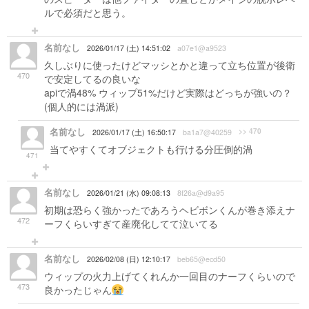
ルで必須だと思う。
名前なし
2026/01/17 (土) 14:51:02
a07e1@a9523
久しぶりに使ったけどマッシとかと違って立ち位置が後衛
470
で安定してるの良いな
apiで渦48% ウィップ51%だけど実際はどっちが強いの？
(個人的には渦派)
名前なし
>> 470
2026/01/17 (土) 16:50:17
ba1a7@40259
当てやすくてオブジェクトも行ける分圧倒的渦
471
名前なし
2026/01/21 (水) 09:08:13
8f26a@d9a95
初期は恐らく強かったであろうヘビボンくんが巻き添えナ
472
ーフくらいすぎて産廃化してて泣いてる
名前なし
2026/02/08 (日) 12:10:17
beb65@ecd50
ウィップの火力上げてくれんか一回目のナーフくらいので
473
良かったじゃん