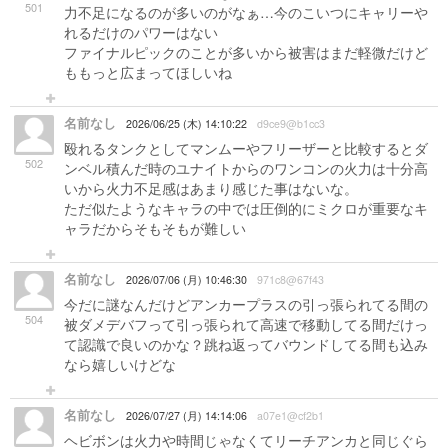
501
力不足になるのが多いのがなぁ…今のこいつにキャリーや
れるだけのパワーはない
ファイナルピックのことが多いから被害はまだ軽微だけど
ももっと広まってほしいね
名前なし
2026/06/25 (木) 14:10:22
d9ce9@b1cc3
殴れるタンクとしてマンムーやフリーザーと比較するとダ
502
ンベル積んだ時のユナイトからのワンコンの火力は十分高
いから火力不足感はあまり感じた事はないな。
ただ似たようなキャラの中では圧倒的にミクロが重要なキ
ャラだからそもそもが難しい
名前なし
2026/07/06 (月) 10:46:30
971c8@67f43
今だに謎なんだけどアンカープラスの引っ張られてる間の
504
被ダメデバフって引っ張られて高速で移動してる間だけっ
て認識で良いのかな？跳ね返ってバウンドしてる間も込み
なら嬉しいけどな
名前なし
2026/07/27 (月) 14:14:06
a07e1@cf2b1
ヘビボンは火力や時間じゃなくてリーチアンカと同じぐら