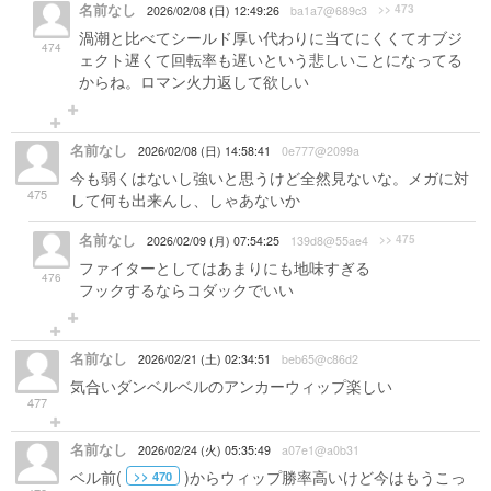
名前なし
>> 473
2026/02/08 (日) 12:49:26
ba1a7@689c3
渦潮と比べてシールド厚い代わりに当てにくくてオブジ
474
ェクト遅くて回転率も遅いという悲しいことになってる
からね。ロマン火力返して欲しい
名前なし
2026/02/08 (日) 14:58:41
0e777@2099a
今も弱くはないし強いと思うけど全然見ないな。メガに対
475
して何も出来んし、しゃあないか
名前なし
>> 475
2026/02/09 (月) 07:54:25
139d8@55ae4
ファイターとしてはあまりにも地味すぎる
476
フックするならコダックでいい
名前なし
2026/02/21 (土) 02:34:51
beb65@c86d2
気合いダンベルベルのアンカーウィップ楽しい
477
名前なし
2026/02/24 (火) 05:35:49
a07e1@a0b31
ベル前(
)からウィップ勝率高いけど今はもうこっ
>> 470