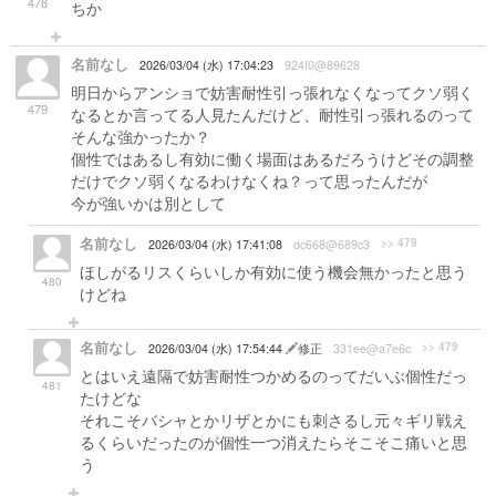
478
ちか
名前なし
2026/03/04 (水) 17:04:23
924f0@89628
明日からアンショで妨害耐性引っ張れなくなってクソ弱く
479
なるとか言ってる人見たんだけど、耐性引っ張れるのって
そんな強かったか？
個性ではあるし有効に働く場面はあるだろうけどその調整
だけでクソ弱くなるわけなくね？って思ったんだが
今が強いかは別として
名前なし
>> 479
2026/03/04 (水) 17:41:08
dc668@689c3
ほしがるリスくらいしか有効に使う機会無かったと思う
480
けどね
名前なし
>> 479
2026/03/04 (水) 17:54:44
修正
331ee@a7e6c
とはいえ遠隔で妨害耐性つかめるのってだいぶ個性だっ
481
たけどな
それこそバシャとかリザとかにも刺さるし元々ギリ戦え
るくらいだったのが個性一つ消えたらそこそこ痛いと思
う