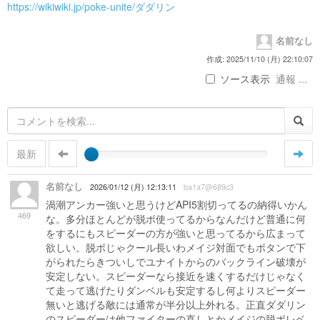
https://wikiwiki.jp/poke-unite/ダダリン
名前なし
作成: 2025/11/10 (月) 22:10:07
ソース表示
通報 ...
最新
名前なし
2026/01/12 (月) 12:13:11
ba1a7@689c3
渦潮アンカー強いと思うけどAPI5割切ってるの納得いかん
469
な。多分ほとんどが脱ボ使ってるからなんだけど普通に何
をするにもスピーダーの方が強いと思ってるから広まって
欲しい。脱ボじゃクール長いわメイジ対面でもボタンで下
がられたらきついしでユナイトからのバックライン破壊が
安定しない。スピーダーなら接近を速くするだけじゃなく
て走って逃げたりダンベルも安定するし何よりスピーダー
無いと逃げる敵には通常が半分以上外れる。正直ダダリン
のスピーダーは他ファイターの直しとかメイジの脱ボレベ