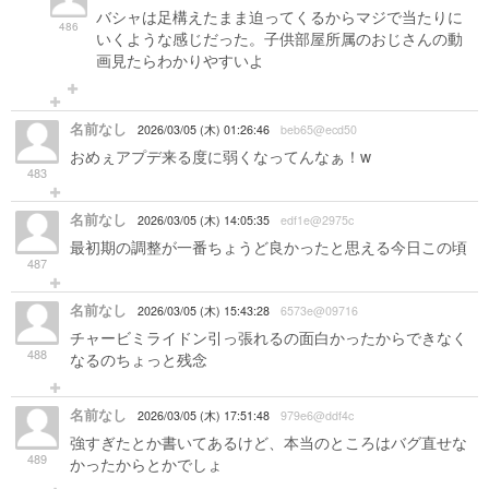
バシャは足構えたまま迫ってくるからマジで当たりに
486
いくような感じだった。子供部屋所属のおじさんの動
画見たらわかりやすいよ
名前なし
2026/03/05 (木) 01:26:46
beb65@ecd50
おめぇアプデ来る度に弱くなってんなぁ！w
483
名前なし
2026/03/05 (木) 14:05:35
edf1e@2975c
最初期の調整が一番ちょうど良かったと思える今日この頃
487
名前なし
2026/03/05 (木) 15:43:28
6573e@09716
チャービミライドン引っ張れるの面白かったからできなく
488
なるのちょっと残念
名前なし
2026/03/05 (木) 17:51:48
979e6@ddf4c
強すぎたとか書いてあるけど、本当のところはバグ直せな
489
かったからとかでしょ