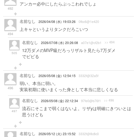
アンカー必中にしたらぶっこわれでしょ
492
名前なし
2026/04/08 (水) 19:03:26
0fbc6@1e420
上キャというよりタンクだろこいつ
494
名前なし
>> 494
2026/07/08 (水) 20:26:08
a07e1@cf2b1
12万ダメのMVP級だろっリザルト見たら7万ダメ
505
でビビる
名前なし
2026/05/08 (金) 12:54:15
3332f@32a5f
弱い、本当に弱い。
496
実装初期に使いまくった身として本当に悲しくなる
名前なし
>> 496
2026/05/08 (金) 22:12:34
97fe0@b76f1
流石にそこまで弱くはないよ。リザyは明確にきついとは
497
思うけども
名前なし
2026/05/12 (火) 23:15:52
3332f@8c8c0