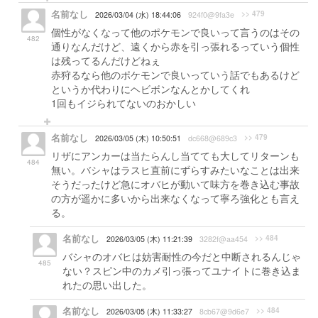
名前なし
>> 479
2026/03/04 (水) 18:44:06
924f0@9fa3e
個性がなくなって他のポケモンで良いって言うのはその
482
通りなんだけど、遠くから赤を引っ張れるっていう個性
は残ってるんだけどねぇ
赤狩るなら他のポケモンで良いっていう話でもあるけど
というか代わりにヘビボンなんとかしてくれ
1回もイジられてないのおかしい
名前なし
>> 479
2026/03/05 (木) 10:50:51
dc668@689c3
リザにアンカーは当たらんし当てても大してリターンも
484
無い。バシャはラスヒ直前にずらすみたいなことは出来
そうだったけど急にオバヒが動いて味方を巻き込む事故
の方が遥かに多いから出来なくなって寧ろ強化とも言え
る。
名前なし
>> 484
2026/03/05 (木) 11:21:39
3282f@aa454
バシャのオバヒは妨害耐性の今だと中断されるんじゃ
485
ない？スピン中のカメ引っ張ってユナイトに巻き込ま
れたの思い出した。
名前なし
>> 484
2026/03/05 (木) 11:33:27
8cb67@9d6e7