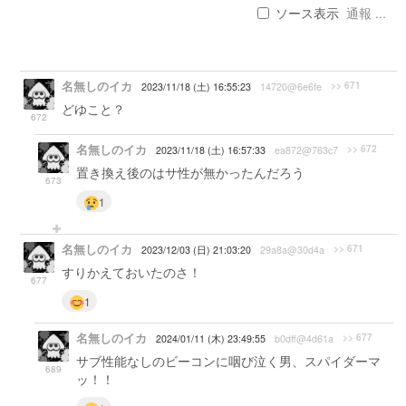
ソース表示
通報 ...
名無しのイカ
>> 671
2023/11/18 (土) 16:55:23
14720@6e6fe
どゆこと？
672
名無しのイカ
>> 672
2023/11/18 (土) 16:57:33
ea872@763c7
置き換え後のはサ性が無かったんだろう
673
1
名無しのイカ
>> 671
2023/12/03 (日) 21:03:20
29a8a@30d4a
すりかえておいたのさ！
677
1
名無しのイカ
>> 677
2024/01/11 (木) 23:49:55
b0dff@4d61a
サブ性能なしのビーコンに咽び泣く男、スパイダーマ
689
ッ！！