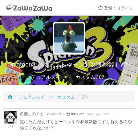
登録 / ログイン
Splatoon3 - スプラトゥーン3 攻略&検証 Wik
i
デュアルスイーパーカスタム / 671
デュアルスイーパーカスタム
671
名無しのイカ
2023/11/18 (土) 09:08:57
94d98@195d5
先に死んだあげくビーコンを令和最新版にすり替えるのや
671
めてくれないか？