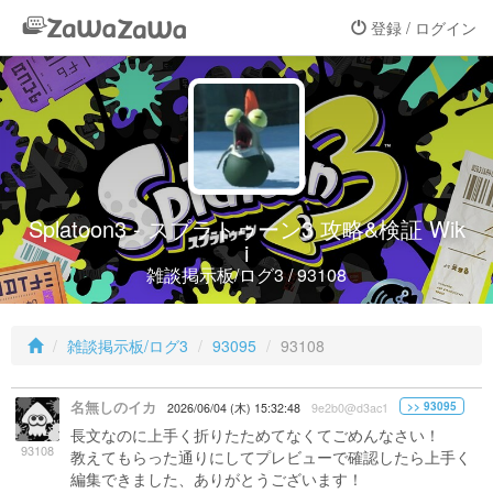
登録 / ログイン
Splatoon3 - スプラトゥーン3 攻略&検証 Wik
i
雑談掲示板/ログ3 / 93108
雑談掲示板/ログ3
93095
93108
名無しのイカ
>> 93095
2026/06/04 (木) 15:32:48
9e2b0@d3ac1
長文なのに上手く折りたためてなくてごめんなさい！
93108
教えてもらった通りにしてプレビューで確認したら上手く
編集できました、ありがとうございます！