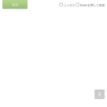
送信
こっそり
Enterを押して送信
togg
navi