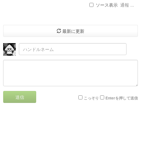
ソース表示
通報 ...
最新に更新
送信
こっそり
Enterを押して送信