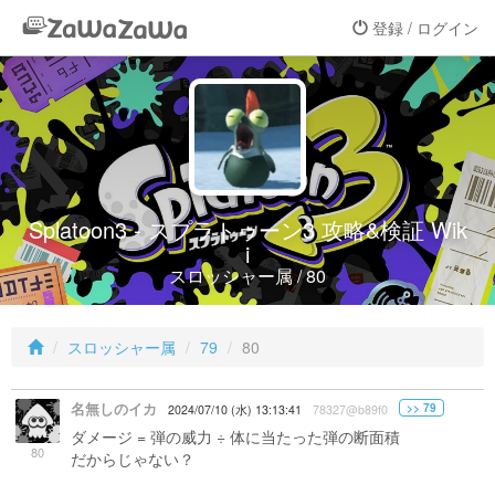
登録 / ログイン
Splatoon3 - スプラトゥーン3 攻略&検証 Wik
i
スロッシャー属 / 80
スロッシャー属
79
80
名無しのイカ
>> 79
2024/07/10 (水) 13:13:41
78327@b89f0
ダメージ = 弾の威力 ÷ 体に当たった弾の断面積
80
だからじゃない？