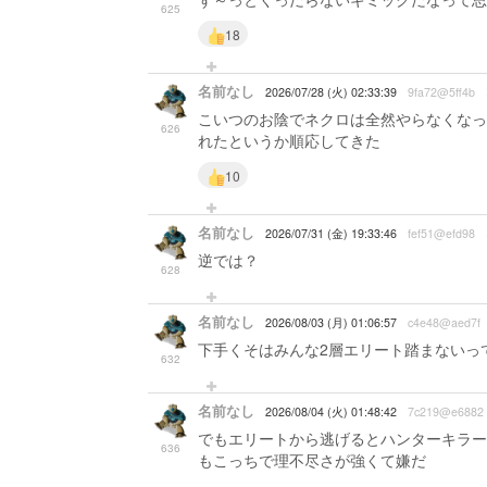
625
18
名前なし
2026/07/28 (火) 02:33:39
9fa72@5ff4b
こいつのお陰でネクロは全然やらなくなっ
626
れたというか順応してきた
10
名前なし
2026/07/31 (金) 19:33:46
fef51@efd98
逆では？
628
名前なし
2026/08/03 (月) 01:06:57
c4e48@aed7f
下手くそはみんな2層エリート踏まないっ
632
名前なし
2026/08/04 (火) 01:48:42
7c219@e6882
でもエリートから逃げるとハンターキラー
636
もこっちで理不尽さが強くて嫌だ