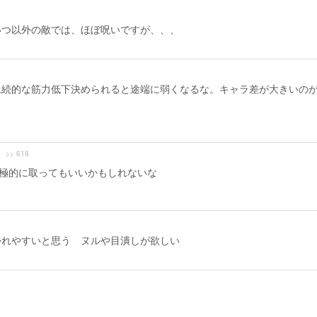
いつ以外の敵では、ほぼ呪いですが、、、
永続的な筋力低下決められると途端に弱くなるな。キャラ差が大きいの
>> 618
積極的に取ってもいいかもしれないな
かれやすいと思う ヌルや目潰しが欲しい