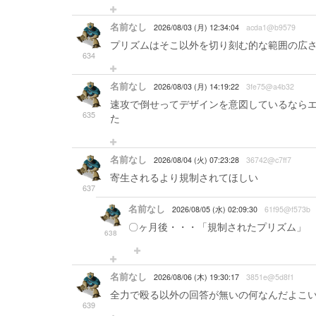
名前なし
2026/08/03 (月) 12:34:04
acda1@b9579
プリズムはそこ以外を切り刻む的な範囲の広
634
名前なし
2026/08/03 (月) 14:19:22
3fe75@a4b32
速攻で倒せってデザインを意図しているなら
635
た
名前なし
2026/08/04 (火) 07:23:28
36742@c7ff7
寄生されるより規制されてほしい
637
名前なし
2026/08/05 (水) 02:09:30
61f95@f573b
〇ヶ月後・・・「規制されたプリズム」
638
名前なし
2026/08/06 (木) 19:30:17
3851e@5d8f1
全力で殴る以外の回答が無いの何なんだよこ
639