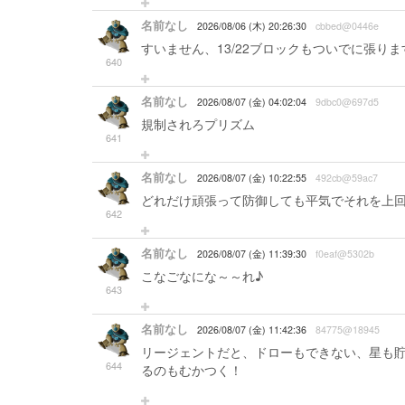
名前なし
2026/08/06 (木) 20:26:30
cbbed@0446e
すいません、13/22ブロックもついでに張りま
640
名前なし
2026/08/07 (金) 04:02:04
9dbc0@697d5
規制されろプリズム
641
名前なし
2026/08/07 (金) 10:22:55
492cb@59ac7
どれだけ頑張って防御しても平気でそれを上
642
名前なし
2026/08/07 (金) 11:39:30
f0eaf@5302b
こなごなにな～～れ♪
643
名前なし
2026/08/07 (金) 11:42:36
84775@18945
リージェントだと、ドローもできない、星も
644
るのもむかつく！