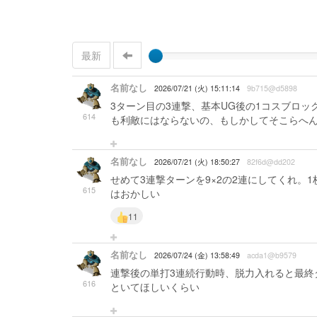
最新
名前なし
2026/07/21 (火) 15:11:14
9b715@d5898
3ターン目の3連撃、基本UG後の1コスブロ
614
も利敵にはならないの、もしかしてそこらへ
名前なし
2026/07/21 (火) 18:50:27
82f6d@dd202
せめて3連撃ターンを9×2の2連にしてくれ。
615
はおかしい
11
名前なし
2026/07/24 (金) 13:58:49
acda1@b9579
連撃後の単打3連続行動時、脱力入れると最終
616
といてほしいくらい