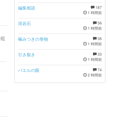
編集相談
187
1 時間前
溶岩石
56
1 時間前
が厄
噛みつきの巻物
36
1 時間前
引き裂き
33
1 時間前
パエルの眼
74
2 時間前