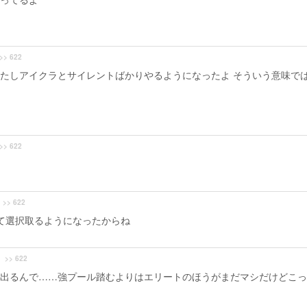
>> 622
たしアイクラとサイレントばかりやるようになったよ そういう意味で
>> 622
>> 622
て選択取るようになったからね
>> 622
出るんで……強プール踏むよりはエリートのほうがまだマシだけどこっ