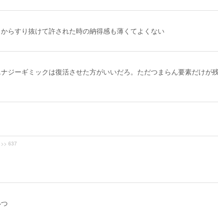
さからすり抜けて許された時の納得感も薄くてよくない
エナジーギミックは復活させた方がいいだろ。ただつまらん要素だけが
>> 637
いつ