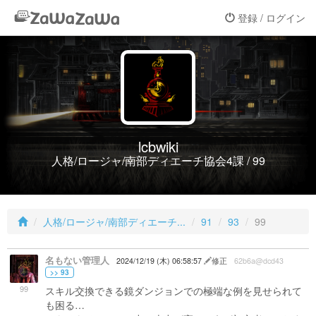
登録 / ログイン
lcbwiki
人格/ロージャ/南部ディエーチ協会4課 / 99
人格/ロージャ/南部ディエーチ...
91
93
99
名もない管理人
2024/12/19 (木) 06:58:57
修正
62b6a@dcd43
>> 93
99
スキル交換できる鏡ダンジョンでの極端な例を見せられて
も困る…