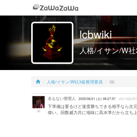
lcbwiki
人格/イサン/W社3
人格/イサン/W社3級整理要員
36
名もない管理人
2025/06/21 (土) 08:27:57
c5e13@ef8
下準備は要るけど速度勝ちできる相手なら次
36
偉い。回数威力共に地味に高水準だから立ち