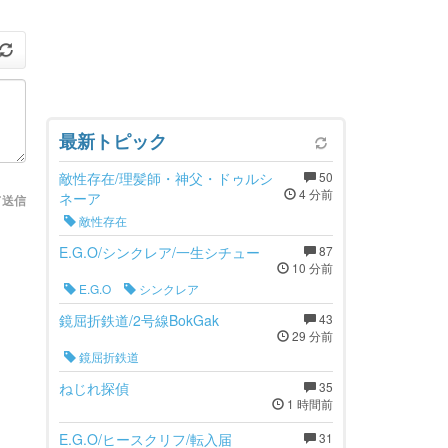
最新トピック
敵性存在/理髪師・神父・ドゥルシ
50
4 分前
ネーア
て送信
敵性存在
E.G.O/シンクレア/一生シチュー
87
10 分前
E.G.O
シンクレア
鏡屈折鉄道/2号線BokGak
43
29 分前
鏡屈折鉄道
ねじれ探偵
35
1 時間前
E.G.O/ヒースクリフ/転入届
31