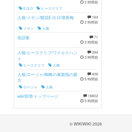
2 時間前
E.G.O
ヒースクリフ
人格/イサン/開花E.G.O/壇香梅
164
2 時間前
イサン
人格
俗語集
71
3 時間前
人格/ヒースクリフ/ワイルドハン
394
3 時間前
ト
ヒースクリフ
人格
人格/ロージャ/蜘蛛の巣親指の親
406
5 時間前
方
ロージャ
人格
wiki管理/トップページ
18802
5 時間前
© WIKIWIKI 2026