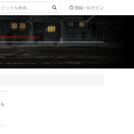
登録 / ログイン
にも
..