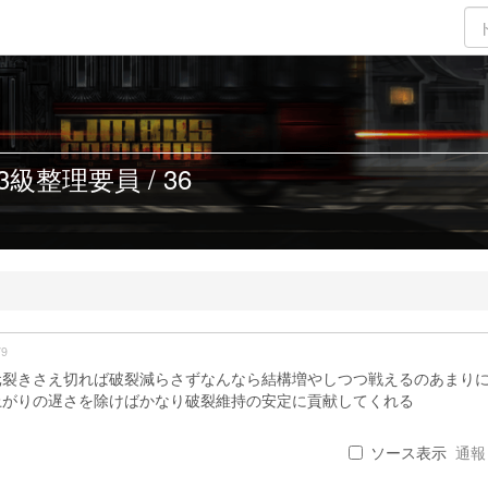
級整理要員 / 36
79
元裂きさえ切れば破裂減らさずなんなら結構増やしつつ戦えるのあまり
上がりの遅さを除けばかなり破裂維持の安定に貢献してくれる
ソース表示
通報 .