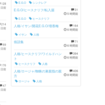
E.G.O
シンクレア
128
 日前
E.G.O/ヒースクリフ/転入届
31
5 時間前
E.G.O
ヒースクリフ
214
人格/イサン/開花E.G.O/壇香梅
164
 日前
6 時間前
イサン
人格
俗語集
71
69
6 時間前
 日前
人格/ヒースクリフ/ワイルドハン
394
6 時間前
ト
ヒースクリフ
人格
176
 日前
人格/ロージャ/蜘蛛の巣親指の親
406
8 時間前
方
ロージャ
人格
47
 日前