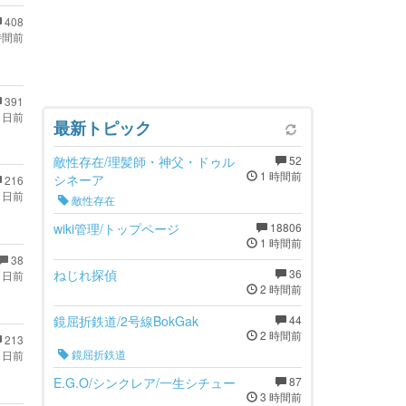
408
時間前
391
 日前
最新トピック
敵性存在/理髪師・神父・ドゥル
52
1 時間前
シネーア
216
 日前
敵性存在
wiki管理/トップページ
18806
1 時間前
38
ねじれ探偵
36
 日前
2 時間前
鏡屈折鉄道/2号線BokGak
44
2 時間前
213
鏡屈折鉄道
 日前
E.G.O/シンクレア/一生シチュー
87
3 時間前