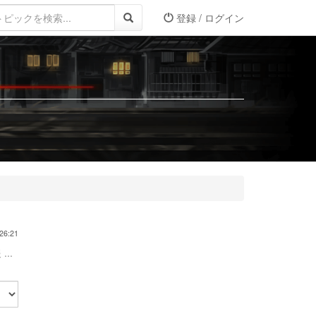
登録 / ログイン
26:21
...