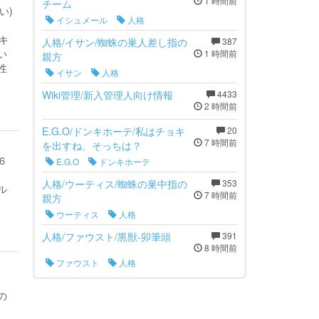
1 時間前
チーム
い)
イシュメール
人格
キ
人格/イサン/蜘蛛の巣人差し指の
387
い
1 時間前
親方
性
イサン
人格
Wiki管理/新入管理人向け情報
4433
2 時間前
E.G.O/ドンキホーテ/私はチョキ
20
7 時間前
を出すね、そっちは？
６
E.G.O
ドンキホーテ
人格/ウーティス/蜘蛛の巣中指の
353
ル
7 時間前
親方
ウーティス
人格
人格/ファウスト/黒獣-卯筆頭
391
8 時間前
ファウスト
人格
の