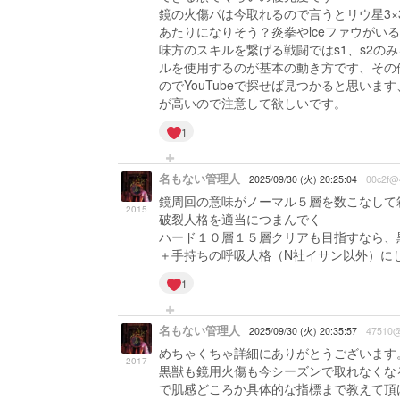
鏡の火傷パは今取れるので言うとリウ星3×3
あたりになりそう？炎拳やlceファウがい
味方のスキルを繋げる戦闘ではs1、s2
ルを使用するのが基本の動き方です、その
のでYouTubeで探せば見つかると思い
が高いので注意して欲しいです。
1
名もない管理人
2025/09/30 (火) 20:25:04
00c2f@
鏡周回の意味がノーマル５層を数こなして
2015
破裂人格を適当につまんでく
ハード１０層１５層クリアも目指すなら、
＋手持ちの呼吸人格（N社イサン以外）に
1
名もない管理人
2025/09/30 (火) 20:35:57
47510@
めちゃくちゃ詳細にありがとうございます
2017
黒獣も鏡用火傷も今シーズンで取れなくな
で肌感どころか具体的な指標まで教えて頂