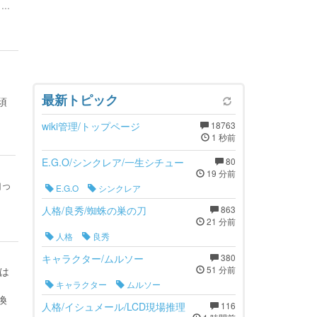
..
最新トピック
須
wiki管理/トップページ
18763
1 秒前
E.G.O/シンクレア/一生シチュー
80
19 分前
由っ
E.G.O
シンクレア
人格/良秀/蜘蛛の巣の刀
863
21 分前
人格
良秀
キャラクター/ムルソー
380
51 分前
るは
キャラクター
ムルソー
換
人格/イシュメール/LCD現場推理
116