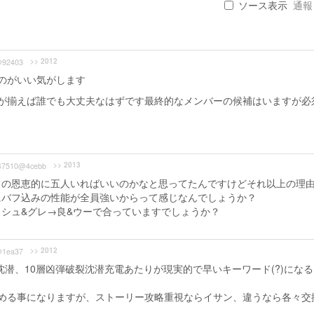
ソース表示
通報 .
>> 2012
@92403
のがいい気がします
が揃えば誰でも大丈夫なはずです最終的なメンバーの候補はいますが必
>> 2013
47510@4cebb
フの恩恵的に五人いればいいのかなと思ってたんですけどそれ以上の理
にバフ込みの性能が全員強いからって感じなんでしょうか？
シュ&グレ→良&ウーで合っていますでしょうか？
>> 2012
@1ea37
破裂沈潜、10層凶弾破裂沈潜充電あたりが現実的で早いキーワード(?)にな
める事になりますが、ストーリー攻略重視ならイサン、違うなら各々交