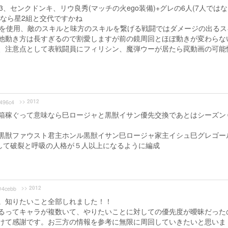
、センクドンキ、リウ良秀(マッチの火ego装備)+グレの6人(7人ではな
るなら星2組と交代ですかね
のみを使用、敵のスキルと味方のスキルを繋げる戦闘ではダメージの出るス
他動き方は長すぎるので割愛しますが前の鏡周回とほぼ動きが変わらな
ます、注意点として表戦闘員にフィリシン、魔弾ウーが居たら罠動画の可能
>> 2012
496c4
箱稼ぐって意味なら巳ロージャと黒獣イサン優先交換であとはシーズン
黒獣ファウスト君主ホンル黒獣イサン巳ロージャ家主イシュ巳グレゴー
して破裂と呼吸の人格が５人以上になるように編成
>> 2012
4cebb
。知りたいこと全部しれました！！
るってキャラが複数いて、やりたいことに対しての優先度が曖昧だった
けて感謝です。お三方の情報を参考に無限に周回していきたいと思いま