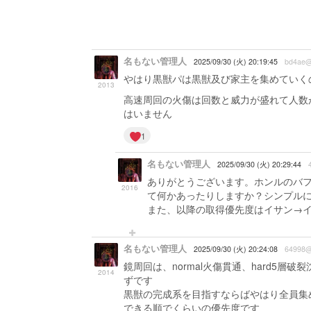
名もない管理人
2025/09/30 (火) 20:19:45
bd4ae
やはり黒獣パは黒獣及び家主を集めていく
2013
高速周回の火傷は回数と威力が盛れて人数
はいません
1
名もない管理人
2025/09/30 (火) 20:29:44
ありがとうございます。ホンルのバ
2016
て何かあったりしますか？シンプル
また、以降の取得優先度はイサン→イ
名もない管理人
2025/09/30 (火) 20:24:08
64998
鏡周回は、normal火傷貫通、hard5層
2014
ずです
黒獣の完成系を目指すならばやはり全員集
できる順でくらいの優先度です