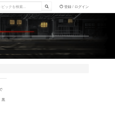
登録 / ログイン
で
。黒