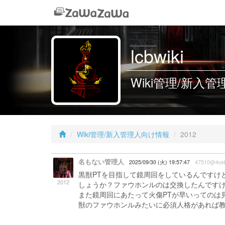
lcbwiki
Wiki管理/新入管理
Wiki管理/新入管理人向け情報
2012
名もない管理人
2025/09/30 (火) 19:57:47
47510@4ce
黒獣PTを目指して鏡周回をしているんですけ
2012
しょうか？ファウホンルのは交換したんです
また鏡周回にあたって火傷PTが早いってのは
獣のファウホンルみたいに必須人格があれば