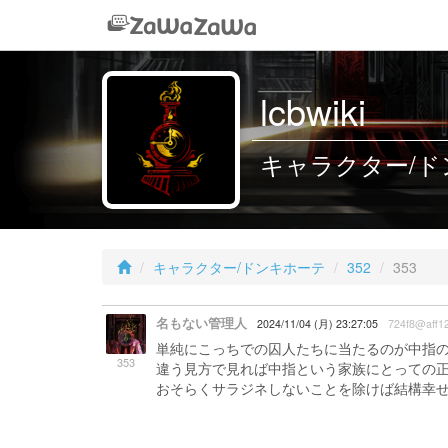
lcbwiki
キャラクター/ドン
キャラクター/ドンキホーテ
352
353
名もない管理人
2024/11/04 (月) 23:27:05
724f8@aff1
単純にこっちでの囚人たちに当たるのが中指
353
違う見方で見れば中指という家族にとっての
おそらくサラジネしないことを除けば結構幸