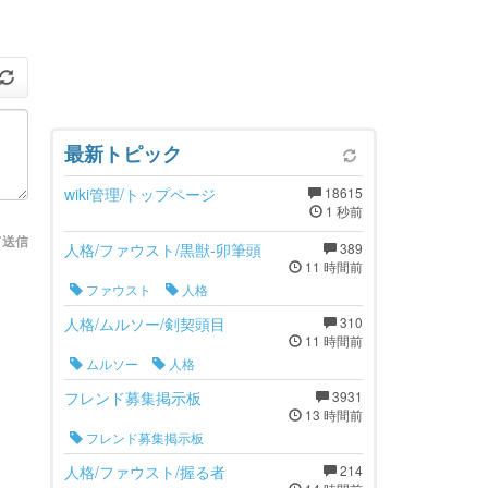
最新トピック
wiki管理/トップページ
18615
1 秒前
て送信
人格/ファウスト/黒獣-卯筆頭
389
11 時間前
ファウスト
人格
人格/ムルソー/剣契頭目
310
11 時間前
ムルソー
人格
フレンド募集掲示板
3931
13 時間前
フレンド募集掲示板
人格/ファウスト/握る者
214