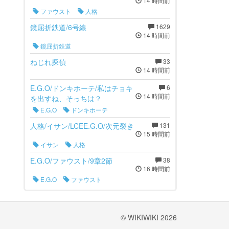
14 時間前
ファウスト
人格
鏡屈折鉄道/6号線
1629
14 時間前
鏡屈折鉄道
ねじれ探偵
33
14 時間前
E.G.O/ドンキホーテ/私はチョキ
6
14 時間前
を出すね、そっちは？
E.G.O
ドンキホーテ
人格/イサン/LCEE.G.O/次元裂き
131
15 時間前
イサン
人格
E.G.O/ファウスト/9章2節
38
16 時間前
E.G.O
ファウスト
© WIKIWIKI 2026