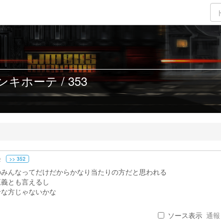
キホーテ / 353
>> 352
2
のみんなってだけだからかなり当たりの方だと思われる
正義とも言えるし
せな方じゃないかな
ソース表示
通報 .