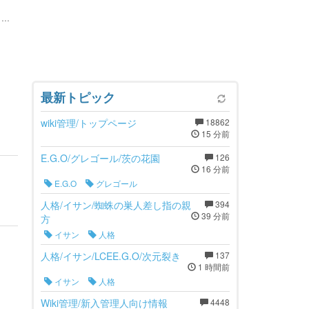
..
最新トピック
wiki管理/トップページ
18862
15 分前
E.G.O/グレゴール/茨の花園
126
16 分前
E.G.O
グレゴール
人格/イサン/蜘蛛の巣人差し指の親
394
39 分前
方
イサン
人格
人格/イサン/LCEE.G.O/次元裂き
137
1 時間前
イサン
人格
Wiki管理/新入管理人向け情報
4448