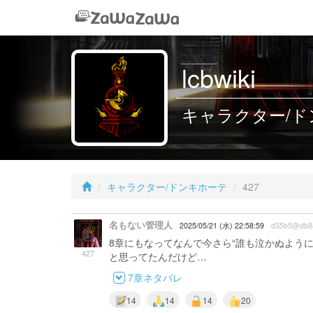
lcbwiki
キャラクター/ドン
キャラクター/ドンキホーテ
427
名もない管理人
2025/05/21 (水) 22:58:59
d35b5@db8
8章にもなってなんで今さら“誰も泣かぬように”
427
と思ってたんだけど…
7章ネタバレ
14
14
14
20