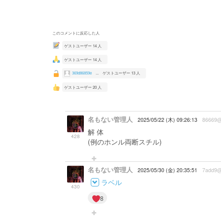
このコメントに反応した人
ゲストユーザー 14 人
ゲストユーザー 14 人
369d86859e
...
ゲストユーザー 13 人
ゲストユーザー 20 人
名もない管理人
2025/05/22 (木) 09:26:13
86669
解 体
428
(例のホンル両断スチル)
名もない管理人
2025/05/30 (金) 20:35:51
7add9@
ラベル
430
8