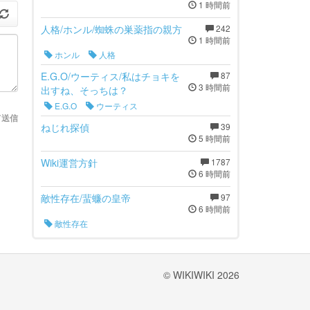
1 時間前
人格/ホンル/蜘蛛の巣薬指の親方
242
1 時間前
ホンル
人格
E.G.O/ウーティス/私はチョキを
87
3 時間前
出すね、そっちは？
E.G.O
ウーティス
て送信
ねじれ探偵
39
5 時間前
Wiki運営方針
1787
6 時間前
敵性存在/蜚蠊の皇帝
97
6 時間前
敵性存在
© WIKIWIKI 2026