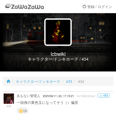
登録 / ログイン
lcbwiki
キャラクター/ドンキホーテ / 434
キャラクター/ドンキホーテ
433
434
名もない管理人
>> 433
2025/06/11 (水) 17:19:21
5e138@304ad
一頭身の黄色玉になってそう（）偏見
434
13