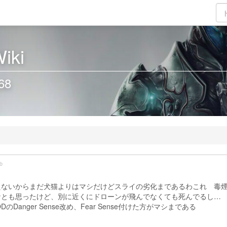
iki
68
b
えないからまだ犬猫よりはマシだけどスライの劣化まであるわこれ 毒
なとも思ったけど、別に近くにドローンが飛んでなくても死んでるし…
anger Sense改め、Fear Sense付けた方がマシまである