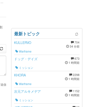
..
割
最新トピック
KULLERVO
704
34 分前
Warframe
ドッグ・デイズ
673
1 時間前
ミッション
KHORA
2298
1 時間前
Warframe
て送信
次元アルキメデア
1152
1 時間前
ミッション