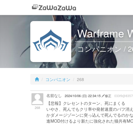
Warframe W
コンパニオン / 2
コンパニオン
268
名前なし
2024/10/06 (日) 22:34:15
修正
033f9@8357
【悲報】クレセントのターン、死にまくる
268
いやさ、死んでもクリ率や発射速度のバフ消
かダメージゾーンに突っ込んで死んでるのか
進MOD付けるより新たに強化された猫共有MODのD