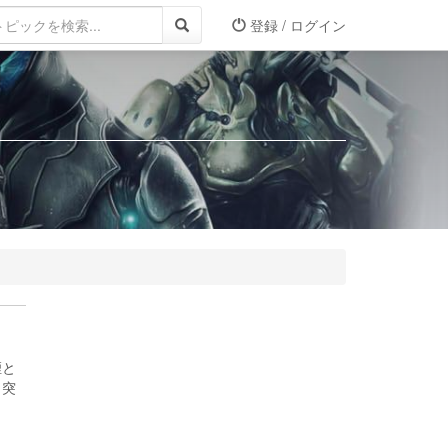
登録 / ログイン
煙と
 突