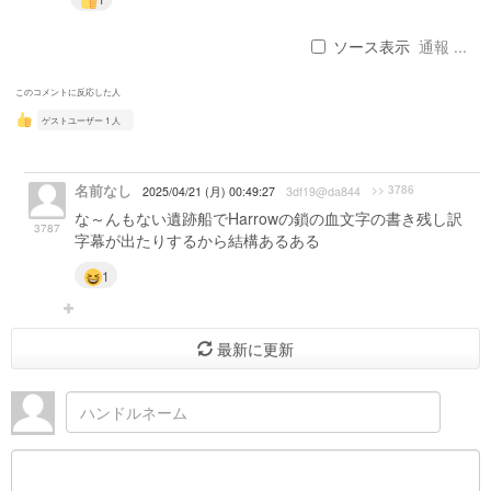
ソース表示
通報 ...
このコメントに反応した人
ゲストユーザー 1 人
名前なし
>> 3786
2025/04/21 (月) 00:49:27
3df19@da844
な～んもない遺跡船でHarrowの鎖の血文字の書き残し訳
3787
字幕が出たりするから結構あるある
1
最新に更新