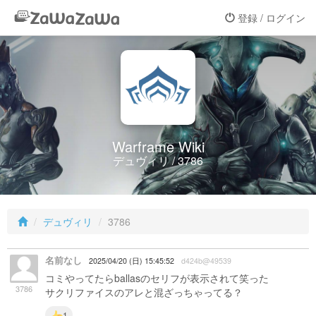
登録 / ログイン
Warframe Wiki
デュヴィリ / 3786
デュヴィリ
3786
名前なし
2025/04/20 (日) 15:45:52
d424b@49539
コミやってたらballasのセリフが表示されて笑った
3786
サクリファイスのアレと混ざっちゃってる？
1