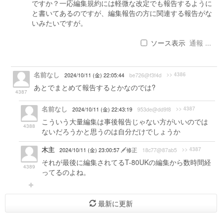
ですか？一応編集規約には軽微な改定でも報告するように
と書いてあるのですが、編集報告の方に関連する報告がな
いみたいですが。
ソース表示
通報 ...
名前なし
>> 4386
2024/10/11 (金) 22:05:44
be726@f3f4d
あとでまとめて報告するとかなのでは?
4387
名前なし
>> 4387
2024/10/11 (金) 22:43:19
953de@dd9f8
こういう大量編集は事後報告じゃない方がいいのでは
4388
ないだろうかと思うのは自分だけでしょうか
木主
>> 4387
2024/10/11 (金) 23:00:57
修正
18c77@87ab5
それが最後に編集されてるT-80UKの編集から数時間経
4389
ってるのよね。
最新に更新