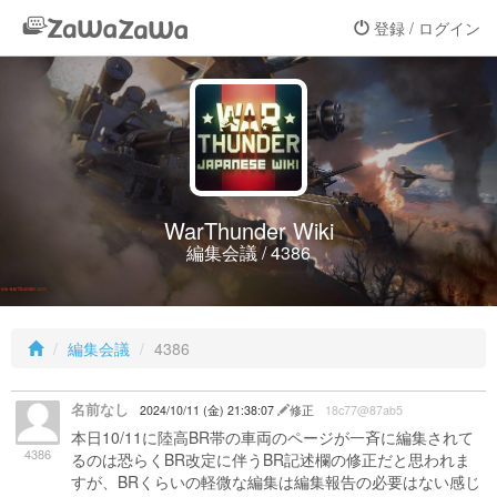
登録 / ログイン
WarThunder Wiki
編集会議 / 4386
編集会議
4386
名前なし
2024/10/11 (金) 21:38:07
修正
18c77@87ab5
本日10/11に陸高BR帯の車両のページが一斉に編集されて
4386
るのは恐らくBR改定に伴うBR記述欄の修正だと思われま
すが、BRくらいの軽微な編集は編集報告の必要はない感じ