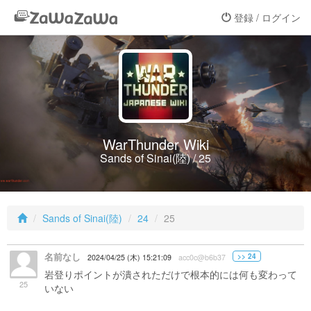
登録 / ログイン
WarThunder Wiki
Sands of Sinai(陸) / 25
Sands of Sinai(陸)
24
25
名前なし
>> 24
2024/04/25 (木) 15:21:09
acc0c@b6b37
岩登りポイントが潰されただけで根本的には何も変わって
25
いない