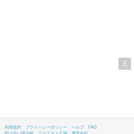
togg
navi
利用規約
プライバシーポリシー
ヘルプ
FAQ
助け合い掲示板
リクエスト広場
運営会社