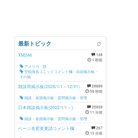
最新トピック
XM246
148
1 秒前
アメリカ 陸
空陸海各ユニットコメント欄・自由掲示板・
その他
雑談用掲示板(2026/1/1～12/31)
28889
59 秒前
雑談・各国掲示板・質問掲示板・管理
日本雑談掲示板(2022/1/1～)
25939
11 分前
雑談・各国掲示板・質問掲示板・管理
ページ名変更要請コメント欄
267
13 分前