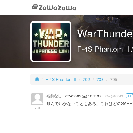
WarThunder
F-4S Phantom II 
F-4S Phantom II
702
703
705
名前なし
>> 
2024/08/09 (金) 12:03:38
ff05a@69949
飛んでいかないこともある。これはどのSAR
705