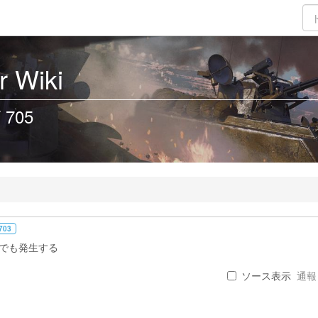
 Wiki
/ 705
703
Hでも発生する
ソース表示
通報 .