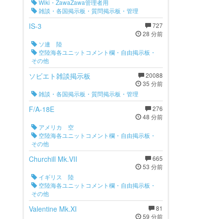
Wiki・ZawaZawa管理者用
雑談・各国掲示板・質問掲示板・管理
IS-3
727
28 分前
ソ連 陸
空陸海各ユニットコメント欄・自由掲示板・
その他
ソビエト雑談掲示板
20088
35 分前
雑談・各国掲示板・質問掲示板・管理
F/A-18E
276
48 分前
アメリカ 空
空陸海各ユニットコメント欄・自由掲示板・
その他
Churchill Mk.VII
665
53 分前
イギリス 陸
空陸海各ユニットコメント欄・自由掲示板・
その他
Valentine Mk.XI
81
59 分前