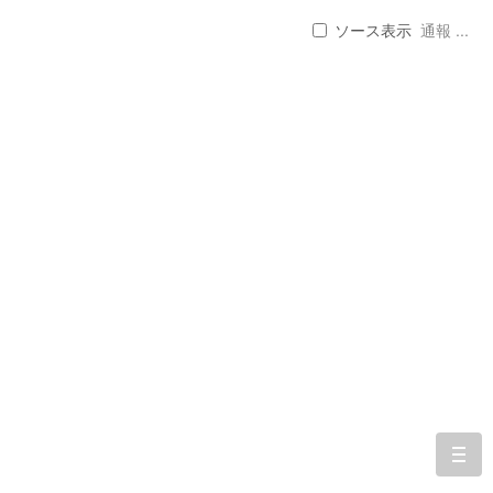
ソース表示
通報 ...
togg
navi