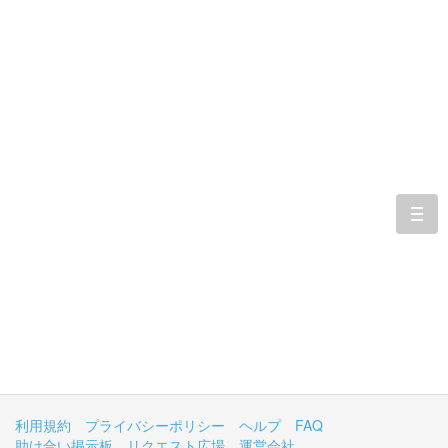
togg
navi
利用規約
プライバシーポリシー
ヘルプ
FAQ
助け合い掲示板
リクエスト広場
運営会社