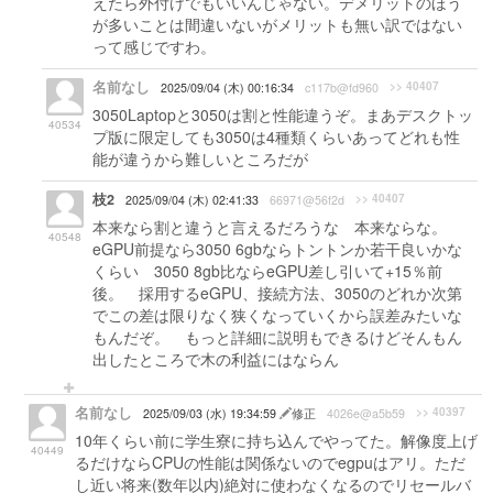
えたら外付けでもいいんじゃない。デメリットのほう
が多いことは間違いないがメリットも無い訳ではない
って感じですわ。
名前なし
>> 40407
2025/09/04 (木) 00:16:34
c117b@fd960
3050Laptopと3050は割と性能違うぞ。まあデスクトッ
40534
プ版に限定しても3050は4種類くらいあってどれも性
能が違うから難しいところだが
枝2
>> 40407
2025/09/04 (木) 02:41:33
66971@56f2d
本来なら割と違うと言えるだろうな 本来ならな。
40548
eGPU前提なら3050 6gbならトントンか若干良いかな
くらい 3050 8gb比ならeGPU差し引いて+15％前
後。 採用するeGPU、接続方法、3050のどれか次第
でこの差は限りなく狭くなっていくから誤差みたいな
もんだぞ。 もっと詳細に説明もできるけどそんもん
出したところで木の利益にはならん
名前なし
>> 40397
2025/09/03 (水) 19:34:59
修正
4026e@a5b59
10年くらい前に学生寮に持ち込んでやってた。解像度上げ
40449
るだけならCPUの性能は関係ないのでegpuはアリ。ただ
し近い将来(数年以内)絶対に使わなくなるのでリセールバ