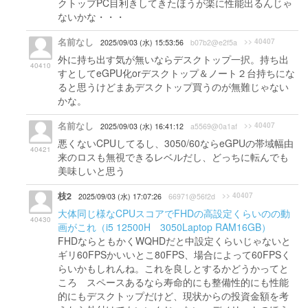
クトップPC目利きしてきたほうが楽に性能出るんじゃ
ないかな・・・
名前なし
>> 40407
2025/09/03 (水) 15:53:56
b07b2@e2f5a
外に持ち出す気が無いならデスクトップ一択。持ち出
40410
すとしてeGPU化orデスクトップ＆ノート２台持ちにな
ると思うけどまあデスクトップ買うのが無難じゃない
かな。
名前なし
>> 40407
2025/09/03 (水) 16:41:12
a5569@0a1af
悪くないCPUしてるし、3050/60ならeGPUの帯域幅由
40421
来のロスも無視できるレベルだし、どっちに転んでも
美味しいと思う
枝2
>> 40407
2025/09/03 (水) 17:07:26
66971@56f2d
大体同じ様なCPUスコアでFHDの高設定くらいのの動
40430
画がこれ（i5 12500H 3050Laptop RAM16GB）
FHDならともかくWQHDだと中設定くらいじゃないと
ギリ60FPSかいいとこ80FPS、場合によって60FPSく
らいかもしれんね。これを良しとするかどうかってと
ころ スペースあるなら寿命的にも整備性的にも性能
的にもデスクトップだけど、現状からの投資金額を考