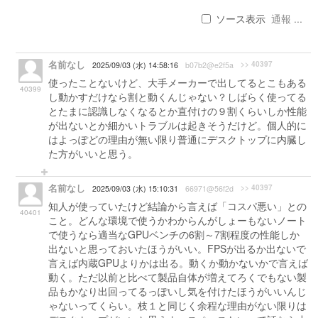
ソース表示
通報 ...
名前なし
>> 40397
2025/09/03 (水) 14:58:16
b07b2@e2f5a
使ったことないけど、大手メーカーで出してるとこもある
40399
し動かすだけなら割と動くんじゃない？しばらく使ってる
とたまに認識しなくなるとか直付けの９割くらいしか性能
が出ないとか細かいトラブルは起きそうだけど。個人的に
はよっぽどの理由が無い限り普通にデスクトップに内臓し
た方がいいと思う。
名前なし
>> 40397
2025/09/03 (水) 15:10:31
66971@56f2d
知人が使っていたけど結論から言えば「コスパ悪い」との
40401
こと。どんな環境で使うかわからんがしょーもないノート
で使うなら適当なGPUベンチの6割～7割程度の性能しか
出ないと思っておいたほうがいい。FPSが出るか出ないで
言えば内蔵GPUよりかは出る。動くか動かないかで言えば
動く。ただ以前と比べて製品自体が増えてろくでもない製
品もかなり出回ってるっぽいし気を付けたほうがいいんじ
ゃないってくらい。枝１と同じく余程な理由がない限りは