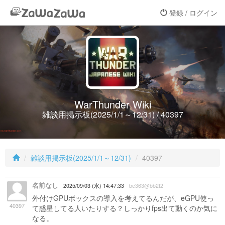
登録 / ログイン
WarThunder Wiki
雑談用掲示板(2025/1/1～12/31) / 40397
雑談用掲示板(2025/1/1～12/31)
40397
名前なし
2025/09/03 (水) 14:47:33
be363@bb2f2
外付けGPUボックスの導入を考えてるんだが、eGPU使っ
40397
て惑星してる人いたりする？しっかりfps出て動くのか気に
なる。