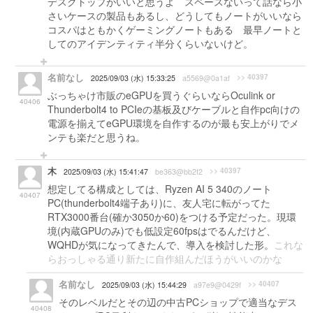
デスクトップがいいと思うよ スペースないって話なら小
さいケースの製品もあるし、どうしてもノートがいいなら
コスパはともかくゲーミングノートもある 最早ノートと
してのアイデンティティ半分くらいないけど。
名前なし
>> 40397
2025/09/03 (水) 15:33:25
a5569@0a1af
ぶっちゃけ市販のeGPUを買うぐらいならOculink or
40406
Thunderbolt4 to PCIeの基板及びケーブルと自作pc向けの
電源を揃えてeGPU環境を自作するのが最も安上がりでメ
ンテも楽だと思うね。
木
>> 40397
2025/09/03 (水) 15:41:47
be363@bb2f2
想定してる構成としては、Ryzen AI 5 340のノート
40407
PC(thunderbolt4端子あり)に、友人宅に転がってた
RTX3000番台(確か3050か60)をつける予定だった。現環
境(内蔵GPUのみ)でも低設定60fpsはでるんだけど、
WQHDが気になってきたんで、導入を検討した形。
これな
らおっしゃる通り新たに自作組んだほうがいいのかな
名前なし
>> 40407
2025/09/03 (水) 15:44:29
a97e9@0429f
そのレベルだとその辺の中古PCショップで適当なデス
40408