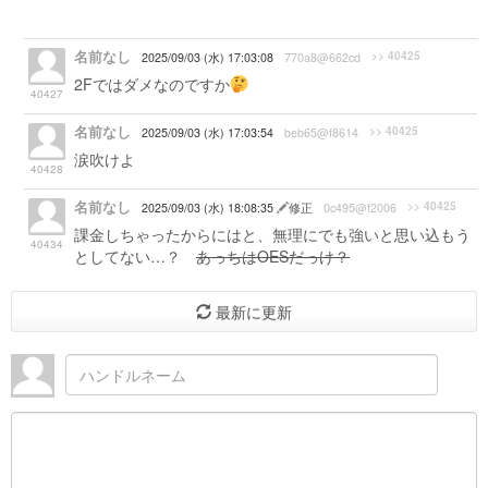
名前なし
>> 40425
2025/09/03 (水) 17:03:08
770a8@662cd
2Fではダメなのですか
40427
名前なし
>> 40425
2025/09/03 (水) 17:03:54
beb65@f8614
涙吹けよ
40428
名前なし
>> 40425
2025/09/03 (水) 18:08:35
修正
0c495@f2006
課金しちゃったからにはと、無理にでも強いと思い込もう
40434
としてない…？
あっちはOESだっけ？
最新に更新