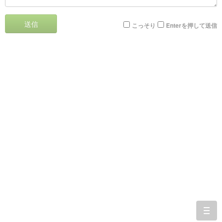
送信
こっそり
Enterを押して送信
togg