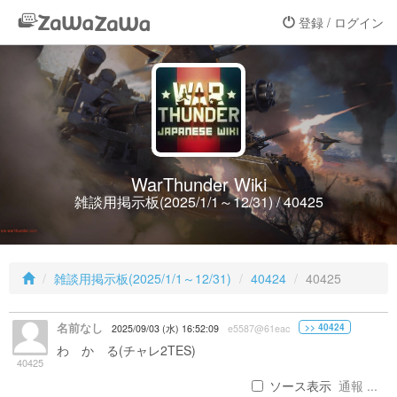
登録 / ログイン
WarThunder Wiki
雑談用掲示板(2025/1/1～12/31) / 40425
雑談用掲示板(2025/1/1～12/31)
40424
40425
名前なし
>> 40424
2025/09/03 (水) 16:52:09
e5587@61eac
わ か る(チャレ2TES)
40425
ソース表示
通報 ...