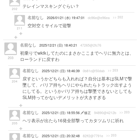
テレインマスキングぐらい？
202
名前なし
>> 202
2026/01/21 (水) 19:47:01
dc96e@e96ea
空対空ミサイルで迎撃
211
名前なし
2025/12/21 (日) 18:40:21
47265@2fc76
初乗りでwktkしてたのにまさかここまでヘリに無力とは、
203
ローランドに戻すわ
名前なし
>> 203
2025/12/21 (日) 18:46:39
0b81c@50dab
戻すというかどちらも入れれば？自分は基本はSLMで撃
204
墜して、バリア持ちヘリにやられたらトラック出すよう
にしてる。というかバリア持ちは撃墜できないとしても
SLM持ってかないデメリットが大きすぎる
名前なし
>> 203
2025/12/21 (日) 18:55:56
修正
94890@4212b
ヘリ表示が出たら16発全部撃ってカタツムリに祈れ
205
名前なし
>> 203
2025/12/21 (日) 20:32:48
82ff2@7791e