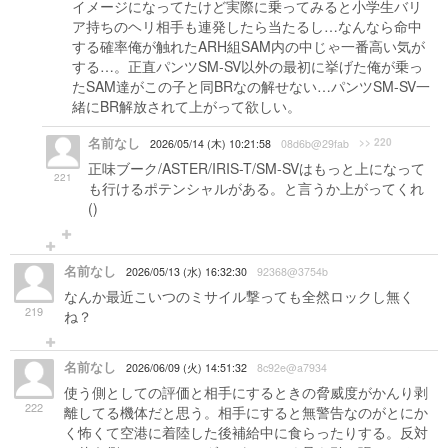
イメージになってたけど実際に乗ってみると小学生バリ
ア持ちのヘリ相手も連発したら当たるし…なんなら命中
する確率俺が触れたARH組SAM内の中じゃ一番高い気が
する…。正直パンツSM-SV以外の最初に挙げた俺が乗っ
たSAM達がこの子と同BRなの解せない…パンツSM-SV一
緒にBR解放されて上がって欲しい。
名前なし
>> 220
2026/05/14 (木) 10:21:58
08d6b@29fab
正味ブーク/ASTER/IRIS-T/SM-SVはもっと上になって
221
も行けるポテンシャルがある。と言うか上がってくれ
()
名前なし
2026/05/13 (水) 16:32:30
92368@3754b
なんか最近こいつのミサイル撃っても全然ロックし無く
219
ね？
名前なし
2026/06/09 (火) 14:51:32
8c92e@a7934
使う側としての評価と相手にするときの脅威度がかんり剥
222
離してる機体だと思う。相手にすると無警告なのがとにか
く怖くて空港に着陸した後補給中に食らったりする。反対