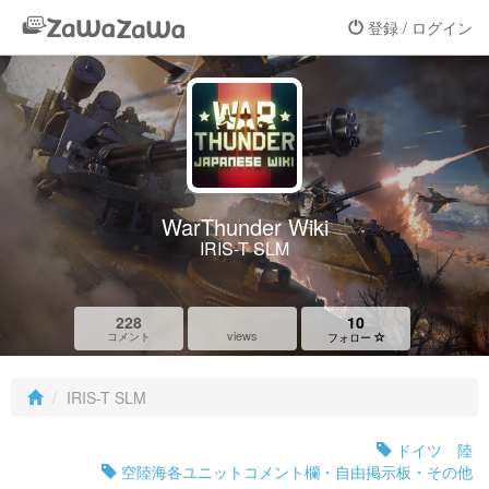
登録 / ログイン
WarThunder Wiki
IRIS-T SLM
228
10
views
コメント
フォロー
IRIS-T SLM
ドイツ 陸
空陸海各ユニットコメント欄・自由掲示板・その他