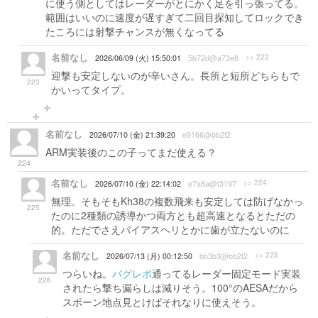
に使う側としてはレーダーがとにかく足を引っ張ってる。
範囲はいいのに速度が遅すぎて二回目探知してロックでき
たころには射撃チャンスが無くなってる
名前なし
>> 222
2026/06/09 (火) 15:50:01
5b72d@a73e8
迎撃も安定しないのが辛いさん。長所と短所どちらもで
223
かいってタイプ。
名前なし
2026/07/10 (金) 21:39:20
e9166@bb2f2
ARM実装後のこの子ってまだ使える？
224
名前なし
>> 224
2026/07/10 (金) 22:14:02
e7a6a@f3197
無理。そもそもKh38の複数飛来も安定しては防げなかっ
225
たのに2種類の誘導かつ両方とも超高速となるとただの
的。ただでさえバイアスヘリとかに歯が立たないのに
名前なし
>> 225
2026/07/13 (月) 00:12:50
bb3b3@bb2f2
つらいね。
バグレポ
通ってるレーダー固定モード実装
226
されたら撃ち漏らしは減りそう。100°のAESAだから
スポーン地点見とけばそれなりに使えそう。