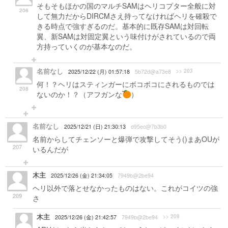
そもそもほかの国のマルチSAMはヘリコプター全般に対
206
して無力だからDIRCMさえ持ってなければヘリを確殺で
きる時点で強すぎるのだ。基本的に既存SAMは対回転
翼、新SAMは対固定翼という味付けがされているので両
方持っていくのが基本なのだ。
名前なし
>> 203
2025/12/22 (月) 01:57:18
5b72d@a73e8
何！？ヘリはスティンガーにボコボコにされるものでは
208
ないのか！？（アフガンな
）
名前なし
2025/12/21 (日) 21:30:13
d95ec@7b3b0
名前からしてチェンソーと爆弾で攻撃してそう()まあOUが
207
いるんだが
木主
2025/12/26 (金) 21:34:05
7949b@2be94
ヘリ以外で落とせなかったものはない。これがコイツの強
209
さ
木主
>> 209
2025/12/26 (金) 21:42:57
7949b@2be94