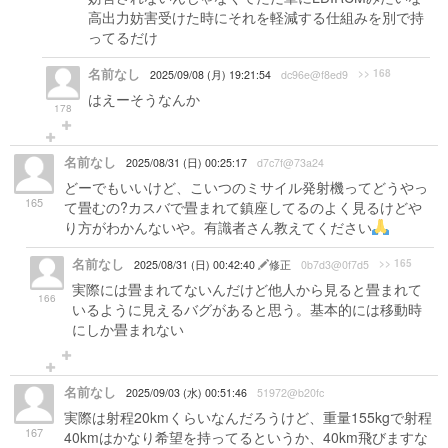
高出力妨害受けた時にそれを軽減する仕組みを別で持
ってるだけ
名前なし
>> 168
2025/09/08 (月) 19:21:54
dc96e@f8ed9
はえーそうなんか
178
名前なし
2025/08/31 (日) 00:25:17
d7c7f@73a24
どーでもいいけど、こいつのミサイル発射機ってどうやっ
165
て畳むの?カスバで畳まれて鎮座してるのよく見るけどや
り方がわかんないや。有識者さん教えてください
名前なし
>> 165
2025/08/31 (日) 00:42:40
修正
0b7d3@0f7d5
実際には畳まれてないんだけど他人から見ると畳まれて
166
いるように見えるバグがあると思う。基本的には移動時
にしか畳まれない
名前なし
2025/09/03 (水) 00:51:46
51972@b20fc
実際は射程20kmくらいなんだろうけど、重量155kgで射程
167
40kmはかなり希望を持ってるというか、40km飛びますな