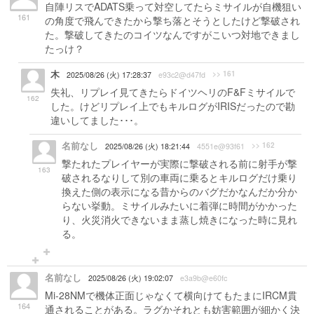
自陣リスでADATS乗って対空してたらミサイルが自機狙い
161
の角度で飛んできたから撃ち落とそうとしたけど撃破され
た。撃破してきたのコイツなんですがこいつ対地できまし
たっけ？
木
>> 161
2025/08/26 (火) 17:28:37
e93c2@d47fd
失礼、リプレイ見てきたらドイツヘリのF&Fミサイルで
162
した。けどリプレイ上でもキルログがIRISだったので勘
違いしてました･･･。
名前なし
>> 162
2025/08/26 (火) 18:21:44
4551e@93f61
撃たれたプレイヤーが実際に撃破される前に射手が撃
163
破されるなりして別の車両に乗るとキルログだけ乗り
換えた側の表示になる昔からのバグだかなんだか分か
らない挙動。ミサイルみたいに着弾に時間がかかった
り、火災消火できないまま蒸し焼きになった時に見れ
る。
名前なし
2025/08/26 (火) 19:02:07
e3a9b@e60fc
Mi-28NMで機体正面じゃなくて横向けてもたまにIRCM貫
164
通されることがある。ラグかそれとも妨害範囲が細かく決