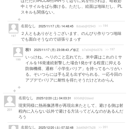
はただのIRCCM付IRHって辺りに気を付ければ、暗殺必
中ミサイルをばら撒ける。ただし、絵面は地味だし、PL
スキルも関係ない。
名前なし
>> 194
2025/11/17 (月) 14:48:45
8cbab@f2943
２人ともありがとうございます、のんびり作りつつ地味
197
でも面白そうなので頑張りまっす
枝1
>> 197
2025/11/17 (月) 23:08:43
修正
b7a04@6d376
いっけね。ヘリのこと忘れてた。米中露はこれのミサ
199
イルを16発連続射撃した場合1発かする程度に抑える
防御機構、通称「小学生バリア」を持ってるヘリがい
る。そいつらには手も足も出ずやられる。一応今回の
アプデでバリアに耐性を得たそうだけどわからん
名前なし
2025/12/20 (土) 04:03:31
600df@2daed
現実同様に熱画像誘導が再現出来たとして、避ける側は射
201
程内に入らない以外で避ける方法ってどんなのがあるんだ
ろう
名前なし
>> 201
2025/12/20 (土) 07:32:48
3cb69@f7b28