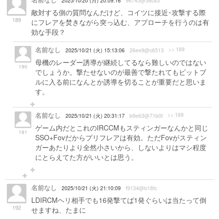
名前なし
2025/10/20 (月) 20:09:16
96745@38c83
敵対する側の質問なんだけど、コイツに接近･攻撃する際
189
にフレアを焚きながら突っ込む、アプローチを行うのは有
効な手段？
名前なし
>> 189
2025/10/21 (火) 15:13:06
26ee9@c6513
母機のレーダー誘導が継続してるなら難しいのではない
190
でしょうか。撃たせないのが最善で撃たれてもピットブ
ルに入る前になんとか誘導を切ることが重要だと思いま
す。
名前なし
>> 189
2025/10/21 (火) 20:31:17
b9e63@71b0f
ゲーム内だとこれのIRCCMもスティンガーなんかと同じ
191
SSO+Fovだからプリフレアは有効。ただFovがスティン
ガーあたりより全然小さいから、しないよりはマシ程度
にとらえてた方がいいとは思う。
名前なし
2025/10/21 (火) 21:10:09
f9134@b18fc
LDIRCMヘリ相手でも16発撃てば1発ぐらいは当たって倒
192
せますね、たまに