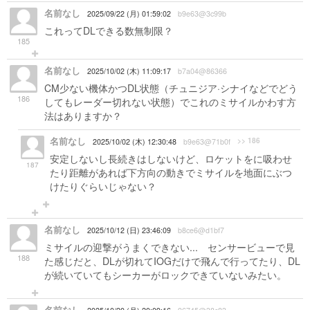
名前なし
2025/09/22 (月) 01:59:02
b9e63@3c99b
これってDLできる数無制限？
185
名前なし
2025/10/02 (木) 11:09:17
b7a04@86366
CM少ない機体かつDL状態（チュニジア·シナイなどでどう
186
してもレーダー切れない状態）でこれのミサイルかわす方
法はありますか？
名前なし
>> 186
2025/10/02 (木) 12:30:48
b9e63@71b0f
安定しないし長続きはしないけど、ロケットをに吸わせ
187
たり距離があれば下方向の動きでミサイルを地面にぶつ
けたりぐらいじゃない？
名前なし
2025/10/12 (日) 23:46:09
b8ce6@d1bf7
ミサイルの迎撃がうまくできない... センサービューで見
188
た感じだと、DLが切れてIOGだけで飛んで行ってたり、DL
が続いていてもシーカーがロックできていないみたい。