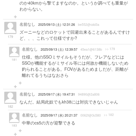
のか40kmから撃てますなのか。というか調べても重量が
わからない。
名前なし
2025/09/13 (土) 12:31:26
be552@cdd3a
ズーニーなどのロケットで回避出来ることがあるんですけ
179
ど、、、これって仕様ですか?
名前なし
>> 179
2025/09/13 (土) 12:39:57
45ea1@6138b
仕様。他のSSOミサイルもそうだが、フレアなどには
181
SSOが機能するがミサイル等には何故か機能しないため
釣られることがある。FOVがあるためましだが、距離が
離れてるうちはなおさら
名前なし
2025/09/17 (水) 19:47:31
94890@2a806
なんだ。結局此奴でもkh38には対抗できないじゃん
182
名前なし
>> 182
2025/09/17 (水) 20:21:37
0062f@3c580
中華のcs5の方が迎撃できる
183