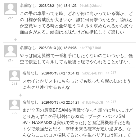
名前なし
2026/03/21 (土) 13:41:23
91cb8@2daed
この手の車乗ってる時、どれが何に向かっている弾か、ど
215
の目標が脅威度が大きいか、誰に何発撃つかとか、陸戦と
か空戦やってる時と全然違うスキルを求められるから変な
面白さがある。絵面は地味だけど結構忙しくて楽しい
名前なし
2026/05/13 (水) 13:24:38
a4d77@71b0f
やっぱ固定翼機で一番相手にしたくないのこいつかも。低
217
空で接近してキルしても最後っ屁でやられることが多い。
名前なし
>> 217
2026/05/13 (水) 13:54:12
5d320@fc191
スホイとかリストにちらっとでも映ったら親の仇のよう
218
に右クリ連打するもんな
名前なし
>> 217
2026/05/13 (水) 22:34:21
d18d8@a5c3f
まだ全国の最高BRSAMを実戦で使った訳では無い…けど
220
とりあえずこの子以外にも03式・ブーク・パンツSM-
SV・NASAMS3は実戦で乗ったけど固定翼機相手だと断
トツで最強だと思う…撃墜出来る確率が違い過ぎる。な
んならここのコメ欄見てると小学生バリアには無力…て