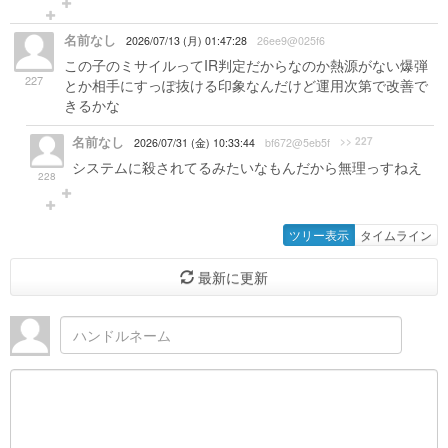
名前なし
2026/07/13 (月) 01:47:28
26ee9@025f6
この子のミサイルってIR判定だからなのか熱源がない爆弾
227
とか相手にすっぽ抜ける印象なんだけど運用次第で改善で
きるかな
名前なし
>> 227
2026/07/31 (金) 10:33:44
bf672@5eb5f
システムに殺されてるみたいなもんだから無理っすねえ
228
ツリー表示
タイムライン
最新に更新