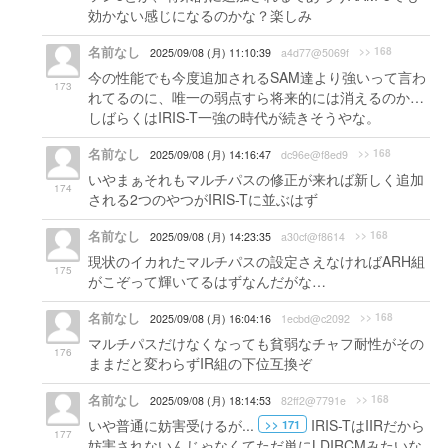
効かない感じになるのかな？楽しみ
名前なし
>> 168
2025/09/08 (月) 11:10:39
a4d77@5069f
今の性能でも今度追加されるSAM達より強いって言わ
173
れてるのに、唯一の弱点すら将来的には消えるのか…
しばらくはIRIS-T一強の時代が続きそうやな。
名前なし
>> 168
2025/09/08 (月) 14:16:47
dc96e@f8ed9
いやまぁそれもマルチパスの修正が来れば新しく追加
174
される2つのやつがIRIS-Tに並ぶはず
名前なし
>> 168
2025/09/08 (月) 14:23:35
a30cf@f8614
現状のイカれたマルチパスの設定さえなければARH組
175
がこぞって輝いてるはずなんだがな…
名前なし
>> 168
2025/09/08 (月) 16:04:16
1ecbd@c2092
マルチパスだけなくなっても貧弱なチャフ耐性がその
176
ままだと変わらずIR組の下位互換ぞ
名前なし
>> 168
2025/09/08 (月) 18:14:53
82ff2@7791e
いや普通に妨害受けるが...
IRIS-TはIIRだから
>> 171
177
妨害されないんじゃなくてただ単にLDIRCMみたいな