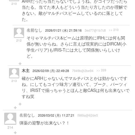
ARHだったら当たらないでしょうね。がコイツだったら
210
当たる。当てた本人もどういう当たり方したのか理解で
きない。敵がマルチパスビームしているのに落として
た。
名前なし
>> 210
2026/01/21 (水) 21:59:16
3ed77@1b7c8
そりゃマルチパス&ビームは原理的にIRHには何も関
212
係が無いからね。さらに言えば現実的にはDIRCM(小
学生バリア)もIRIS-Tには大して関係無いらしいけ
ど。
木主
>> 209
2026/02/09 (月) 22:49:28
7949b@2be94
確かにARHじゃないんでマルチパスとかは効かないです
213
ね。にしてもコイツ味方ソ連引いて、ブーク、パーツィ
リ、IRISTで揃っちゃうとほんと敵CASは何も出来ないで
すね笑
名前なし
2026/03/02 (月) 11:27:21
f989a@62de5
弾薬の迎撃が出来ない？！
214