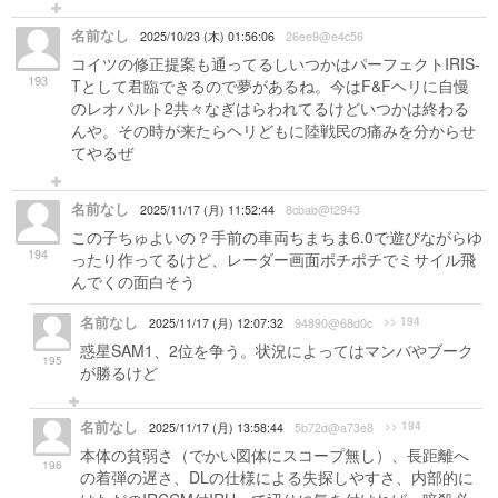
名前なし
2025/10/23 (木) 01:56:06
26ee9@e4c56
コイツの修正提案も通ってるしいつかはパーフェクトIRIS-
193
Tとして君臨できるので夢があるね。今はF&Fヘリに自慢
のレオパルト2共々なぎはらわれてるけどいつかは終わる
んや。その時が来たらヘリどもに陸戦民の痛みを分からせ
てやるぜ
名前なし
2025/11/17 (月) 11:52:44
8cbab@f2943
この子ちゅよいの？手前の車両ちまちま6.0で遊びながらゆ
194
ったり作ってるけど、レーダー画面ポチポチでミサイル飛
んでくの面白そう
名前なし
>> 194
2025/11/17 (月) 12:07:32
94890@68d0c
惑星SAM1、2位を争う。状況によってはマンバやブーク
195
が勝るけど
名前なし
>> 194
2025/11/17 (月) 13:58:44
5b72d@a73e8
本体の貧弱さ（でかい図体にスコープ無し）、長距離へ
196
の着弾の遅さ、DLの仕様による失探しやすさ、内部的に