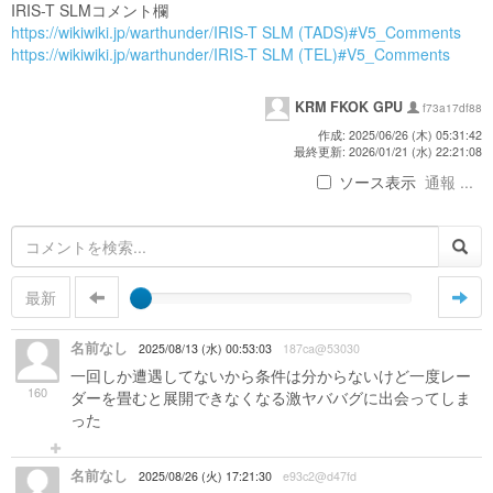
IRIS-T SLMコメント欄
https://wikiwiki.jp/warthunder/IRIS-T SLM (TADS)#V5_Comments
https://wikiwiki.jp/warthunder/IRIS-T SLM (TEL)#V5_Comments
KRM FKOK GPU
f73a17df88
作成: 2025/06/26 (木) 05:31:42
最終更新: 2026/01/21 (水) 22:21:08
ソース表示
通報 ...
最新
名前なし
2025/08/13 (水) 00:53:03
187ca@53030
一回しか遭遇してないから条件は分からないけど一度レー
160
ダーを畳むと展開できなくなる激ヤババグに出会ってしま
った
名前なし
2025/08/26 (火) 17:21:30
e93c2@d47fd