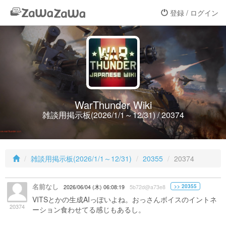
登録 / ログイン
WarThunder Wiki
雑談用掲示板(2026/1/1～12/31) / 20374
雑談用掲示板(2026/1/1～12/31)
20355
20374
名前なし
>> 20355
2026/06/04 (木) 06:08:19
5b72d@a73e8
VITSとかの生成AIっぽいよね。おっさんボイスのイントネ
20374
ーション食わせてる感じもあるし。