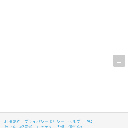
togg
navi
利用規約
プライバシーポリシー
ヘルプ
FAQ
助け合い掲示板
リクエスト広場
運営会社