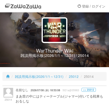
登録 / ログイン
WarThunder Wiki
雑談用掲示板(2026/1/1～12/31) / 25014
雑談用掲示板(2026/1/1～12/31)
25012
25014
名前なし
>> 25012
2026/07/08 (水) 18:53:08
5f21a@35983
まあ世の中にはティーテーブル(ジャマー)付いてる戦車も
25014
おるしな