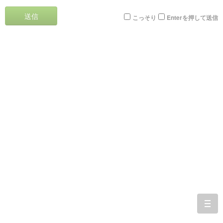
送信
こっそり
Enterを押して送信
togg
navi