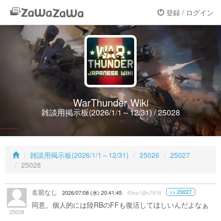
登録 / ログイン
WarThunder Wiki
雑談用掲示板(2026/1/1～12/31) / 25028
雑談用掲示板(2026/1/1～12/31)
25026
25027
25028
名前なし
>> 25027
2026/07/08 (水) 20:41:45
45ea1@c7816
同意。個人的には陸RBのFFも復活してほしいんだよなぁ
25028