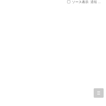
ソース表示
通報 ...
togg
navi