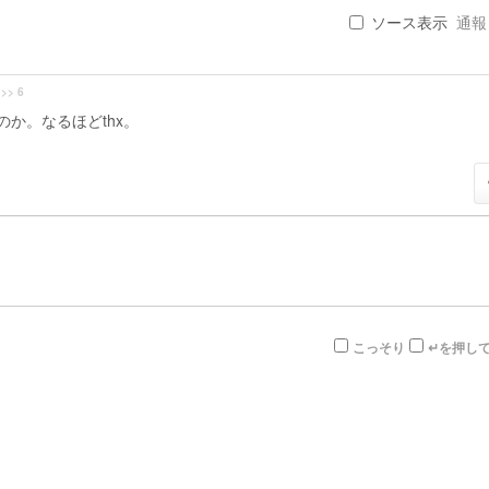
ソース表示
通報 .
>> 6
か。なるほどthx。
こっそり
↵を押し