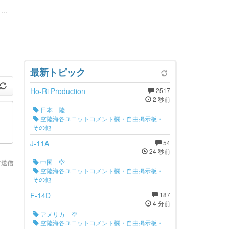
..
最新トピック
Ho-Ri Production
2517
2 秒前
日本 陸
空陸海各ユニットコメント欄・自由掲示板・
その他
J-11A
54
24 秒前
中国 空
て送信
空陸海各ユニットコメント欄・自由掲示板・
その他
F-14D
187
4 分前
アメリカ 空
空陸海各ユニットコメント欄・自由掲示板・