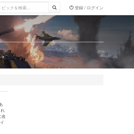
登録 / ログイン
あ
され
に改
タイ