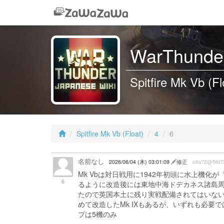
WarThunder
Spitfire Mk Vb (Fl
Spitfire Mk Vb (Float)
4
6
名前なし
2026/06/04 (木) 03:01:09
修正
c4a72@5fd7
Mk Vbは対日戦用に1942年初頭に水上機化が
6
るように改造後には東地中海ドデカネス諸島
たので英国本土に残り実戦配備されてはいない
めて改造したMk IXもあるが、いずれも必要
プは5機のみ