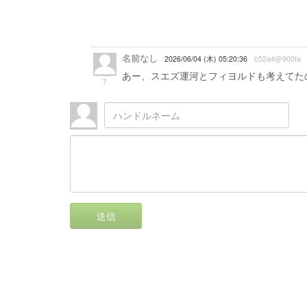
名前なし
2026/06/04 (木) 05:20:36
b52a4@900fa
あー、スエズ運河とフィヨルドも考えてたの
7
送信