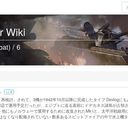
 Wiki
oat) / 6
>> 4
3
「再検討」されて、3機が1942年10月以降に完成したタイプ Devlogにも
周辺で運用予定だったが、エジプトに送る直前にドデカネス諸島が占領
 他にもノルウェーで運用するために改造されたMk Iと、太平洋戦線用
ではなくなり配備されていない 数多あるスピットファイアの中で水上機