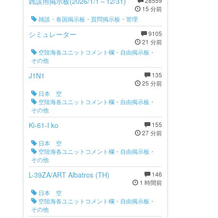
雑談用掲示板(2026/1/1～12/31)
28559
15 分前
雑談・各国掲示板・質問掲示板・管理
シミュレーター
9105
21 分前
空陸海各ユニットコメント欄・自由掲示板・
その他
J1N1
135
25 分前
日本 空
空陸海各ユニットコメント欄・自由掲示板・
その他
Ki-61-I ko
155
27 分前
日本 空
空陸海各ユニットコメント欄・自由掲示板・
その他
L-39ZA/ART Albatros (TH)
146
1 時間前
日本 空
空陸海各ユニットコメント欄・自由掲示板・
その他