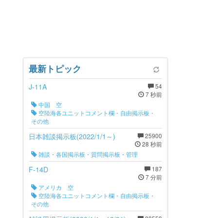
最新トピック
J-11A
54
7 秒前
中国 空
空陸海各ユニットコメント欄・自由掲示板・
その他
日本雑談掲示板(2022/1/1～)
25900
28 秒前
雑談・各国掲示板・質問掲示板・管理
F-14D
187
7 分前
アメリカ 空
空陸海各ユニットコメント欄・自由掲示板・
その他