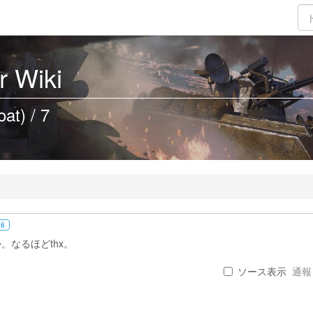
 Wiki
oat) / 7
 6
なるほどthx。
ソース表示
通報 .