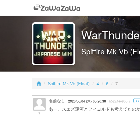
WarThunder
Spitfire Mk Vb (Fl
Spitfire Mk Vb (Float)
4
6
7
名前なし
>>
2026/06/04 (木) 05:20:36
b52a4@900fa
あー、スエズ運河とフィヨルドも考えてたのか。
7