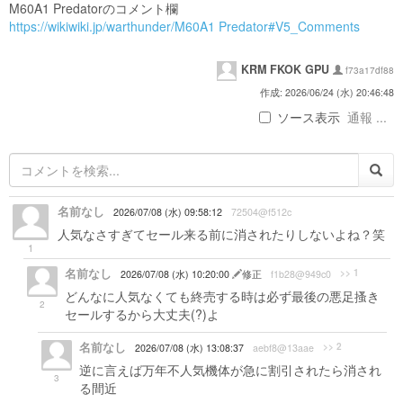
M60A1 Predatorのコメント欄
https://wikiwiki.jp/warthunder/M60A1 Predator#V5_Comments
KRM FKOK GPU
f73a17df88
作成: 2026/06/24 (水) 20:46:48
ソース表示
通報 ...
名前なし
2026/07/08 (水) 09:58:12
72504@f512c
人気なさすぎてセール来る前に消されたりしないよね？笑
1
名前なし
>> 1
2026/07/08 (水) 10:20:00
修正
f1b28@949c0
どんなに人気なくても終売する時は必ず最後の悪足搔き
2
セールするから大丈夫(?)よ
名前なし
>> 2
2026/07/08 (水) 13:08:37
aebf8@13aae
逆に言えば万年不人気機体が急に割引されたら消され
3
る間近