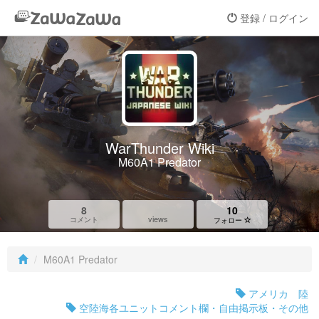
登録 / ログイン
WarThunder Wiki
M60A1 Predator
8
10
views
コメント
フォロー
M60A1 Predator
アメリカ 陸
空陸海各ユニットコメント欄・自由掲示板・その他