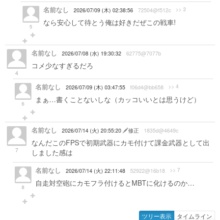
名前なし
>> 2
2026/07/09 (木) 02:38:56
72504@f512c
なら安心して待とう俺は好きだぜこの戦車!
5
名前なし
2026/07/08 (水) 19:30:32
62775@7077b
コメ少なすぎるだろ
4
名前なし
>> 4
2026/07/09 (木) 03:47:55
f06d4@bb658
まぁ…書くことないしな（カッコいいとは思うけど）
6
名前なし
2026/07/14 (火) 20:55:20
修正
1835d@4649c
なんだこのFPSで初期武器にカモ付けて課金武器として出
7
しました感は
名前なし
>> 7
2026/07/14 (火) 22:11:48
52922@16b18
自走対空砲にカモフラ付けるとMBTに化けるのか…
8
ツリー表示
タイムライン