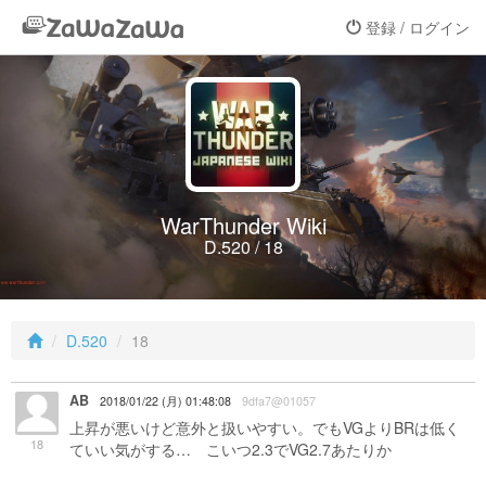
登録 / ログイン
WarThunder Wiki
D.520 / 18
D.520
18
AB
2018/01/22 (月) 01:48:08
9dfa7@01057
上昇が悪いけど意外と扱いやすい。でもVGよりBRは低く
18
ていい気がする… こいつ2.3でVG2.7あたりか