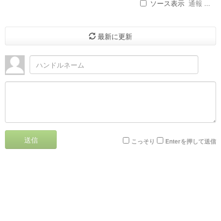
ソース表示
通報 ...
最新に更新
送信
こっそり
Enterを押して送信