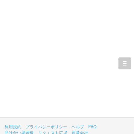
togg
navi
利用規約
プライバシーポリシー
ヘルプ
FAQ
助け合い掲示板
リクエスト広場
運営会社