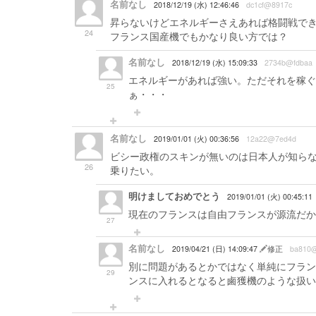
名前なし
2018/12/19 (水) 12:46:46
dc1cf@8917c
昇らないけどエネルギーさえあれば格闘戦で
24
フランス国産機でもかなり良い方では？
名前なし
2018/12/19 (水) 15:09:33
2734b@fdbaa
エネルギーがあれば強い。ただそれを稼ぐ
25
ぁ・・・
名前なし
2019/01/01 (火) 00:36:56
12a22@7ed4d
ビシー政権のスキンが無いのは日本人が知ら
26
乗りたい。
明けましておめでとう
2019/01/01 (火) 00:45:11
現在のフランスは自由フランスが源流だか
27
名前なし
2019/04/21 (日) 14:09:47
修正
ba810
別に問題があるとかではなく単純にフラン
29
ンスに入れるとなると鹵獲機のような扱い