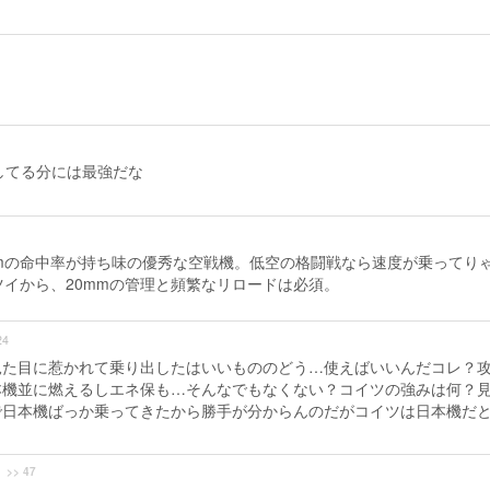
してる分には最強だな
mmの命中率が持ち味の優秀な空戦機。低空の格闘戦なら速度が乗ってり
ツイから、20mmの管理と頻繁なリロードは必須。
24
見た目に惹かれて乗り出したはいいもののどう…使えばいいんだコレ？
本機並に燃えるしエネ保も…そんなでもなくない？コイツの強みは何？
で日本機ばっか乗ってきたから勝手が分からんのだがコイツは日本機だ
>> 47