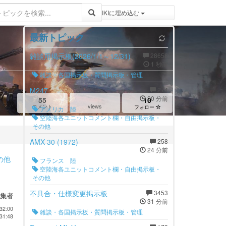
登録 / ログイン
トピックをWIKIWIKIに埋め込む
最新トピック
雑談用掲示板(2026/1/1～12/31)
28658
1 秒前
雑談・各国掲示板・質問掲示板・管理
M247
274
20 分前
55
10
views
コメント
フォロー
アメリカ 陸
空陸海各ユニットコメント欄・自由掲示板・
その他
AMX-30 (1972)
258
24 分前
の他
フランス 陸
空陸海各ユニットコメント欄・自由掲示板・
その他
不具合・仕様変更掲示板
3453
編集者
31 分前
32:00
雑談・各国掲示板・質問掲示板・管理
31:48