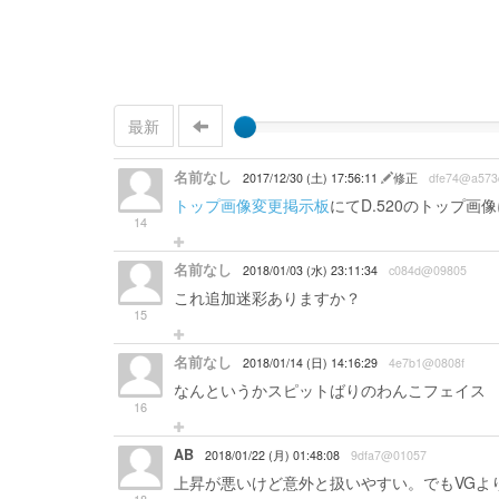
最新
名前なし
2017/12/30 (土) 17:56:11
修正
dfe74@a573
トップ画像変更掲示板
にてD.520のトップ
14
名前なし
2018/01/03 (水) 23:11:34
c084d@09805
これ追加迷彩ありますか？
15
名前なし
2018/01/14 (日) 14:16:29
4e7b1@0808f
なんというかスピットばりのわんこフェイス
16
AB
2018/01/22 (月) 01:48:08
9dfa7@01057
上昇が悪いけど意外と扱いやすい。でもVGよりB