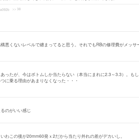
>> 38
a092b
構悪くないレベルで纏まってると思う。それでもRBの修理費がメッサ
あったが、今はボトムしか当たらない（本当にまれに2.3～3.3）。も
いつに乗る理由があまりなくなった・・・
が、それでもK/S＝2・K/D=4
えるのがいい感じ
いわこの後が20mm60発ｘ2だから当たり外れの差がデカいし。