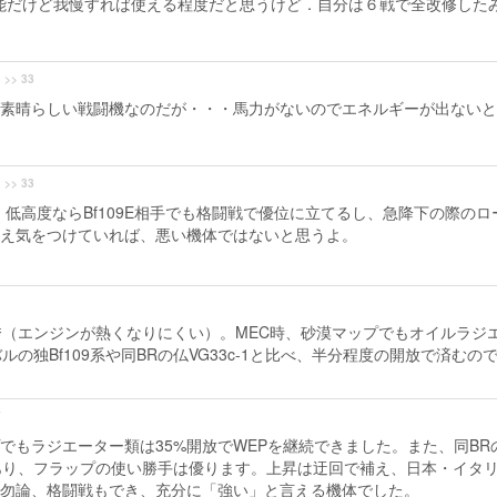
性能だけど我慢すれば使える程度だと思うけど．自分は６戦で全改修した
>> 33
素晴らしい戦闘機なのだが・・・馬力がないのでエネルギーが出ないと
>> 33
低高度ならBf109E相手でも格闘戦で優位に立てるし、急降下の際のロ
え気をつけていれば、悪い機体ではないと思うよ。
（エンジンが熱くなりにくい）。MEC時、砂漠マップでもオイルラジ
の独Bf109系や同BRの仏VG33c-1と比べ、半分程度の開放で済むの
7
でもラジエーター類は35%開放でWEPを継続できました。また、同BR
があり、フラップの使い勝手は優ります。上昇は迂回で補え、日本・イタ
勿論、格闘戦もでき、充分に「強い」と言える機体でした。