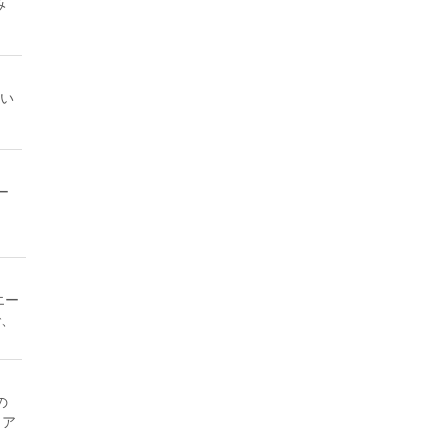
み
い
ー
エー
で、
の
リア