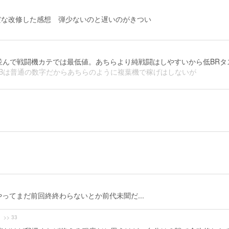
だな改修した感想 弾少ないのと遅いのがきつい
3(無印)と並んで戦闘機カテでは最低値。あちらより純戦闘はしやすいから低BRタ
ABは普通の数字だからあちらのように複葉機で稼げはしないが
ってまだ前回終終わらないとか前代未聞だ...
>> 33