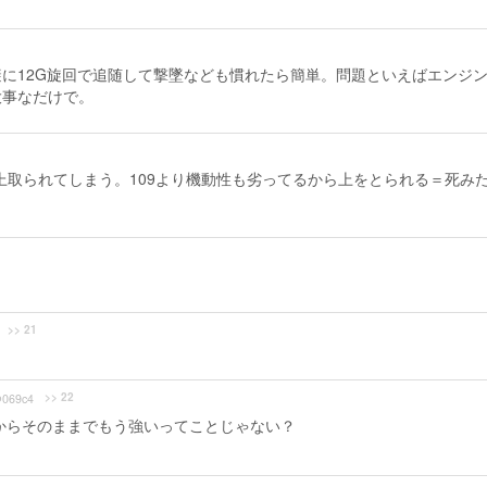
に12G旋回で追随して撃墜なども慣れたら簡単。問題といえばエンジ
大事なだけで。
に上取られてしまう。109より機動性も劣ってるから上をとられる＝死み
>> 21
>> 22
069c4
からそのままでもう強いってことじゃない？