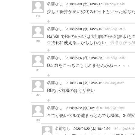
名前なし
2019/02/09 (土) 13:08:17
f92dd@12f45
少しＥ保持が良い劣化スピットといった感じ
28
名前なし
2019/05/08 (水) 14:28:16
6be2e@2af76
RankIIIでRBのBR2.7は大祖国のPe-
30
ク消化に使える…かもしれない。
残念ながら
名前なし
2019/05/26 (日) 05:08:35
1e3e8@2a3f2
D.521をこっちにもくれませんかねー・・・
31
名前なし
2019/09/10 (火) 23:45:42
2c93a@8eff5
RBなら前機のほうが良い
32
名前なし
2020/04/22 (水) 18:10:00
bd2f8@6faec
全てが低レベルで纏まっとんでも機体。30戦や
33
名前なし
2020/04/22 (水) 18:42:54
462c1@a28d9