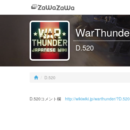
WarThunder
D.520
D.520
D.520コメント欄
http://wikiwiki.jp/warthunder/?D.520