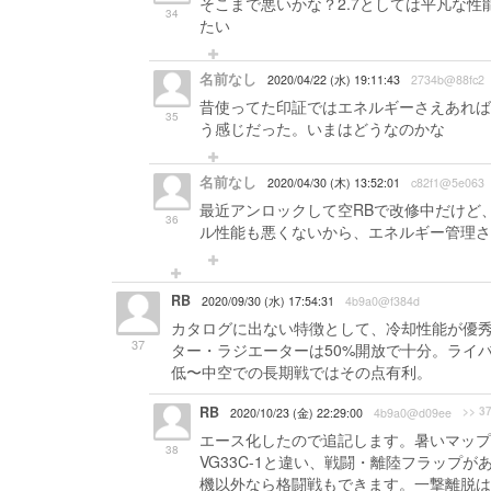
そこまで悪いかな？2.7としては平凡な
34
たい
名前なし
2020/04/22 (水) 19:11:43
2734b@88fc2
昔使ってた印証ではエネルギーさえあれば
35
う感じだった。いまはどうなのかな
名前なし
2020/04/30 (木) 13:52:01
c82f1@5e063
最近アンロックして空RBで改修中だけど、
36
ル性能も悪くないから、エネルギー管理さ
RB
2020/09/30 (水) 17:54:31
4b9a0@f384d
カタログに出ない特徴として、冷却性能が優秀
37
ター・ラジエーターは50%開放で十分。ライバル
低〜中空での長期戦ではその点有利。
RB
>> 3
2020/10/23 (金) 22:29:00
4b9a0@d09ee
エース化したので追記します。暑いマップ
38
VG33C-1と違い、戦闘・離陸フラップ
機以外なら格闘戦もできます。一撃離脱は