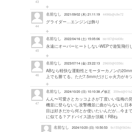
43
名前なし
2021/09/02 (木) 21:11:19
4496b@c9e72
グライダー…エンジンは飾り
44
名前なし
2022/04/16 (土) 15:05:06
bb187@4d08c
永遠にオーバーヒートしないWEPで遊覧飛行
45
名前なし
2023/07/14 (金) 23:22:13
29600@0356c
ABなら軽快な運動性とモーターカノンの20
46
上でも勝てる。ただ7.5mmだけじゃ火力がキ
名前なし
2024/10/20 (日) 10:10:38
修正
359ed@01b
んん〜可愛さとカッコよさが丁度いい塩梅の
47
機並に登らないし攻撃機並に曲がらないし日
目は好きだから何とか使いたいんだが…今ま
に似てる？アドバイス誰か頂戴！RBね
名前なし
2024/10/20 (日) 10:50:53
9c155@5634c