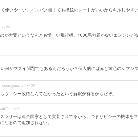
きて使いやすい。イスパノ無くても機銃のレートがいいからキルしやす
>> 24
のが大変というなんとも惜しい飛行機。1000馬力届かないエンジンが
ない何かマズイ問題でもあるんだろうか？個人的には赤と黄色のシマシ
>> 26
d45d6@ab487
らヴィシー政権なんてなかったという解釈が有るからだぞ。
>> 26
@eb72c
スツリーは連合国家として実装されてるから。つまりビシーの機体をフ
になるので追加されない。