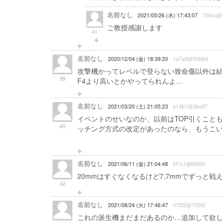
名前なし
2021/05/26 (水) 17:43:07
704cc@
ご教授感謝します
41
名前なし
2020/12/04 (金) 18:39:20
1a7a9@50b6d
攻撃機かってレベルで登らない致命傷以外は結
39
F4より高いとかやってられんよ…
名前なし
2021/03/20 (土) 21:05:23
e14b1@3bc97
イベントのせいなのか、以前はTOP引くことも
40
ッチング方式の改定があったのなら、もうこ
通に出せるんだが。
名前なし
2021/06/11 (金) 21:04:48
bf7c1@b909c
20mmはすぐなくなるけど7,7mmでずっと戦
42
名前なし
2021/08/24 (火) 17:46:47
07f22@703f2
これの派生機まだまだあるのか…追加して欲し