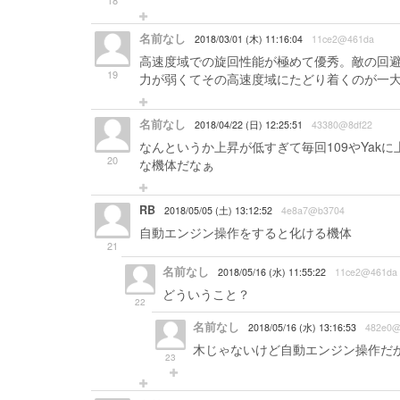
18
名前なし
2018/03/01 (木) 11:16:04
11ce2@461da
高速度域での旋回性能が極めて優秀。敵の回避
19
力が弱くてその高速度域にたどり着くのが一
名前なし
2018/04/22 (日) 12:25:51
43380@8df22
なんというか上昇が低すぎて毎回109やYak
20
な機体だなぁ
RB
2018/05/05 (土) 13:12:52
4e8a7@b3704
自動エンジン操作をすると化ける機体
21
名前なし
2018/05/16 (水) 11:55:22
11ce2@461da
どういうこと？
22
名前なし
2018/05/16 (水) 13:16:53
482e0@
木じゃないけど自動エンジン操作だ
23