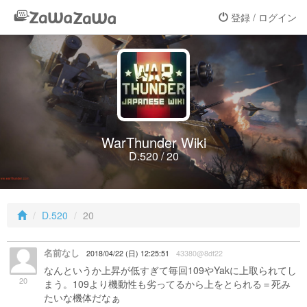
登録 / ログイン
WarThunder Wiki
D.520 / 20
D.520
20
名前なし
2018/04/22 (日) 12:25:51
43380@8df22
なんというか上昇が低すぎて毎回109やYakに上取られてし
20
まう。109より機動性も劣ってるから上をとられる＝死み
たいな機体だなぁ