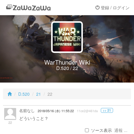
登録 / ログイン
WarThunder Wiki
D.520 / 22
D.520
21
22
名前なし
>> 21
2018/05/16 (水) 11:55:22
11ce2@461da
どういうこと？
22
ソース表示
通報 ...