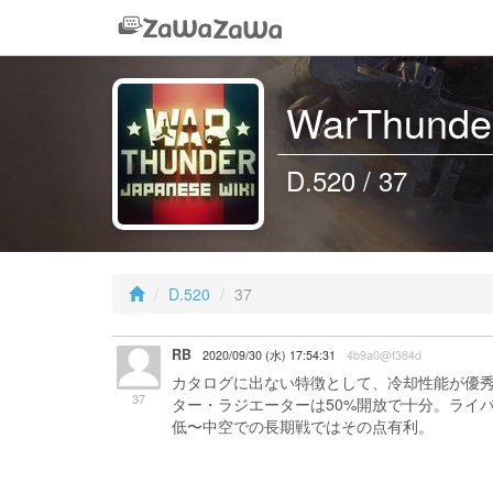
WarThunder
D.520 / 37
D.520
37
RB
2020/09/30 (水) 17:54:31
4b9a0@f384d
カタログに出ない特徴として、冷却性能が優秀
37
ター・ラジエーターは50%開放で十分。ライバル
低〜中空での長期戦ではその点有利。