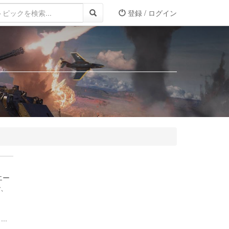
登録 / ログイン
エー
で、
..