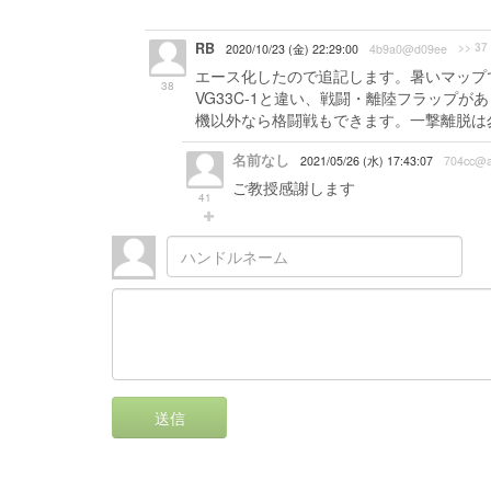
RB
>> 37
2020/10/23 (金) 22:29:00
4b9a0@d09ee
エース化したので追記します。暑いマップで
38
VG33C-1と違い、戦闘・離陸フラップ
機以外なら格闘戦もできます。一撃離脱は
名前なし
2021/05/26 (水) 17:43:07
704cc@
ご教授感謝します
41
送信