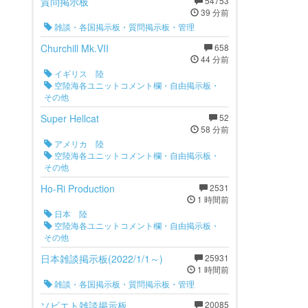
質問掲示板
54753
39 分前
雑談・各国掲示板・質問掲示板・管理
Churchill Mk.VII
658
44 分前
イギリス 陸
空陸海各ユニットコメント欄・自由掲示板・
その他
Super Hellcat
52
58 分前
アメリカ 陸
空陸海各ユニットコメント欄・自由掲示板・
その他
Ho-Ri Production
2531
1 時間前
日本 陸
空陸海各ユニットコメント欄・自由掲示板・
その他
日本雑談掲示板(2022/1/1～)
25931
1 時間前
雑談・各国掲示板・質問掲示板・管理
ソビエト雑談掲示板
20085