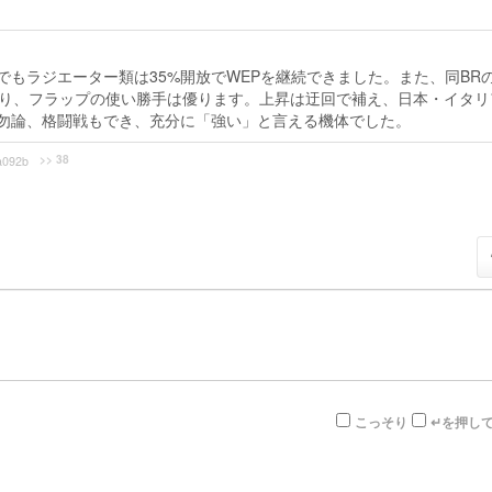
もラジエーター類は35%開放でWEPを継続できました。また、同BR
があり、フラップの使い勝手は優ります。上昇は迂回で補え、日本・イタリ
勿論、格闘戦もでき、充分に「強い」と言える機体でした。
>> 38
a092b
こっそり
↵を押し