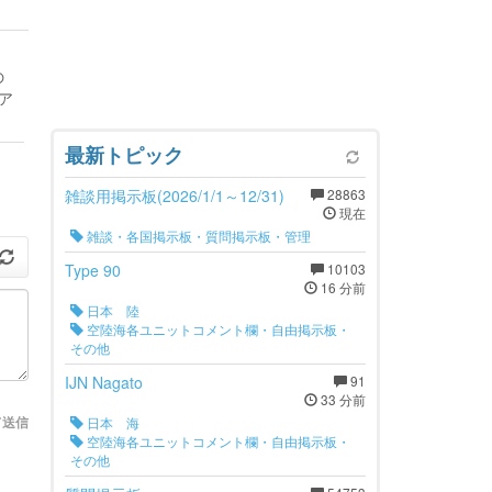
の
ア
最新トピック
雑談用掲示板(2026/1/1～12/31)
28863
現在
雑談・各国掲示板・質問掲示板・管理
Type 90
10103
16 分前
日本 陸
空陸海各ユニットコメント欄・自由掲示板・
その他
IJN Nagato
91
33 分前
て送信
日本 海
空陸海各ユニットコメント欄・自由掲示板・
その他