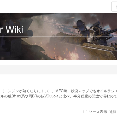
 Wiki
（エンジンが熱くなりにくい）。MEC時、砂漠マップでもオイルラジ
の独Bf109系や同BRの仏VG33c-1と比べ、半分程度の開放で済むの
ソース表示
通報 .